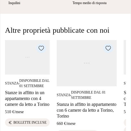
Inquilini
Tempo medio di risposta
Altre proprietà pubblicate con noi
DISPONIBILE DAL
STANZA
STA
■
01 SETTEMBRE
Stanze in affitto in un
Sta
DISPONIBILE DAL 01
STANZA
■
SETTEMBRE
appartamento con 4
con 
camere da letto a Torino
Tor
Stanza in affitto in appartamento
con 6 camere da letto a Torino,
510 €
/
mese
510
Torino
euro
savings
BOLLETTE INCLUSE
660 €
/
mese
euro