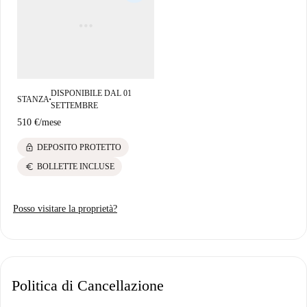
DISPONIBILE DAL 01
STANZA
■
SETTEMBRE
510 €
/
mese
lock
DEPOSITO PROTETTO
euro
BOLLETTE INCLUSE
Posso visitare la proprietà?
Politica di Cancellazione