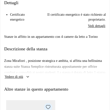
Dettagli
Certificato
Il certificato energetico è stato richiesto al
energetico
proprietario.
Vedi dettagli
Stanze in affitto in un appartamento con 4 camere da letto a Torino
Descrizione della stanza
Zona Mirafiori , posizione strategica e ambita, si affitta una bellissima
stanza suite Stanza Semplice ristrutturata appositamente per offrire
comfort e comodità ai nostri studenti. La stanza è dotata di letto 1 piazza
keyboard_arrow_down
Vedere di più
e mezza, armadio 3 ante, scrivania con cassettiera, portaoggetti,
comodino, tendaggi, specchio, scarpiera, libreria, poltrona relax. I colori
Altre stanze in questo appartamento
delle pareti favoriscono il buon umore e aiutano nello studio.