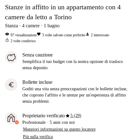
Stanze in affitto in un appartamento con 4
camere da letto a Torino
Stanza
4
camere
1
bagno
visibility
favorite
person
97
visualizzazioni
5
volte salvato come preferito
2
interessato
ios_share
2
volte condiviso
Senza cauzione
Semplifica il tuo budget con la nostra opzione di trasloco
senza deposito.
Bollette incluse
euro
Goditi una vita senza preoccupazioni con le bollette incluse,
che coprono l'affitto e le utenze per un'esperienza di affitto
senza problemi.
star
Proprietario verificato
5 (29)
Professionale
·
5 anni
con noi
Maggiori informazioni su questo locatore
Più sulla verifica