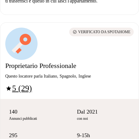
ti trasferisci e quello in cui lasci l'appartamento.
check_circle
VERIFICATO DA SPOTAHOME
Proprietario Professionale
Questo locatore parla Italiano, Spagnolo, Inglese
5 (29)
star
140
Dal 2021
Annunci pubblicati
con noi
295
9-15h