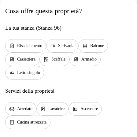
Cosa offre questa proprietà?
La tua stanza (Stanza 96)
water_heater
desk
balcony
Riscaldamento
Scrivania
Balcone
dresser
shelves
dresser
Cassettiera
Scaffale
Armadio
airline_seat_flat
Letto singolo
Servizi della proprietà
chair
local_laundry_service
elevator
Arredato
Lavatrice
Ascensore
kitchen
Cucina attrezzata