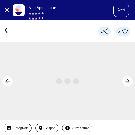
App Spotahome
Apri
2
5
Fotografie
Mappa
Altre stanze