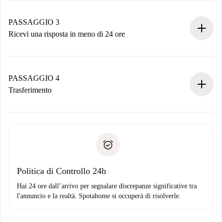
Ricorda che non ti addebiteremo nulla finché il proprietario
non accetta.
PASSAGGIO 3
Ricevi una risposta in meno di 24 ore
Il proprietario ha fino a 24 ore per confermare.
Se accettata, ti addebiteremo il pagamento e ti metteremo in
contatto con il proprietario.
PASSAGGIO 4
Se rifiutata: non ti addebiteremo nulla e ti proporremo
Trasferimento
alternative.
Concorda con il proprietario i dettagli del tuo arrivo, ritiro
Documenti richiesti se la proprietà è “
Spotahome plus
”.
delle chiavi, ecc.
Documento d'identità o Passaporto
Spotahome trasferirà il primo pagamento al proprietario
Prova di solvibilità
solo se non segnali problemi.
Domiciliazione del pagamento
Politica di Controllo 24h
Hai 24 ore dall’arrivo per segnalare discrepanze significative tra
l'annuncio e la realtà. Spotahome si occuperà di risolverle.