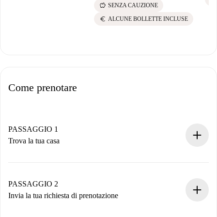
savings
SENZA CAUZIONE
euro
ALCUNE BOLLETTE INCLUSE
Come prenotare
PASSAGGIO 1
Trova la tua casa
Processo di prenotazione 100% online.
Case e Proprietari verificati.
Hai tutte le informazioni necessarie in anticipo.
PASSAGGIO 2
Invia la tua richiesta di prenotazione
Invia dettagli base del tuo profilo e metodo di pagamento.