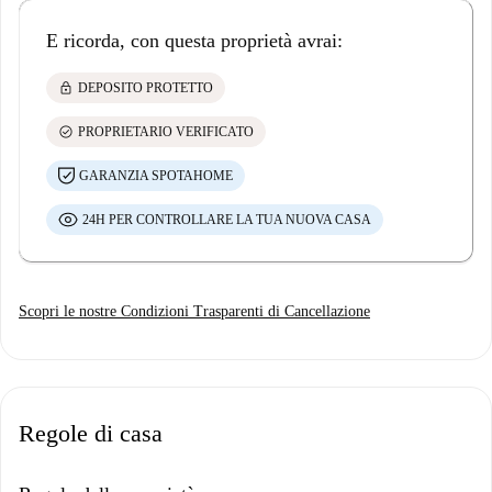
E ricorda, con questa proprietà avrai:
lock
DEPOSITO PROTETTO
check_circle
PROPRIETARIO VERIFICATO
GARANZIA SPOTAHOME
24H PER CONTROLLARE LA TUA NUOVA CASA
Scopri le nostre Condizioni Trasparenti di Cancellazione
Regole di casa