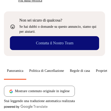
Più sulla verifica
Non sei sicuro di qualcosa?
sentiment_very_satisfied
Se hai dubbi o domande su questo annuncio, siamo qui
per aiutarti.
Contatta il Nostro Team
Panoramica
Politica di Cancellazione
Regole di casa
Proprietar
Mostrare contenuto originale in inglese
Stai leggendo una traduzione automatica realizzata