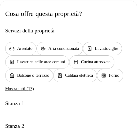
Cosa offre questa proprietà?
Servizi della proprietà
chair
ac_unit
dishwasher_gen
Arredato
Aria condizionata
Lavastoviglie
local_laundry_service
kitchen
Lavatrice nelle aree comuni
Cucina attrezzata
balcony
water_heater
oven_gen
Balcone o terrazzo
Caldaia elettrica
Forno
Mostra tutti (13)
Stanza 1
Stanza 2