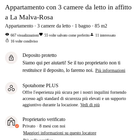
Appartamento con 3 camere da letto in affitto
a La Malva-Rosa
Appartamento
3
camere da letto
1
bagno
85
m2
visibility
favorite
person
667
visualizzazioni
55
volte salvato come preferito
11
interessato
ios_share
16
volte condiviso
Deposito protetto
lock
Siamo qui per aiutarti! Se il tuo proprietario non ti
restituisce il deposito, lo faremo noi.
Più informazioni
Spotahome PLUS
Offre l'esperienza più sicura per i nostri inquilini fornendo
accesso agli standard di sicurezza più elevati e un supporto
aggiuntivo durante la locazione.
Vedi di più
Proprietario verificato
Privato
·
8 mesi
con noi
Maggiori informazioni su questo locatore