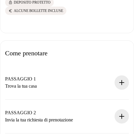
lock
DEPOSITO PROTETTO
euro
ALCUNE BOLLETTE INCLUSE
Come prenotare
PASSAGGIO 1
Trova la tua casa
Processo di prenotazione 100% online.
Case e Proprietari verificati.
Hai tutte le informazioni necessarie in anticipo.
PASSAGGIO 2
Invia la tua richiesta di prenotazione
Invia dettagli base del tuo profilo e metodo di pagamento.