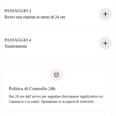
Ricorda che non ti addebiteremo nulla finché il proprietario
non accetta.
PASSAGGIO 3
Ricevi una risposta in meno di 24 ore
Il proprietario ha fino a 24 ore per confermare.
Se accettata, ti addebiteremo il pagamento e ti metteremo in
contatto con il proprietario.
PASSAGGIO 4
Se rifiutata: non ti addebiteremo nulla e ti proporremo
Trasferimento
alternative.
Concorda con il proprietario i dettagli del tuo arrivo, ritiro
Documenti richiesti se la proprietà è “
Spotahome plus
”.
delle chiavi, ecc.
Documento d'identità o Passaporto
Spotahome trasferirà il primo pagamento al proprietario
Prova di solvibilità
solo se non segnali problemi.
Domiciliazione del pagamento
Politica di Controllo 24h
Hai 24 ore dall’arrivo per segnalare discrepanze significative tra
l'annuncio e la realtà. Spotahome si occuperà di risolverle.