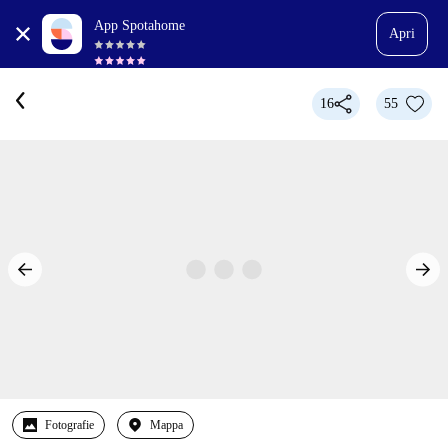
App Spotahome
Apri
16
55
Fotografie
Mappa