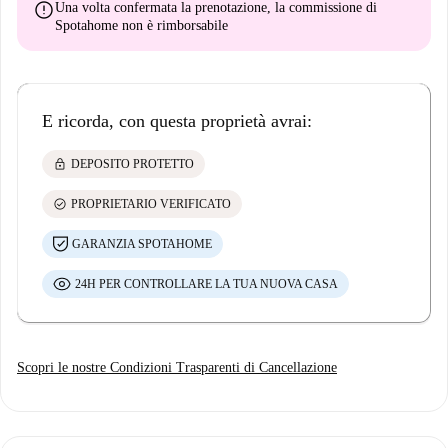
error
Una volta confermata la prenotazione, la commissione di
Spotahome
non è rimborsabile
E ricorda, con questa proprietà avrai:
lock
DEPOSITO PROTETTO
check_circle
PROPRIETARIO VERIFICATO
GARANZIA SPOTAHOME
24H PER CONTROLLARE LA TUA NUOVA CASA
Scopri le nostre Condizioni Trasparenti di Cancellazione