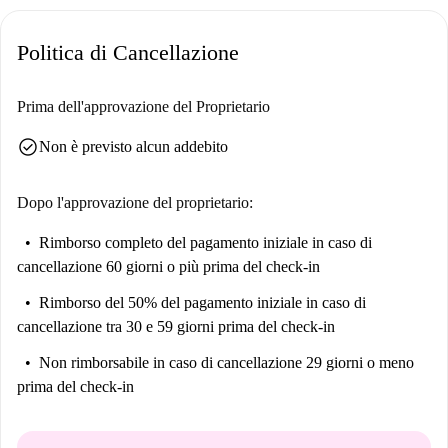
ai residenti in cerca di uno spazio abitativo ben fornito per le loro
esigenze.
Politica di Cancellazione
La Malva-Rosa offre un'atmosfera vivace. Godetevi la vicinanza a
ristoranti mediterranei come Rincon de Adriana, Karma e La Cuina de
Prima dell'approvazione del Proprietario
Alejandro. Inoltre, potrete fare la spesa al mercato di Mercadona. Per
check_circle
Non è previsto alcun addebito
quanto riguarda le attrazioni, non trascurate i siti vicini come Casitas
Rosas o la Casa/Museo Blasco Ibáñez. Approfittate dei servizi e delle
opportunità culturali della zona per vivere uno stile di vita equilibrato e
Dopo l'approvazione del proprietario:
piacevole.
Rimborso completo del pagamento iniziale
in caso di
cancellazione 60 giorni o più prima del check-in
Rimborso del 50% del pagamento iniziale
in caso di
cancellazione tra 30 e 59 giorni prima del check-in
Non rimborsabile
in caso di cancellazione 29 giorni o meno
prima del check-in