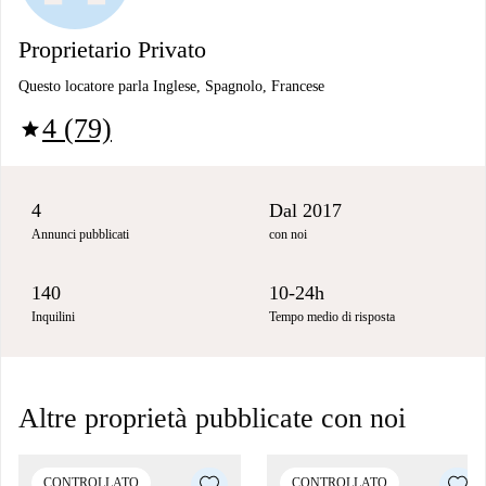
Proprietario Privato
Questo locatore parla Inglese, Spagnolo, Francese
4 (79)
star
4
Dal 2017
Annunci pubblicati
con noi
140
10-24h
Inquilini
Tempo medio di risposta
Altre proprietà pubblicate con noi
CONTROLLATO
CONTROLLATO