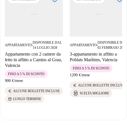
DISPONIBILE DAL
DISPONIBILE DAL
APPARTAMENTO
APPARTAMENTO
■
■
14 LUGLIO 2028
02 FEBBRAIO 2027
Appartamento con 2 camere da
3-appartamento in affitto a
letto in affitto a Camins al Grau,
Poblats Marítims, Valencia
Valencia
FINO A 5 % DI SCONTO
FINO A 5 % DI SCONTO
1200 €
/
mese
900 €
/
mese
euro
ALCUNE BOLLETTE INCLUSE
euro
ALCUNE BOLLETTE INCLUSE
SCELTA MIGLIORE
calendar_month
LUNGO TERMINE