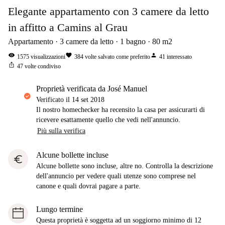
Elegante appartamento con 3 camere da letto
in affitto a Camins al Grau
Appartamento
3
camere da letto
1
bagno
80
m2
visibility
favorite
person
1575
visualizzazioni
384
volte salvato come preferito
41
interessato
ios_share
47
volte condiviso
proprietà verificata da José Manuel
Verificato il
14 set 2018
Il nostro homechecker ha recensito la casa per assicurarti di
ricevere esattamente quello che vedi nell'annuncio.
Più sulla verifica
Alcune bollette incluse
euro
Alcune bollette sono incluse, altre no. Controlla la descrizione
dell'annuncio per vedere quali utenze sono comprese nel
canone e quali dovrai pagare a parte.
Lungo termine
Questa proprietà è soggetta ad un soggiorno minimo di 12