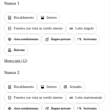
Stanza 1
water_heater
window_open
Riscaldamento
Interno
window_closed
airline_seat_flat
Finestra con vista su cortile interno
Letto singolo
ac_unit
soap
desk
Aria condizionata
Bagno privato
Scrivania
balcony
Balcone
Mostra tutti (12)
Stanza 2
water_heater
window_open
dresser
Riscaldamento
Interno
Armadio
window_closed
airline_seat_flat
Finestra con vista su cortile interno
Letto matrimoniale
ac_unit
soap
desk
Aria condizionata
Bagno privato
Scrivania