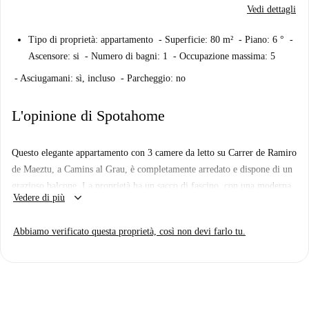
Vedi dettagli
Tipo di proprietà: appartamento - Superficie: 80 m² - Piano: 6 ° -
Ascensore: si - Numero di bagni: 1 - Occupazione massima: 5
- Asciugamani: sì, incluso - Parcheggio: no
L'opinione di Spotahome
Questo elegante appartamento con 3 camere da letto su Carrer de Ramiro
de Maeztu, a Camins al Grau, è completamente arredato e dispone di un
grazioso balcone. La proprietà ha un sacco di fascino, con una moderna
keyboard_arrow_down
Vedere di più
cucina a pianta aperta e zona soggiorno e arredi eleganti. Ci sono 3
camere da letto di dimensioni generose, e un bagno piastrellato ordinato
Abbiamo verificato questa proprietà, così non devi farlo tu.
con doccia.
L'appartamento si trova a Camins al Grau, a est del centro della città ea
30 minuti a piedi dalla spiaggia. Questa zona prevalentemente
residenziale è ben collegata con i mezzi pubblici, e ci sono molti negozi
e alcuni buoni ristoranti locali facilmente raggiungibili.