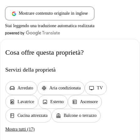
Mostrare contenuto originale in inglese
Stai leggendo una traduzione automatica realizzata
Cosa offre questa proprietà?
Servizi della proprietà
chair
ac_unit
tv
Arredato
Aria condizionata
TV
local_laundry_service
image
elevator
Lavatrice
Esterno
Ascensore
kitchen
balcony
Cucina attrezzata
Balcone o terrazzo
Mostra tutti (17)