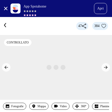
App Spotahome
Apri
47
384
CONTROLLATO
Fotografie
Mappa
Video
360º
Planimetr