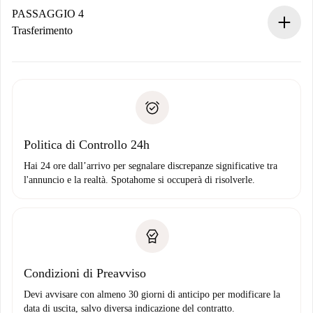
contatto con il proprietario.
PASSAGGIO 4
Se rifiutata: non ti addebiteremo nulla e ti proporremo
Trasferimento
alternative.
Concorda con il proprietario i dettagli del tuo arrivo, ritiro
Documenti richiesti se la proprietà è “
Spotahome plus
”.
delle chiavi, ecc.
Documento d'identità o Passaporto
Spotahome trasferirà il primo pagamento al proprietario
Prova di solvibilità
solo se non segnali problemi.
Domiciliazione del pagamento
Politica di Controllo 24h
Hai 24 ore dall’arrivo per segnalare discrepanze significative tra
l'annuncio e la realtà. Spotahome si occuperà di risolverle.
Condizioni di Preavviso
Devi avvisare con almeno 30 giorni di anticipo per modificare la
data di uscita, salvo diversa indicazione del contratto.