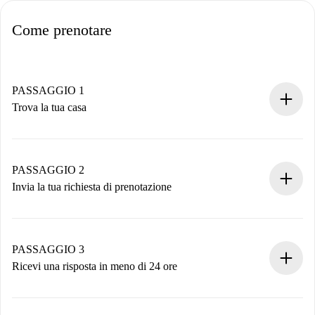
Come prenotare
PASSAGGIO 1
Trova la tua casa
Processo di prenotazione 100% online.
Case e Proprietari verificati.
Hai tutte le informazioni necessarie in anticipo.
PASSAGGIO 2
Invia la tua richiesta di prenotazione
Invia dettagli base del tuo profilo e metodo di pagamento.
Ricorda che non ti addebiteremo nulla finché il proprietario
non accetta.
PASSAGGIO 3
Ricevi una risposta in meno di 24 ore
Il proprietario ha fino a 24 ore per confermare.
Se accettata, ti addebiteremo il pagamento e ti metteremo in