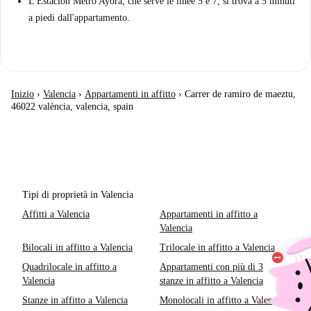
L'Estación Metro Ayora, che serve le linee 5 e 7, si trova a 5 minuti
a piedi dall'appartamento.
Inizio
›
Valencia
›
Appartamenti in affitto
›
Carrer de ramiro de maeztu,
46022 valència, valencia, spain
Tipi di proprietà in Valencia
Affitti a Valencia
Appartamenti in affitto a
Valencia
Bilocali in affitto a Valencia
Trilocale in affitto a Valencia
Quadrilocale in affitto a
Appartamenti con più di 3
Valencia
stanze in affitto a Valencia
Stanze in affitto a Valencia
Monolocali in affitto a Valencia