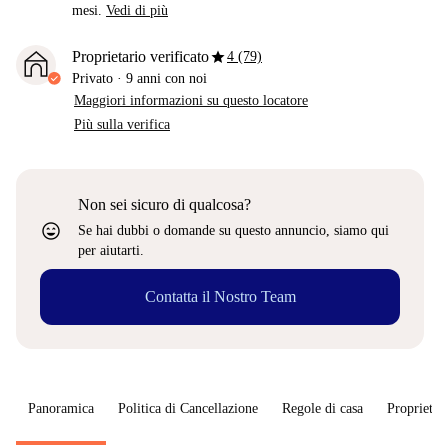
mesi.
Vedi di più
star
Proprietario verificato
4 (79)
Privato
·
9 anni
con noi
Maggiori informazioni su questo locatore
Più sulla verifica
Non sei sicuro di qualcosa?
sentiment_very_satisfied
Se hai dubbi o domande su questo annuncio, siamo qui
per aiutarti.
Contatta il Nostro Team
Panoramica
Politica di Cancellazione
Regole di casa
Proprietar