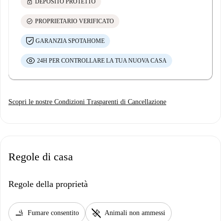
lock
DEPOSITO PROTETTO
check_circle
PROPRIETARIO VERIFICATO
GARANZIA SPOTAHOME
24H PER CONTROLLARE LA TUA NUOVA CASA
Scopri le nostre Condizioni Trasparenti di Cancellazione
Regole di casa
Regole della proprietà
smoking_rooms
pet_supplies
Fumare consentito
Animali non ammessi