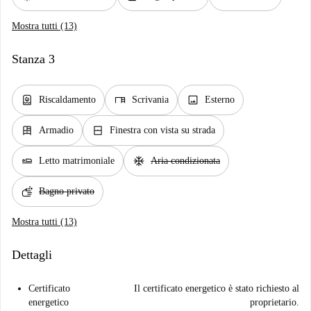
Mostra tutti (13)
Stanza 3
water_heater
desk
image
Riscaldamento
Scrivania
Esterno
dresser
window_closed
Armadio
Finestra con vista su strada
airline_seat_flat
ac_unit
Letto matrimoniale
Aria condizionata
soap
Bagno privato
Mostra tutti (13)
Dettagli
Certificato
Il certificato energetico è stato richiesto al
energetico
proprietario.