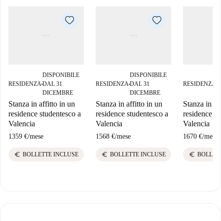
DISPONIBILE
DISPONIBILE
D
RESIDENZA
DAL 31
RESIDENZA
DAL 31
RESIDENZA
D
■
■
■
DICEMBRE
DICEMBRE
D
Stanza in affitto in un
Stanza in affitto in un
Stanza in aff
residence studentesco a
residence studentesco a
residence st
Valencia
Valencia
Valencia
1359 €
/
mese
1568 €
/
mese
1670 €
/
mese
euro
euro
euro
BOLLETTE INCLUSE
BOLLETTE INCLUSE
BOLLET