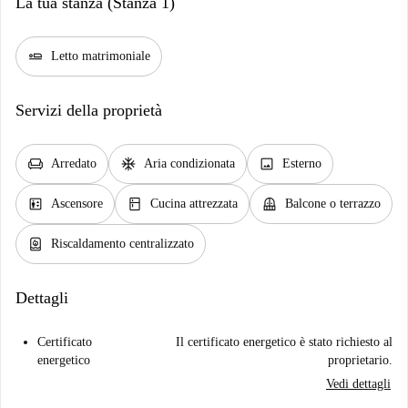
La tua stanza (Stanza 1)
airline_seat_flat
Letto matrimoniale
Servizi della proprietà
chair
ac_unit
image
Arredato
Aria condizionata
Esterno
elevator
kitchen
balcony
Ascensore
Cucina attrezzata
Balcone o terrazzo
water_heater
Riscaldamento centralizzato
Dettagli
Certificato
Il certificato energetico è stato richiesto al
energetico
proprietario.
Vedi dettagli