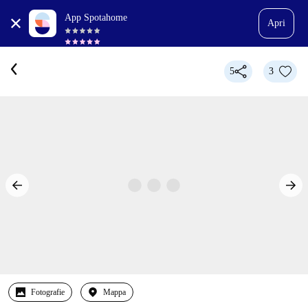
App Spotahome
Apri
5
3
Fotografie
Mappa