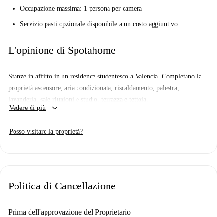
Occupazione massima: 1 persona per camera
Servizio pasti opzionale disponibile a un costo aggiuntivo
L'opinione di Spotahome
Stanze in affitto in un residence studentesco a Valencia. Completano la
proprietà ascensore, aria condizionata, riscaldamento, palestra,
lavanderia, sale riunioni e studio, terrazza e tettoia.
keyboard_arrow_down
Vedere di più
Importante:
Questa proprietà fa parte di un set. Ciò significa che nell'edificio ci
Posso visitare la proprietà?
sono altre unità quasi identiche. Pertanto, ciò che vedi sopra
potrebbe essere leggermente diverso da ciò che effettivamente
noleggi.
Politica di Cancellazione
Prima dell'approvazione del Proprietario