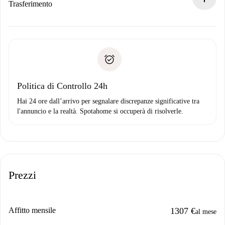
Se rifiutata: non ti addebiteremo nulla e ti proporremo
Trasferimento
alternative.
Concorda con il proprietario i dettagli del tuo arrivo, ritiro
Documenti richiesti se la proprietà è “
Spotahome plus
”.
delle chiavi, ecc.
Documento d'identità o Passaporto
Spotahome trasferirà il primo pagamento al proprietario
Prova di solvibilità
solo se non segnali problemi.
Domiciliazione del pagamento
Politica di Controllo 24h
Hai 24 ore dall’arrivo per segnalare discrepanze significative tra
l'annuncio e la realtà. Spotahome si occuperà di risolverle.
Prezzi
Affitto mensile
1307 €
al mese