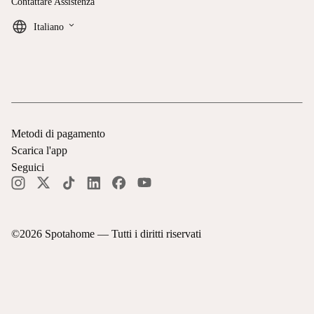
Contattare Assistenza
keyboard_arrow_down
Italiano
Metodi di pagamento
Scarica l'app
Seguici
©
2026
Spotahome —
Tutti i diritti riservati