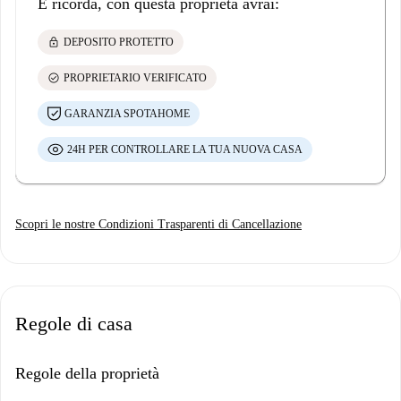
E ricorda, con questa proprietà avrai:
lock
DEPOSITO PROTETTO
check_circle
PROPRIETARIO VERIFICATO
GARANZIA SPOTAHOME
24H PER CONTROLLARE LA TUA NUOVA CASA
Scopri le nostre Condizioni Trasparenti di Cancellazione
Regole di casa
Regole della proprietà