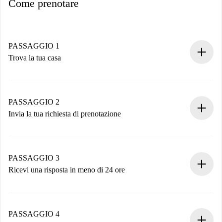
Come prenotare
PASSAGGIO 1
Trova la tua casa
Processo di prenotazione 100% online.
Case e Proprietari verificati.
Hai tutte le informazioni necessarie in anticipo.
PASSAGGIO 2
Invia la tua richiesta di prenotazione
Invia dettagli base del tuo profilo e metodo di pagamento.
Ricorda che non ti addebiteremo nulla finché il proprietario
non accetta.
PASSAGGIO 3
Ricevi una risposta in meno di 24 ore
Il proprietario ha fino a 24 ore per confermare.
Se accettata, ti addebiteremo il pagamento e ti metteremo in
contatto con il proprietario.
PASSAGGIO 4