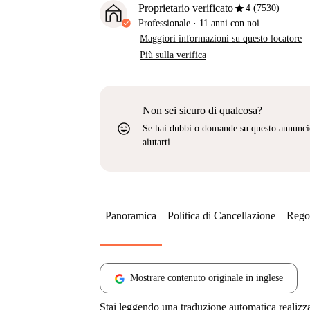
star
Proprietario verificato
4 (7530)
Professionale
·
11 anni
con noi
Maggiori informazioni su questo locatore
Più sulla verifica
Non sei sicuro di qualcosa?
sentiment_very_satisfied
Se hai dubbi o domande su questo annunci
aiutarti.
Panoramica
Politica di Cancellazione
Regol
Mostrare contenuto originale in inglese
Stai leggendo una traduzione automatica realizz