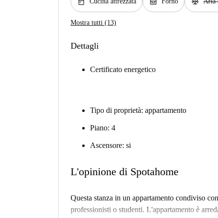
kitchen
oven_gen
ac_unit
Cucina attrezzata
Forno
Aria 
Mostra tutti (13)
Dettagli
Certificato energetico
Tipo di proprietà: appartamento
Piano: 4
Ascensore: si
L'opinione di Spotahome
Questa stanza in un appartamento condiviso con 5
professionisti o studenti. L'appartamento è arred