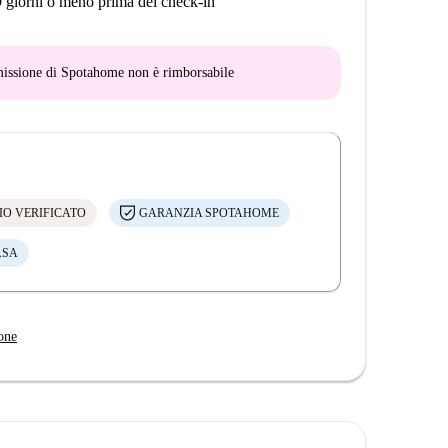
9 giorni o meno prima del check-in
mmissione di Spotahome
non è rimborsabile
IO VERIFICATO
GARANZIA SPOTAHOME
ASA
one