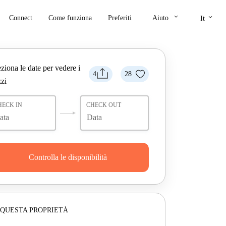
keyboard_arrow_down
keyboard_arrow_down
Connect
Come funziona
Preferiti
Aiuto
It
ziona le date per vedere i
4
28
zi
HECK IN
CHECK OUT
Controlla le disponibilità
 QUESTA PROPRIETÀ