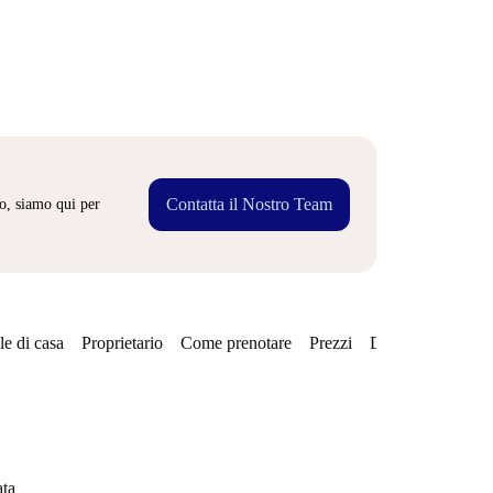
Contatta il Nostro Team
o, siamo qui per
e di casa
Proprietario
Come prenotare
Prezzi
Disponibilità
ata