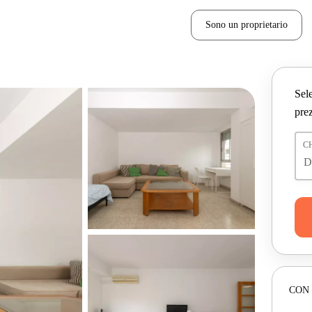
Sono un proprietario
Sele
prez
C
CON