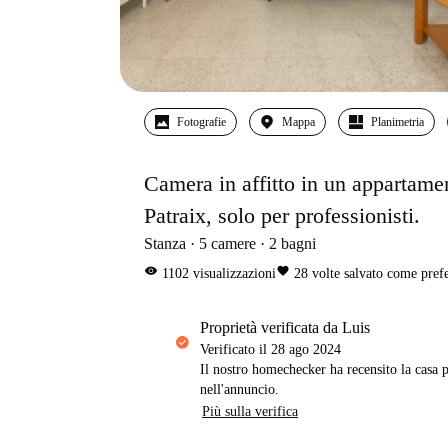
Fotografie
Mappa
Planimetria
Camera in affitto in un appartame
Patraix, solo per professionisti.
Stanza
5
camere
2
bagni
visibility
favorite
1102
visualizzazioni
28
volte salvato come prefe
proprietà verificata da Luis
Verificato il
28 ago 2024
Il nostro homechecker ha recensito la casa p
nell'annuncio.
Più sulla verifica