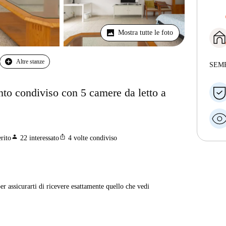
Mostra tutte le foto
Altre stanze
SEM
nto condiviso con 5 camere da letto a
person
ios_share
rito
22
interessato
4
volte condiviso
er assicurarti di ricevere esattamente quello che vedi