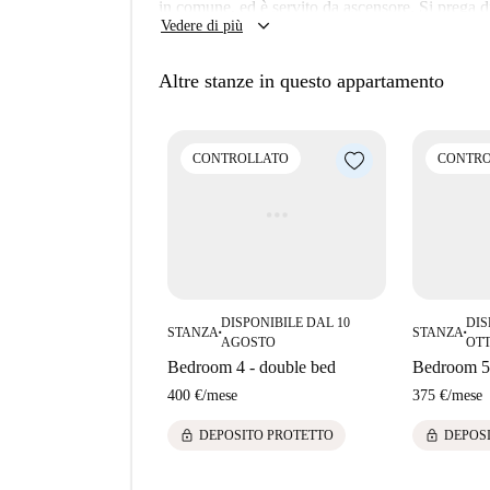
in comune, ed è servito da ascensore. Si prega di
keyboard_arrow_down
Vedere di più
sono da pagare al proprietario separatamente dall
verificata da Spotahome.
Altre stanze in questo appartamento
L'appartamento si trova nel quartiere di Patraix a
annoverano l'Árbol de Navidad: Plaza de Patraix e
il supermercato Consum è nelle vicinanze, così 
CONTROLLATO
CONTRO
Pastelería Món Sucrat.
DISPONIBILE DAL 10
DIS
STANZA
STANZA
■
■
AGOSTO
OT
Bedroom 4 - double bed
Bedroom 5 
400 €
/
mese
375 €
/
mese
lock
lock
DEPOSITO PROTETTO
DEPOS