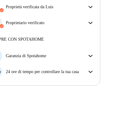
proprietà verificata da Luis
Il nostro homechecker ha recensito la casa per
assicurarti di ricevere esattamente quello che vedi
Proprietario verificato
nell'annuncio.
Professionale
·
11 anni
con noi
Più sulla verifica
Maggiori informazioni su questo locatore
PRE CON SPOTAHOME
Più sulla verifica
Garanzia di Spotahome
Se il proprietario di casa cancella la tua prenotazione
con breve preavviso, noi A) ti pagheremo un hotel e
24 ore di tempo per controllare la tua casa
ti aiuteremo a trovare un'altra nuova sistemazione, o
Se l'appartamento non è come te lo aspettavi
B) ti rimborseremo totalmente
dall'annuncio, faccelo sapere entro le prime 24 ore
dall'entrata e ci impegneremo per trovare una
soluzione.