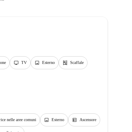
tv
image
shelves
cone
TV
Esterno
Scaffale
image
elevator
rice nelle aree comuni
Esterno
Ascensore