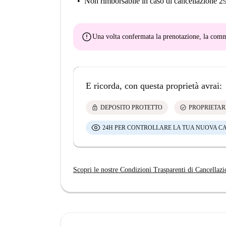
Non rimborsabile
in caso di cancellazione 2
error
Una volta confermata la prenotazione, la co
E ricorda, con questa proprietà avrai:
lock
check_circle
DEPOSITO PROTETTO
PROPRIETAR
24H PER CONTROLLARE LA TUA NUOVA C
Scopri le nostre Condizioni Trasparenti di Cancellazi