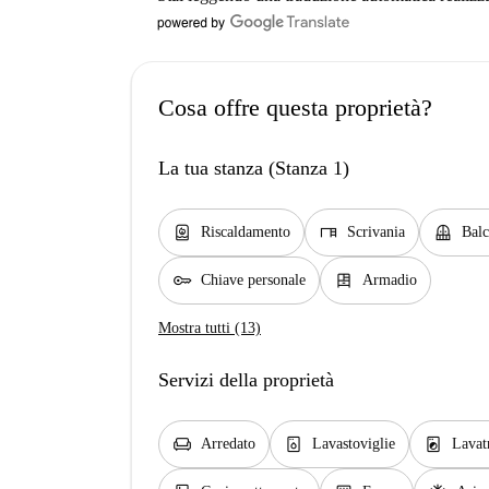
Cosa offre questa proprietà?
La tua stanza (Stanza 1)
water_heater
desk
balcony
Riscaldamento
Scrivania
Bal
key
dresser
Chiave personale
Armadio
Mostra tutti (13)
Servizi della proprietà
chair
dishwasher_gen
local_laundry_service
Arredato
Lavastoviglie
Lavat