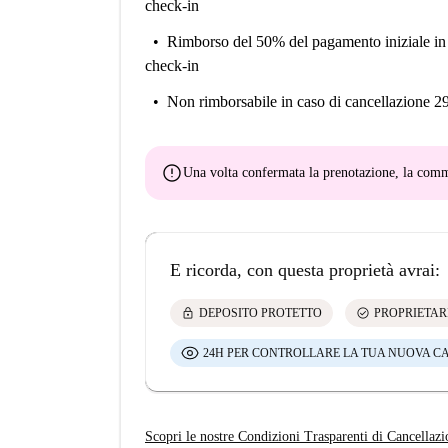
check-in
Rimborso del 50% del pagamento iniziale
in
check-in
Non rimborsabile
in caso di cancellazione 2
error
Una volta confermata la prenotazione, la co
E ricorda, con questa proprietà avrai:
lock
check_circle
DEPOSITO PROTETTO
PROPRIETAR
24H PER CONTROLLARE LA TUA NUOVA C
Scopri le nostre Condizioni Trasparenti di Cancellazi