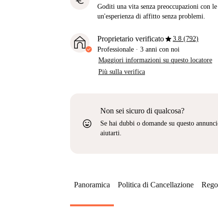
euro
Goditi una vita senza preoccupazioni con le b
un'esperienza di affitto senza problemi.
star
Proprietario verificato
3.8 (792)
Professionale
·
3 anni
con noi
Maggiori informazioni su questo locatore
Più sulla verifica
Non sei sicuro di qualcosa?
sentiment_very_satisfied
Se hai dubbi o domande su questo annunci
aiutarti.
Panoramica
Politica di Cancellazione
Regol