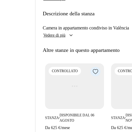
incluso e la casa è stata controllata da Spotahome
Aiora è un quartiere vivace che offre diversi ser
Descrizione della stanza
locali come l'Árbol Monumental e una varietà di r
Chino Sur. Fai di Aiora la tua casa a Valencia!
Camera in appartamento condiviso in València
keyboard_arrow_down
Vedere di più
Altre stanze in questo appartamento
CONTROLLATO
CONTRO
DISPONIBILE DAL 06
DIS
STANZA
STANZA
■
■
AGOSTO
NO
Da
625 €
/
mese
Da
625 €
/
me