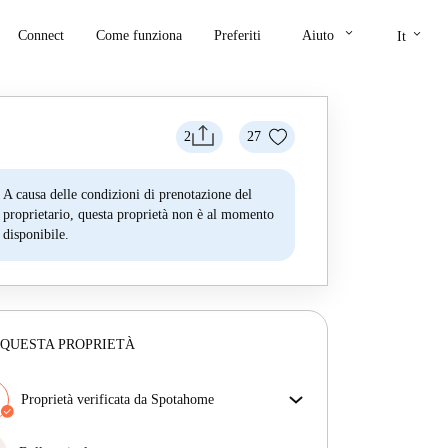
keyboard_arrow_down
keyboard_arrow_down
Connect
Come funziona
Preferiti
Aiuto
It
2
27
A causa delle condizioni di prenotazione del
proprietario, questa proprietà non è al momento
disponibile.
 QUESTA PROPRIETÀ
Proprietà verificata da Spotahome
Il nostro team ha verificato la casa per assicurarsi che