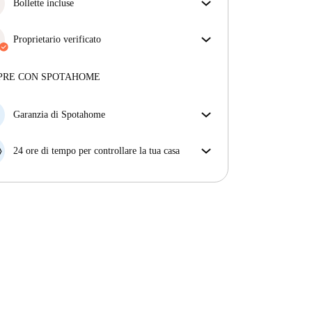
ottieni esattamente ciò che vedi nell'annuncio.
Bollette incluse
Più sulla verifica
Goditi una vita senza preoccupazioni con le bollette
incluse, che coprono l'affitto e le utenze per
Proprietario verificato
un'esperienza di affitto senza problemi.
Professionale
·
3 anni
con noi
Maggiori informazioni su questo locatore
PRE CON SPOTAHOME
Più sulla verifica
Garanzia di Spotahome
Se il proprietario di casa cancella la tua prenotazione
con breve preavviso, noi A) ti pagheremo un hotel e
24 ore di tempo per controllare la tua casa
ti aiuteremo a trovare un'altra nuova sistemazione, o
Se l'appartamento non è come te lo aspettavi
B) ti rimborseremo totalmente
dall'annuncio, faccelo sapere entro le prime 24 ore
dall'entrata e ci impegneremo per trovare una
soluzione.