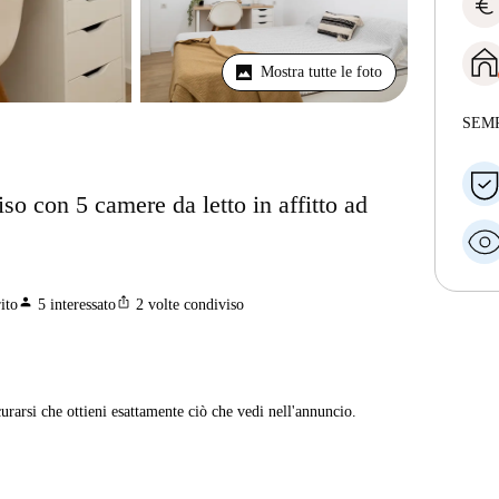
euro
Mostra tutte le foto
SEM
o con 5 camere da letto in affitto ad
person
ios_share
ito
5
interessato
2
volte condiviso
curarsi che ottieni esattamente ciò che vedi nell'annuncio.