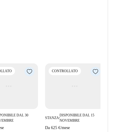
, a garanzia di qualità e affidabilità.
vizi e attrazioni. Nelle vicinanze troverai monumenti
istoranti, tra cui il Clavadito Bar e il Restaurante
LLATO
CONTROLLATO
PONIBILE DAL 30
DISPONIBILE DAL 15
STANZA
■
VEMBRE
NOVEMBRE
se
Da
625 €
/
mese