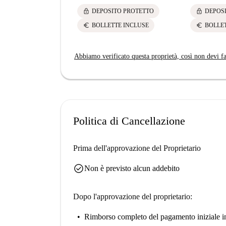
lock
lock
DEPOSITO PROTETTO
DEPOS
euro
euro
BOLLETTE INCLUSE
BOLLE
Abbiamo verificato questa proprietà, così non devi fa
Politica di Cancellazione
Prima dell'approvazione del Proprietario
check_circle
Non è previsto alcun addebito
Dopo l'approvazione del proprietario:
Rimborso completo del pagamento iniziale
i