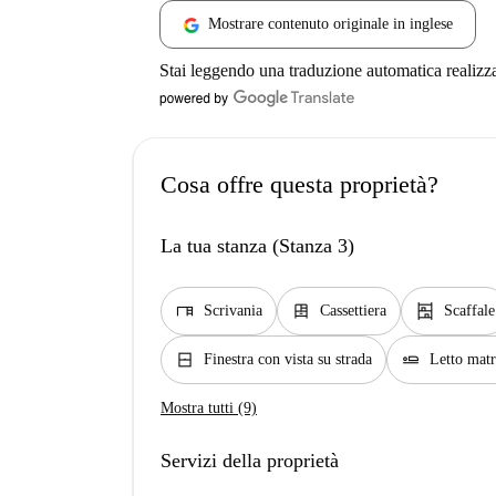
Mostrare contenuto originale in inglese
Stai leggendo una traduzione automatica realizz
Cosa offre questa proprietà?
La tua stanza (Stanza 3)
desk
dresser
shelves
Scrivania
Cassettiera
Scaffale
window_closed
airline_seat_flat
Finestra con vista su strada
Letto mat
Mostra tutti (9)
Servizi della proprietà