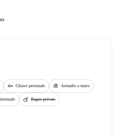
ata
key
dresser
Chiave personale
Armadio a muro
soap
rimoniale
Bagno privato