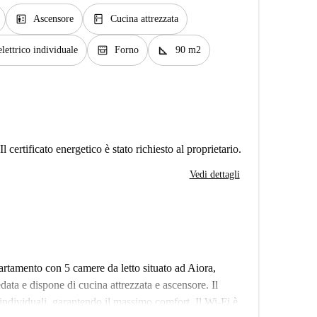
elevator
kitchen
Ascensore
Cucina attrezzata
oven_gen
square_foot
lettrico individuale
Forno
90 m2
Il certificato energetico è stato richiesto al proprietario.
Vedi dettagli
rtamento con 5 camere da letto situato ad Aiora,
ata e dispone di cucina attrezzata e ascensore. Il
e individuali, garantendo il massimo comfort. Il Wi-Fi è