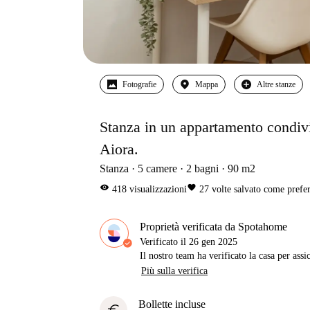
Fotografie
Mappa
Altre stanze
Stanza in un appartamento condivis
Aiora.
Stanza
5
camere
2
bagni
90
m2
visibility
favorite
418
visualizzazioni
27
volte salvato come prefer
Proprietà verificata da Spotahome
Verificato il
26 gen 2025
Il nostro team ha verificato la casa per assi
Più sulla verifica
Bollette incluse