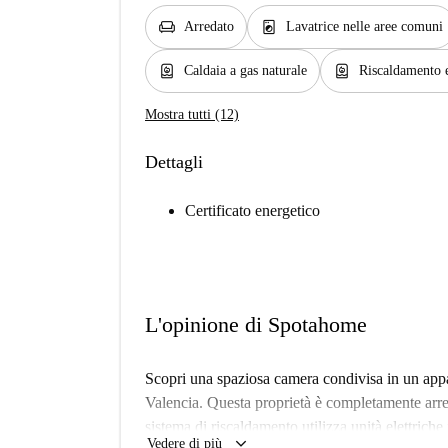
chair
local_laundry_service
Arredato
Lavatrice nelle aree comuni
water_heater
water_heater
Caldaia a gas naturale
Riscaldamento e
Mostra tutti (12)
Dettagli
Certificato energetico
L'opinione di Spotahome
Scopri una spaziosa camera condivisa in un appa
Valencia. Questa proprietà è completamente arred
sistema di riscaldamento utilizza unità elettrich
keyboard_arrow_down
Vedere di più