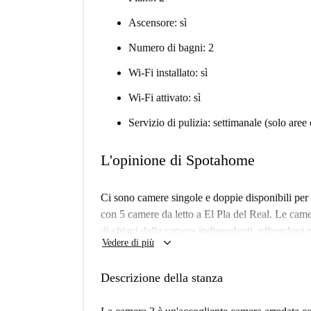
Ascensore: sì
Numero di bagni: 2
Wi-Fi installato: sì
Wi-Fi attivato: sì
Servizio di pulizia: settimanale (solo are
L'opinione di Spotahome
Ci sono camere singole e doppie disponibili per 
con 5 camere da letto a El Pla del Real. Le came
di chiavi della camera indipendenti, offrendov
keyboard_arrow_down
Vedere di più
accogliente soggiorno, una cucina completamente
L'appartamento si trova nella zona residenziale 
Descrizione della stanza
fiancheggiate da ristoranti, caffetterie, farmacie
autobus, così come la fermata della metropolitana