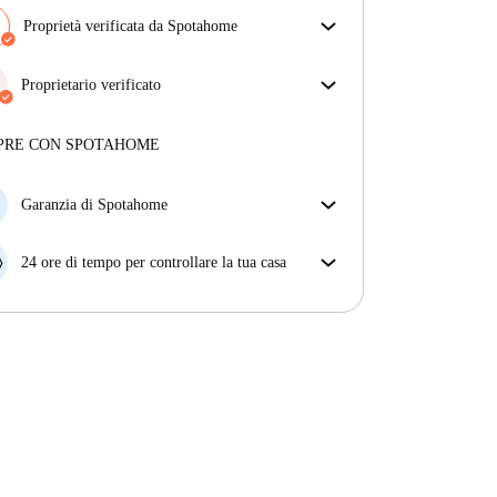
Proprietà verificata da Spotahome
Il nostro team ha verificato la casa per assicurarsi che
ottieni esattamente ciò che vedi nell'annuncio.
Proprietario verificato
Più sulla verifica
Professionale
·
9 anni
con noi
Maggiori informazioni su questo locatore
PRE CON SPOTAHOME
Più sulla verifica
Garanzia di Spotahome
Se il proprietario di casa cancella la tua prenotazione
con breve preavviso, noi A) ti pagheremo un hotel e
24 ore di tempo per controllare la tua casa
ti aiuteremo a trovare un'altra nuova sistemazione, o
Se l'appartamento non è come te lo aspettavi
B) ti rimborseremo totalmente
dall'annuncio, faccelo sapere entro le prime 24 ore
dall'entrata e ci impegneremo per trovare una
soluzione.