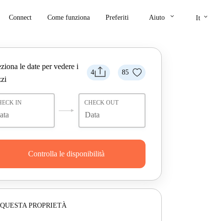
keyboard_arrow_down
keyboard_arrow_down
Connect
Come funziona
Preferiti
Aiuto
It
ziona le date per vedere i
4
85
zi
HECK IN
CHECK OUT
Controlla le disponibilità
 QUESTA PROPRIETÀ