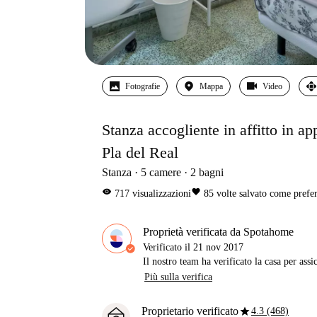
Fotografie
Mappa
Video
Stanza accogliente in affitto in a
Pla del Real
Stanza
5
camere
2
bagni
visibility
favorite
717
visualizzazioni
85
volte salvato come prefer
Proprietà verificata da Spotahome
Verificato il
21 nov 2017
Il nostro team ha verificato la casa per assi
Più sulla verifica
star
Proprietario verificato
4.3 (468)