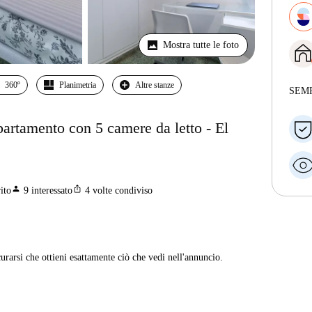
Mostra tutte le foto
360º
Planimetria
Altre stanze
SEM
ppartamento con 5 camere da letto - El
person
ios_share
ito
9
interessato
4
volte condiviso
curarsi che ottieni esattamente ciò che vedi nell'annuncio.