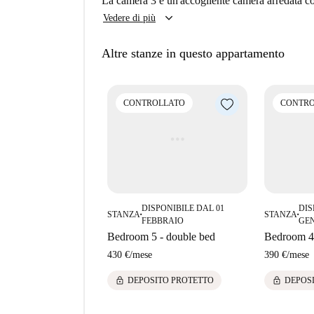
La camera 3 è un'accogliente camera arredata co
campus universitari.
keyboard_arrow_down
Vedere di più
Altre stanze in questo appartamento
CONTROLLATO
CONTRO
DISPONIBILE DAL 01
DIS
STANZA
STANZA
■
■
FEBBRAIO
GE
Bedroom 5 - double bed
Bedroom 4 
430 €
/
mese
390 €
/
mese
lock
lock
DEPOSITO PROTETTO
DEPOS