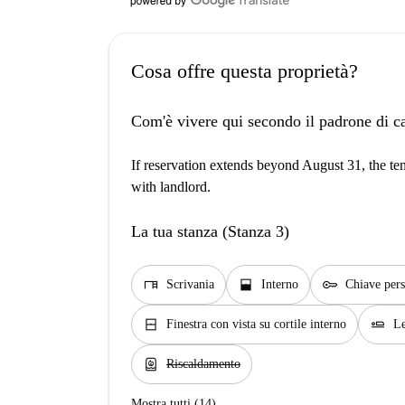
Cosa offre questa proprietà?
Com'è vivere qui secondo il padrone di c
If reservation extends beyond August 31, the ten
with landlord.
La tua stanza (Stanza 3)
desk
window_open
key
Scrivania
Interno
Chiave pers
window_closed
airline_seat_flat
Finestra con vista su cortile interno
Le
water_heater
Riscaldamento
Mostra tutti (14)