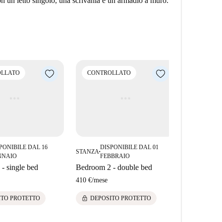
n un letto singolo, una scrivania e un armadio a muro.
LLATO
CONTROLLATO
PONIBILE DAL 16
DISPONIBILE DAL 01
STANZA
■
NNAIO
FEBBRAIO
- single bed
Bedroom 2 - double bed
410 €
/
mese
lock
ITO PROTETTO
DEPOSITO PROTETTO