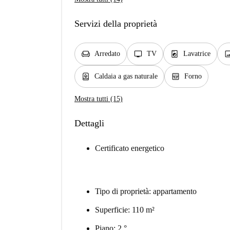
Servizi della proprietà
chair
tv
local_laundry_service
ima
Arredato
TV
Lavatrice
water_heater
oven_gen
Caldaia a gas naturale
Forno
Mostra tutti (15)
Dettagli
Certificato energetico
Tipo di proprietà: appartamento
Superficie: 110 m²
Piano: 2 °