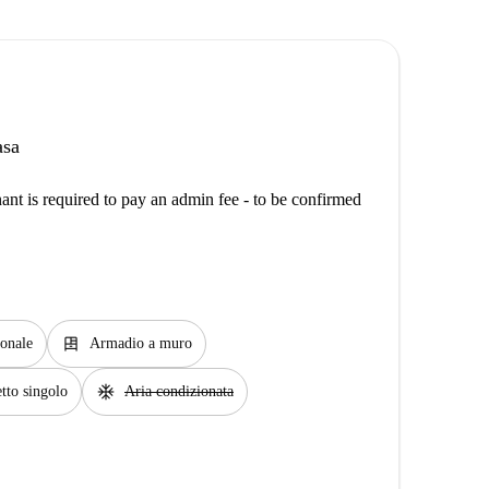
asa
ant is required to pay an admin fee - to be confirmed
dresser
onale
Armadio a muro
ac_unit
tto singolo
Aria condizionata