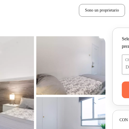
Sono un proprietario
Sele
prez
C
CON