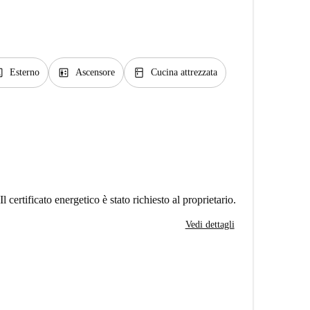
ge
elevator
kitchen
Esterno
Ascensore
Cucina attrezzata
Il certificato energetico è stato richiesto al proprietario.
Vedi dettagli