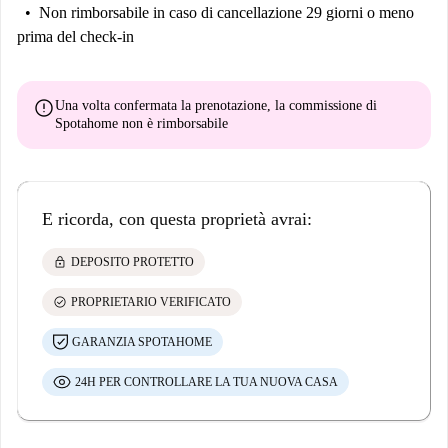
Non rimborsabile
in caso di cancellazione 29 giorni o meno
prima del check-in
error
Una volta confermata la prenotazione, la commissione di
Spotahome
non è rimborsabile
E ricorda, con questa proprietà avrai:
lock
DEPOSITO PROTETTO
check_circle
PROPRIETARIO VERIFICATO
GARANZIA SPOTAHOME
24H PER CONTROLLARE LA TUA NUOVA CASA