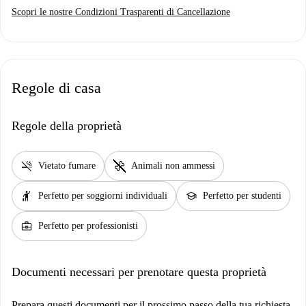
Scopri le nostre Condizioni Trasparenti di Cancellazione
Regole di casa
Regole della proprietà
smoke_free
pet_supplies
Vietato fumare
Animali non ammessi
hail
school
Perfetto per soggiorni individuali
Perfetto per studenti
business_center
Perfetto per professionisti
Documenti necessari per prenotare questa proprietà
Prepara questi documenti per il prossimo passo della tua richiesta.