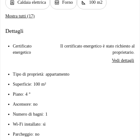
water_heater
oven_gen
square_foot
Caldaia elettrica
Forno
100 m2
Mostra tutti (17)
Dettagli
Certificato
Il certificato energetico è stato richiesto al
energetico
proprietario.
Vedi dettagli
Tipo di proprietà: appartamento
Superficie: 100 m²
Piano: 4 °
Ascensore: no
Numero di bagni: 1
Wi-Fi installato: sì
Parcheggio: no