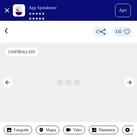
App Spotahome
Apri
17
135
CONTROLLATO
Fotografie
Mappa
Video
Planimetria
Alt