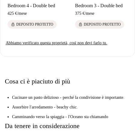
Bedroom 4 - Double bed
Bedroom 3 - Double bed
coinquilini. Fai amicizia con il cibo.
425 €
/
mese
375 €
/
mese
I tuoi 3 principali motivi per vivere qui:
La cucina sta chiamando per un vero cuoco.
lock
lock
DEPOSITO PROTETTO
DEPOSITO PROTETTO
L'arredamento senza fronzoli. Adoro le foto in bianco e nero.
El Cabanyal è a soli 15 minuti a piedi.
Abbiamo verificato questa proprietà, così non devi farlo tu.
Ma devi sapere questo ...
Sarai al 4 ° piano senza ascensore - niente come un piccolo cardio.
Il nostro Homechecker, José, ha detto:
"Ho amato questa proprietà. È stato recentemente rinnovato ed è vicino
Cosa ci è piaciuto di più
alla spiaggia. "
Dammelo dritto ...
Cucinare un pasto delizioso - perché la condivisione è importante.
Questo è un pulito 4 ° piano, appartamento con 4 camere da letto su
Assorbire l'arredamento - beachy chic.
Carrer De Just Vilar, Valencia. Ha una cucina fresca, arredamento
Camminando verso la spiaggia - l'Oceano sta chiamando
semplice ma efficace, ed è a pochi isolati da El Cabanyal.
Da tenere in considerazione
Pensiamo che questo appartamento sia perfetto per studenti o