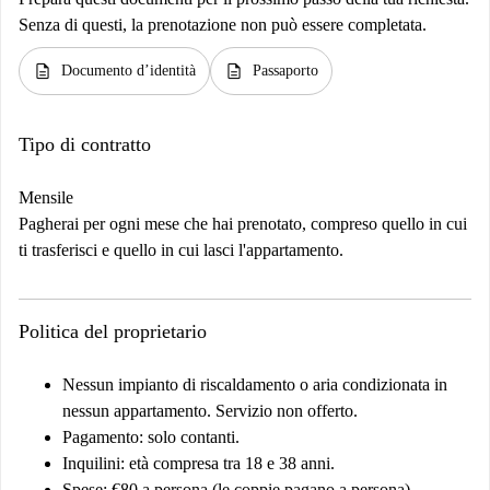
Senza di questi, la prenotazione non può essere completata.
description
description
Documento d’identità
Passaporto
Tipo di contratto
Mensile
Pagherai per ogni mese che hai prenotato, compreso quello in cui
ti trasferisci e quello in cui lasci l'appartamento.
Politica del proprietario
Nessun impianto di riscaldamento o aria condizionata in
nessun appartamento. Servizio non offerto.
Pagamento: solo contanti.
Inquilini: età compresa tra 18 e 38 anni.
Spese: €80 a persona (le coppie pagano a persona).