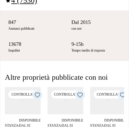
4 (7530)
star
847
Dal 2015
Annunci pubblicati
con noi
13678
9-15h
Inquilini
Tempo medio di risposta
Altre proprietà pubblicate con noi
CONTROLLATO
CONTROLLATO
CONTROLLATO
DISPONIBILE
DISPONIBILE
DISPONIBILE
STANZA
DAL 01
STANZA
DAL 01
STANZA
DAL 01
■
■
■