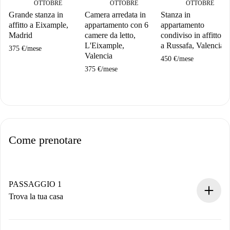
OTTOBRE
OTTOBRE
OTTOBRE
Grande stanza in
Camera arredata in
Stanza in
affitto a Eixample,
appartamento con 6
appartamento
Madrid
camere da letto,
condiviso in affitto
L'Eixample,
a Russafa, Valencia
375 €
/
mese
Valencia
450 €
/
mese
375 €
/
mese
Come prenotare
PASSAGGIO 1
Trova la tua casa
Processo di prenotazione 100% online.
Case e Proprietari verificati.