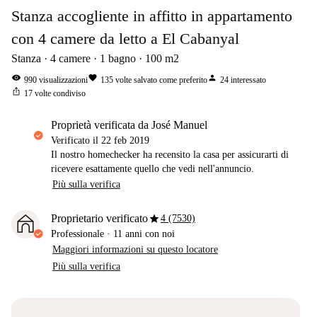
Stanza accogliente in affitto in appartamento
con 4 camere da letto a El Cabanyal
Stanza
4
camere
1
bagno
100
m2
visibility
favorite
person
990
visualizzazioni
135
volte salvato come preferito
24
interessato
ios_share
17
volte condiviso
proprietà verificata da José Manuel
Verificato il
22 feb 2019
Il nostro homechecker ha recensito la casa per assicurarti di
ricevere esattamente quello che vedi nell'annuncio.
Più sulla verifica
star
Proprietario verificato
4 (7530)
Professionale
·
11 anni
con noi
Maggiori informazioni su questo locatore
Più sulla verifica