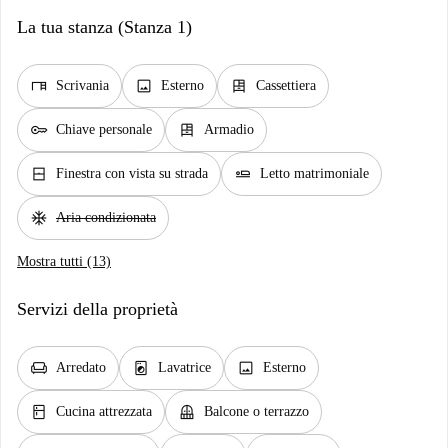
La tua stanza (Stanza 1)
desk
image
dresser
Scrivania
Esterno
Cassettiera
key
dresser
Chiave personale
Armadio
window_closed
airline_seat_flat
Finestra con vista su strada
Letto matrimoniale
ac_unit
Aria condizionata
Mostra tutti (13)
Servizi della proprietà
chair
local_laundry_service
image
Arredato
Lavatrice
Esterno
kitchen
balcony
Cucina attrezzata
Balcone o terrazzo