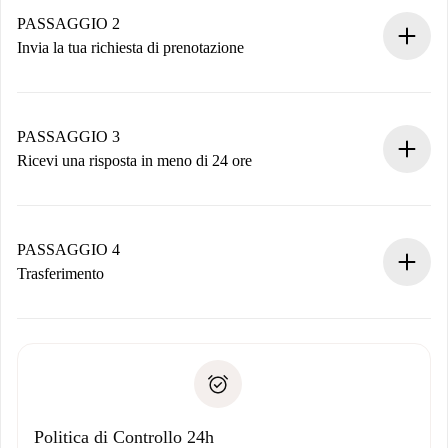
Hai tutte le informazioni necessarie in anticipo.
PASSAGGIO 2
Invia la tua richiesta di prenotazione
Invia dettagli base del tuo profilo e metodo di pagamento.
Ricorda che non ti addebiteremo nulla finché il proprietario
non accetta.
PASSAGGIO 3
Ricevi una risposta in meno di 24 ore
Il proprietario ha fino a 24 ore per confermare.
Se accettata, ti addebiteremo il pagamento e ti metteremo in
contatto con il proprietario.
PASSAGGIO 4
Se rifiutata: non ti addebiteremo nulla e ti proporremo
Trasferimento
alternative.
Concorda con il proprietario i dettagli del tuo arrivo, ritiro
Documenti richiesti se la proprietà è “
Spotahome plus
”.
delle chiavi, ecc.
Documento d'identità o Passaporto
Spotahome trasferirà il primo pagamento al proprietario
Prova di solvibilità
solo se non segnali problemi.
Domiciliazione del pagamento
Politica di Controllo 24h