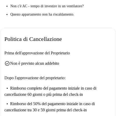
professionisti. Vuoi immergere i piedi casualmente nell'oceano? Poblats
Non c'è AC - tempo di investire in un ventilatore?
Marítims è dove vuoi essere.
Questo appartamento non ha riscaldamento.
Politica di Cancellazione
Prima dell'approvazione del Proprietario
check_circle
Non è previsto alcun addebito
Dopo l'approvazione del proprietario:
Rimborso completo del pagamento iniziale
in caso di
cancellazione 60 giorni o più prima del check-in
Rimborso del 50% del pagamento iniziale
in caso di
cancellazione tra 30 e 59 giorni prima del check-in