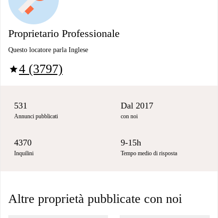
Proprietario Professionale
Questo locatore parla Inglese
4 (3797)
star
531
Dal 2017
Annunci pubblicati
con noi
4370
9-15h
Inquilini
Tempo medio di risposta
Altre proprietà pubblicate con noi