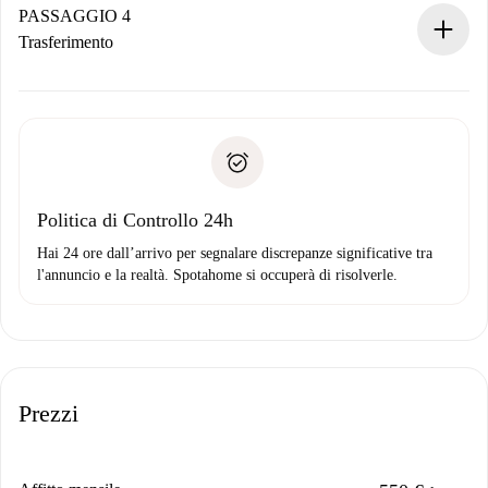
contatto con il proprietario.
PASSAGGIO 4
Se rifiutata: non ti addebiteremo nulla e ti proporremo
Trasferimento
alternative.
Concorda con il proprietario i dettagli del tuo arrivo, ritiro
Documenti richiesti se la proprietà è “
Spotahome plus
”.
delle chiavi, ecc.
Documento d'identità o Passaporto
Spotahome trasferirà il primo pagamento al proprietario
Prova di solvibilità
solo se non segnali problemi.
Domiciliazione del pagamento
Politica di Controllo 24h
Hai 24 ore dall’arrivo per segnalare discrepanze significative tra
l'annuncio e la realtà. Spotahome si occuperà di risolverle.
Prezzi