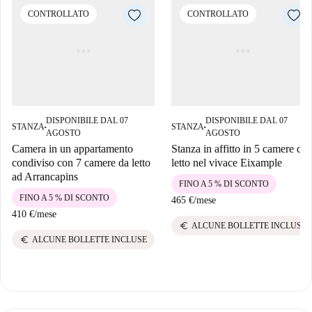
CONTROLLATO
CONTROLLATO
DISPONIBILE DAL 07
DISPONIBILE DAL 07
STANZA
STANZA
■
■
AGOSTO
AGOSTO
Camera in un appartamento
Stanza in affitto in 5 camere da
condiviso con 7 camere da letto
letto nel vivace Eixample
ad Arrancapins
FINO A 5 % DI SCONTO
FINO A 5 % DI SCONTO
465 €
/
mese
410 €
/
mese
euro
ALCUNE BOLLETTE INCLUSE
euro
ALCUNE BOLLETTE INCLUSE