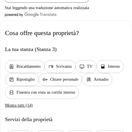
Stai leggendo una traduzione automatica realizzata
Cosa offre questa proprietà?
La tua stanza (Stanza 3)
water_heater
desk
tv
window_open
Riscaldamento
Scrivania
TV
Interno
package
key
dresser
Ripostiglio
Chiave personale
Armadio
window_closed
Finestra con vista su cortile interno
Mostra tutti (14)
Servizi della proprietà