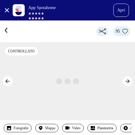
App Spotahome
Apri
3
95
CONTROLLATO
Fotografie
Mappa
Video
Planimetria
Alt