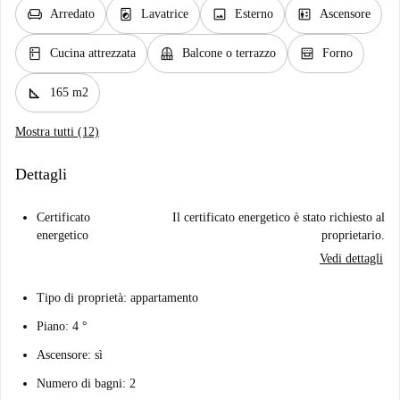
chair
local_laundry_service
image
elevator
Arredato
Lavatrice
Esterno
Ascensore
kitchen
balcony
oven_gen
Cucina attrezzata
Balcone o terrazzo
Forno
square_foot
165 m2
Mostra tutti (12)
Dettagli
Certificato
Il certificato energetico è stato richiesto al
energetico
proprietario.
Vedi dettagli
Tipo di proprietà: appartamento
Piano: 4 °
Ascensore: sì
Numero di bagni: 2