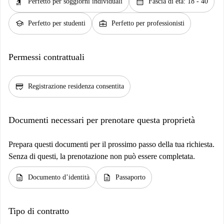
hail
calendar_month
Perfetto per soggiorni individuali
Fascia di età: 18 - 40
school
business_center
Perfetto per studenti
Perfetto per professionisti
Permessi contrattuali
credit_score
Registrazione residenza consentita
Documenti necessari per prenotare questa proprietà
Prepara questi documenti per il prossimo passo della tua richiesta.
Senza di questi, la prenotazione non può essere completata.
description
description
Documento d’identità
Passaporto
Tipo di contratto