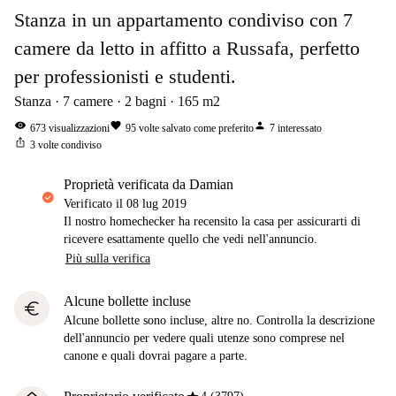
Stanza in un appartamento condiviso con 7
camere da letto in affitto a Russafa, perfetto
per professionisti e studenti.
Stanza
7
camere
2
bagni
165
m2
visibility
favorite
person
673
visualizzazioni
95
volte salvato come preferito
7
interessato
ios_share
3
volte condiviso
proprietà verificata da Damian
Verificato il
08 lug 2019
Il nostro homechecker ha recensito la casa per assicurarti di
ricevere esattamente quello che vedi nell'annuncio.
Più sulla verifica
Alcune bollette incluse
euro
Alcune bollette sono incluse, altre no. Controlla la descrizione
dell'annuncio per vedere quali utenze sono comprese nel
canone e quali dovrai pagare a parte.