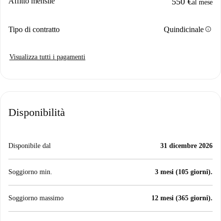
Affitto mensile
550 €
al mese
info
Tipo di contratto
Quindicinale
Visualizza tutti i pagamenti
Disponibilità
Disponibile dal
31 dicembre 2026
Soggiorno min.
3 mesi (105 giorni).
Soggiorno massimo
12 mesi (365 giorni).