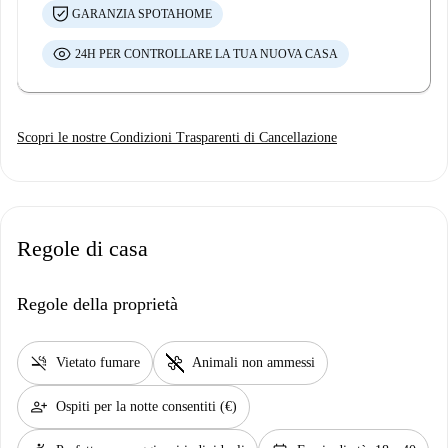
GARANZIA SPOTAHOME
24H PER CONTROLLARE LA TUA NUOVA CASA
Scopri le nostre Condizioni Trasparenti di Cancellazione
Regole di casa
Regole della proprietà
smoke_free
pet_supplies
Vietato fumare
Animali non ammessi
person_add
Ospiti per la notte consentiti (€)