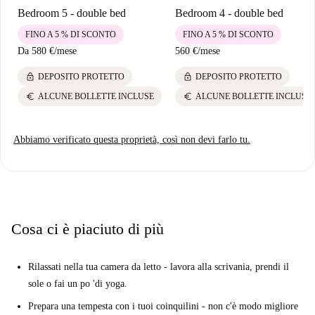
Bedroom 5 - double bed
Bedroom 4 - double bed
FINO A 5 % DI SCONTO
FINO A 5 % DI SCONTO
Da
580 €
/
mese
560 €
/
mese
lock
lock
DEPOSITO PROTETTO
DEPOSITO PROTETTO
euro
euro
ALCUNE BOLLETTE INCLUSE
ALCUNE BOLLETTE INCLUSE
Abbiamo verificato questa proprietà, così non devi farlo tu.
Cosa ci è piaciuto di più
Rilassati nella tua camera da letto - lavora alla scrivania, prendi il
sole o fai un po 'di yoga.
Prepara una tempesta con i tuoi coinquilini - non c'è modo migliore