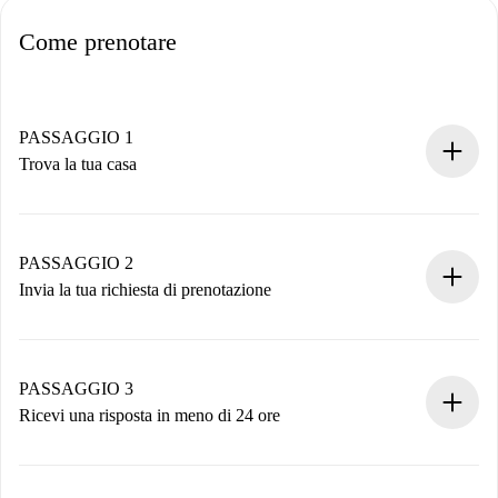
Come prenotare
PASSAGGIO 1
Trova la tua casa
Processo di prenotazione 100% online.
Case e Proprietari verificati.
Hai tutte le informazioni necessarie in anticipo.
PASSAGGIO 2
Invia la tua richiesta di prenotazione
Invia dettagli base del tuo profilo e metodo di pagamento.
Ricorda che non ti addebiteremo nulla finché il proprietario
non accetta.
PASSAGGIO 3
Ricevi una risposta in meno di 24 ore
Il proprietario ha fino a 24 ore per confermare.
Se accettata, ti addebiteremo il pagamento e ti metteremo in