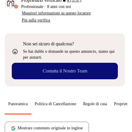
star
Proprietario verificato
4 (3797)
Professionale
·
8 anni
con noi
Maggiori informazioni su questo locatore
Più sulla verifica
Non sei sicuro di qualcosa?
sentiment_very_satisfied
Se hai dubbi o domande su questo annuncio, siamo qui
per aiutarti.
Contatta il Nostro Team
Panoramica
Politica di Cancellazione
Regole di casa
Proprietar
Mostrare contenuto originale in inglese