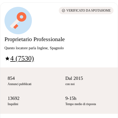
check_circle
VERIFICATO DA SPOTAHOME
Proprietario Professionale
Questo locatore parla Inglese, Spagnolo
4 (7530)
star
854
Dal 2015
Annunci pubblicati
con noi
13692
9-15h
Inquilini
Tempo medio di risposta