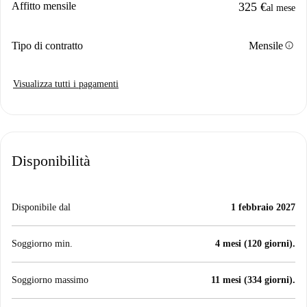
Affitto mensile
325 €
al mese
info
Tipo di contratto
Mensile
Visualizza tutti i pagamenti
Disponibilità
Disponibile dal
1 febbraio 2027
Soggiorno min.
4 mesi (120 giorni).
Soggiorno massimo
11 mesi (334 giorni).