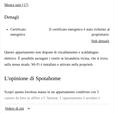
Mostra tutti (17)
Dettagli
Certificato
Il certificato energetico è stato richiesto al
energetico
proprietario.
Vedi dettagli
Questo appartamento non dispone di riscaldamento e scaldabagno
elettrico. È possibile asciugare i vestiti in lavanderia vicina, che si trova
sulla stessa strada. Wi-Fi è installato e attivato nella proprietà.
L'opinione di Spotahome
Scopri questa favolosa stanza in un appartamento condiviso con 5
camere da letto in affitto a L'Amistat. L'appartamento è arredato e
comprende una cucina attrezzata, un balcone, una lavatrice privata e una
keyboard_arrow_down
Vedere di più
TV. Ideale per professionisti e studenti con requisiti di età flessibili, le