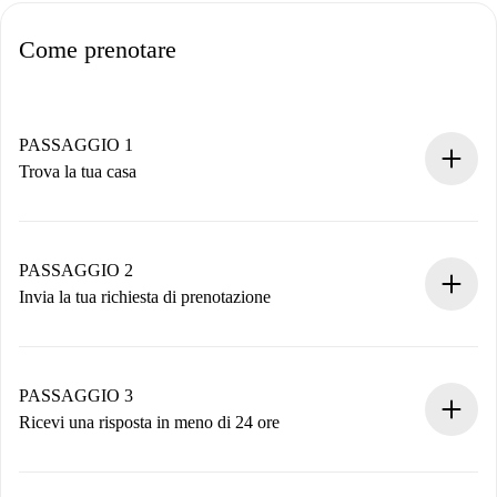
Come prenotare
PASSAGGIO 1
Trova la tua casa
Processo di prenotazione 100% online.
Case e Proprietari verificati.
Hai tutte le informazioni necessarie in anticipo.
PASSAGGIO 2
Invia la tua richiesta di prenotazione
Invia dettagli base del tuo profilo e metodo di pagamento.
Ricorda che non ti addebiteremo nulla finché il proprietario
non accetta.
PASSAGGIO 3
Ricevi una risposta in meno di 24 ore
Il proprietario ha fino a 24 ore per confermare.
Se accettata, ti addebiteremo il pagamento e ti metteremo in