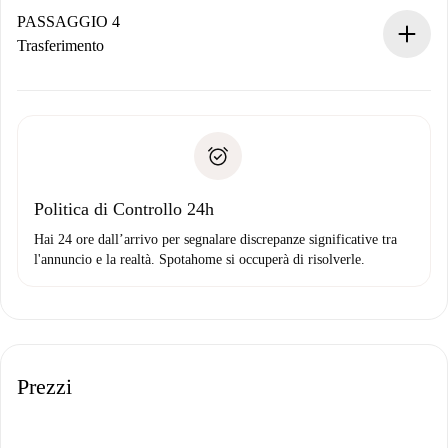
contatto con il proprietario.
PASSAGGIO 4
Se rifiutata: non ti addebiteremo nulla e ti proporremo
Trasferimento
alternative.
Concorda con il proprietario i dettagli del tuo arrivo, ritiro
Documenti richiesti se la proprietà è “
Spotahome plus
”.
delle chiavi, ecc.
Documento d'identità o Passaporto
Spotahome trasferirà il primo pagamento al proprietario
Prova di solvibilità
solo se non segnali problemi.
Domiciliazione del pagamento
Politica di Controllo 24h
Hai 24 ore dall’arrivo per segnalare discrepanze significative tra
l'annuncio e la realtà. Spotahome si occuperà di risolverle.
Prezzi