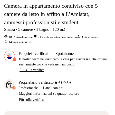
Camera in appartamento condiviso con 5
camere da letto in affitto a L'Amistat,
ammessi professionisti e studenti
Stanza
5
camere
1
bagno
120
m2
visibility
favorite
person
1837
visualizzazioni
213
volte salvato come preferito
35
interessato
ios_share
14
volte condiviso
Proprietà verificata da Spotahome
Il nostro team ha verificato la casa per assicurarsi che ottieni
esattamente ciò che vedi nell'annuncio.
Più sulla verifica
star
Proprietario verificato
4 (7530)
Professionale
·
11 anni
con noi
Maggiori informazioni su questo locatore
Più sulla verifica