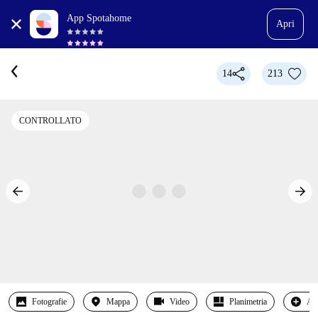
App Spotahome
Apri
14
213
CONTROLLATO
Fotografie
Mappa
Video
Planimetria
Alt