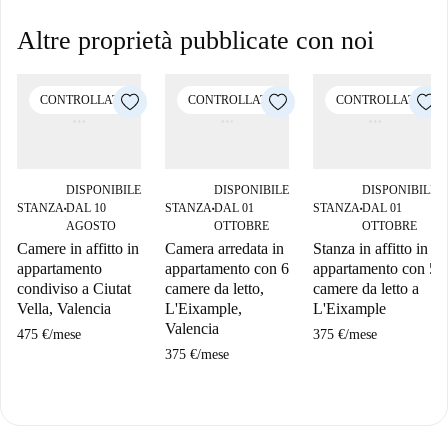
Altre proprietà pubblicate con noi
CONTROLLATO
CONTROLLATO
CONTROLLATO
DISPONIBILE
DISPONIBILE
DISPONIBILE
STANZA
DAL 10
STANZA
DAL 01
STANZA
DAL 01
■
■
■
AGOSTO
OTTOBRE
OTTOBRE
Camere in affitto in
Camera arredata in
Stanza in affitto in
appartamento
appartamento con 6
appartamento con 5
condiviso a Ciutat
camere da letto,
camere da letto a
Vella, Valencia
L'Eixample,
L'Eixample
Valencia
475 €
/
mese
375 €
/
mese
375 €
/
mese