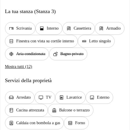
La tua stanza (Stanza 3)
desk
window_open
dresser
dresser
Scrivania
Interno
Cassettiera
Armadio
window_closed
airline_seat_flat
Finestra con vista su cortile interno
Letto singolo
ac_unit
soap
Aria condizionata
Bagno privato
Mostra tutti (12)
Servizi della proprietà
chair
tv
local_laundry_service
image
Arredato
TV
Lavatrice
Esterno
kitchen
balcony
Cucina attrezzata
Balcone o terrazzo
water_heater
oven_gen
Caldaia con bombola a gas
Forno