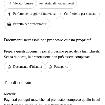
smoke_free
pet_supplies
Vietato fumare
Animali non ammessi
hail
school
Perfetto per soggiorni individuali
Perfetto per studenti
business_center
Perfetto per professionisti
Documenti necessari per prenotare questa proprietà
Prepara questi documenti per il prossimo passo della tua richiesta.
Senza di questi, la prenotazione non può essere completata.
description
description
Documento d’identità
Passaporto
Tipo di contratto
Mensile
Pagherai per ogni mese che hai prenotato, compreso quello in cui