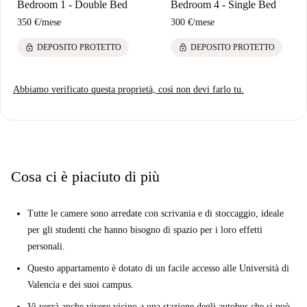
Bedroom 1 - Double Bed
Bedroom 4 - Single Bed
350 €
/
mese
300 €
/
mese
lock
lock
DEPOSITO PROTETTO
DEPOSITO PROTETTO
Abbiamo verificato questa proprietà, così non devi farlo tu.
Cosa ci è piaciuto di più
Tutte le camere sono arredate con scrivania e di stoccaggio, ideale
per gli studenti che hanno bisogno di spazio per i loro effetti
personali.
Questo appartamento è dotato di un facile accesso alle Università di
Valencia e dei suoi campus.
Vi verrà anche vivere vicino a una stazione degli autobus che si può