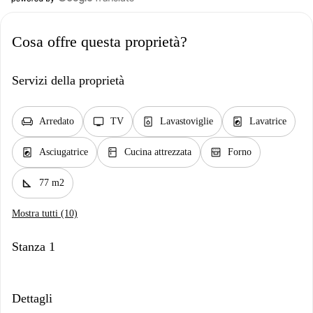
Cosa offre questa proprietà?
Servizi della proprietà
chair
tv
dishwasher_gen
local_laundry_service
Arredato
TV
Lavastoviglie
Lavatrice
local_laundry_service
kitchen
oven_gen
Asciugatrice
Cucina attrezzata
Forno
square_foot
77 m2
Mostra tutti (10)
Stanza 1
Dettagli