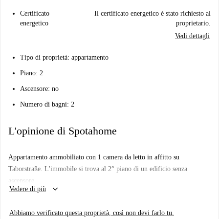
Certificato
Il certificato energetico è stato richiesto al
energetico
proprietario.
Vedi dettagli
Tipo di proprietà: appartamento
Piano: 2
Ascensore: no
Numero di bagni: 2
L'opinione di Spotahome
Appartamento ammobiliato con 1 camera da letto in affitto su
Taborstraße. L'immobile si trova al 2° piano di un edificio senza
ascensore.
keyboard_arrow_down
Vedere di più
Abbiamo verificato questa proprietà, così non devi farlo tu.