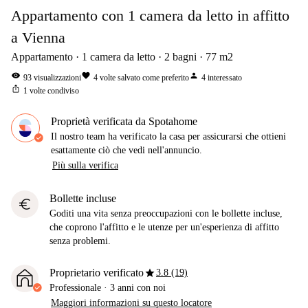
Appartamento con 1 camera da letto in affitto
a Vienna
Appartamento
1
camera da letto
2
bagni
77
m2
visibility
favorite
person
93
visualizzazioni
4
volte salvato come preferito
4
interessato
ios_share
1
volte condiviso
Proprietà verificata da Spotahome
Il nostro team ha verificato la casa per assicurarsi che ottieni
esattamente ciò che vedi nell'annuncio.
Più sulla verifica
Bollette incluse
euro
Goditi una vita senza preoccupazioni con le bollette incluse,
che coprono l'affitto e le utenze per un'esperienza di affitto
senza problemi.
star
Proprietario verificato
3.8 (19)
Professionale
·
3 anni
con noi
Maggiori informazioni su questo locatore