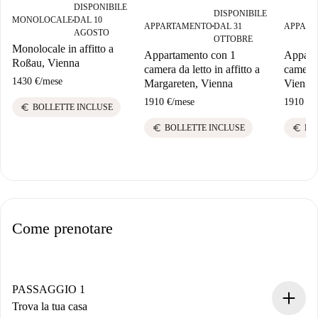
DISPONIBILE
DISPONIBILE
MONOLOCALE
DAL 10
■
APPARTAMENTO
DAL 31
APPART
■
AGOSTO
OTTOBRE
Monolocale in affitto a
Appartamento con 1
Appart
Roßau, Vienna
camera da letto in affitto a
camera d
1430 €
/
mese
Margareten, Vienna
Vienna
1910 €
/
mese
1910 €
/
euro
BOLLETTE INCLUSE
euro
euro
BOLLETTE INCLUSE
BO
Come prenotare
PASSAGGIO 1
Trova la tua casa