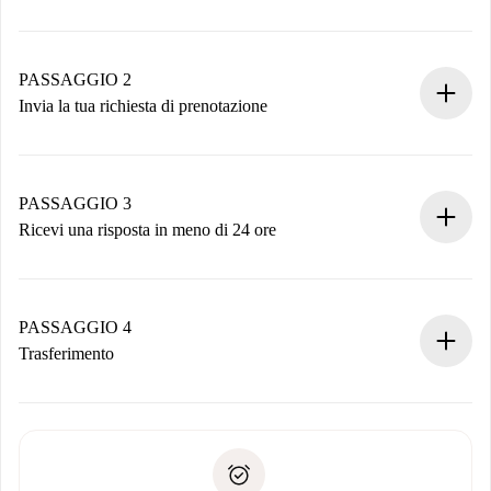
Processo di prenotazione 100% online.
Case e Proprietari verificati.
Hai tutte le informazioni necessarie in anticipo.
PASSAGGIO 2
Invia la tua richiesta di prenotazione
Invia dettagli base del tuo profilo e metodo di pagamento.
Ricorda che non ti addebiteremo nulla finché il proprietario
non accetta.
PASSAGGIO 3
Ricevi una risposta in meno di 24 ore
Il proprietario ha fino a 24 ore per confermare.
Se accettata, ti addebiteremo il pagamento e ti metteremo in
contatto con il proprietario.
PASSAGGIO 4
Se rifiutata: non ti addebiteremo nulla e ti proporremo
Trasferimento
alternative.
Concorda con il proprietario i dettagli del tuo arrivo, ritiro
Documenti richiesti se la proprietà è “
Spotahome plus
”.
delle chiavi, ecc.
Documento d'identità o Passaporto
Spotahome trasferirà il primo pagamento al proprietario
Prova di solvibilità
solo se non segnali problemi.
Domiciliazione del pagamento