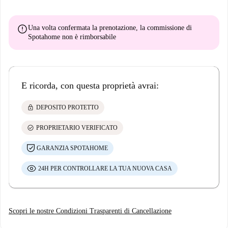
error
Una volta confermata la prenotazione, la commissione di
Spotahome
non è rimborsabile
E ricorda, con questa proprietà avrai:
lock
DEPOSITO PROTETTO
check_circle
PROPRIETARIO VERIFICATO
GARANZIA SPOTAHOME
24H PER CONTROLLARE LA TUA NUOVA CASA
Scopri le nostre Condizioni Trasparenti di Cancellazione