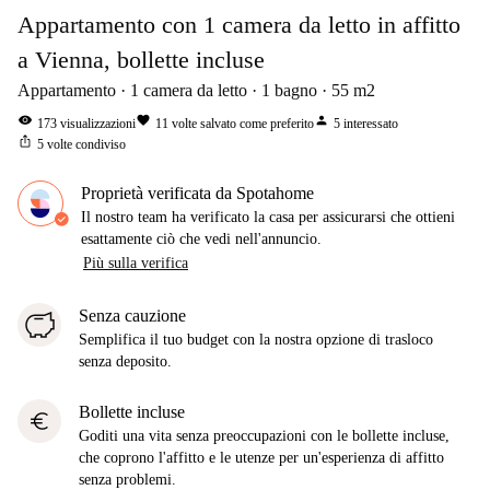
Appartamento con 1 camera da letto in affitto
a Vienna, bollette incluse
Appartamento
1
camera da letto
1
bagno
55
m2
visibility
favorite
person
173
visualizzazioni
11
volte salvato come preferito
5
interessato
ios_share
5
volte condiviso
Proprietà verificata da Spotahome
Il nostro team ha verificato la casa per assicurarsi che ottieni
esattamente ciò che vedi nell'annuncio.
Più sulla verifica
Senza cauzione
Semplifica il tuo budget con la nostra opzione di trasloco
senza deposito.
Bollette incluse
euro
Goditi una vita senza preoccupazioni con le bollette incluse,
che coprono l'affitto e le utenze per un'esperienza di affitto
senza problemi.