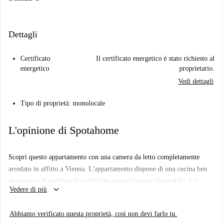
Dettagli
Certificato
Il certificato energetico è stato richiesto al
energetico
proprietario.
Vedi dettagli
Tipo di proprietà: monolocale
L'opinione di Spotahome
Scopri questo appartamento con una camera da letto completamente
arredato in affitto a Vienna. L'appartamento dispone di una cucina ben
attrezzata e Spotahome ha verificato personalmente l'immobile. Le
keyboard_arrow_down
Vedere di più
utenze, tra cui acqua, elettricità, gas e Wi-Fi, sono incluse nell'affitto.
Gli animali domestici sono ammessi con restrizioni ed è consentito
Abbiamo verificato questa proprietà, così non devi farlo tu.
fumare. La pulizia periodica è disponibile a un costo aggiuntivo.