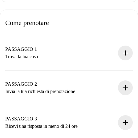
Come prenotare
PASSAGGIO 1
Trova la tua casa
Processo di prenotazione 100% online.
Case e Proprietari verificati.
Hai tutte le informazioni necessarie in anticipo.
PASSAGGIO 2
Invia la tua richiesta di prenotazione
Invia dettagli base del tuo profilo e metodo di pagamento.
Ricorda che non ti addebiteremo nulla finché il proprietario
non accetta.
PASSAGGIO 3
Ricevi una risposta in meno di 24 ore