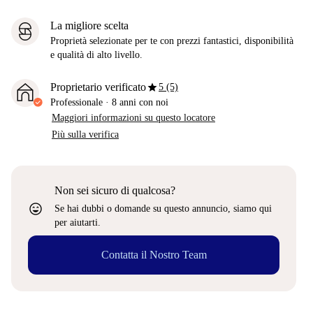
La migliore scelta
Proprietà selezionate per te con prezzi fantastici, disponibilità
e qualità di alto livello.
star
Proprietario verificato
5 (5)
Professionale
·
8 anni
con noi
Maggiori informazioni su questo locatore
Più sulla verifica
Non sei sicuro di qualcosa?
sentiment_very_satisfied
Se hai dubbi o domande su questo annuncio, siamo qui
per aiutarti.
Contatta il Nostro Team