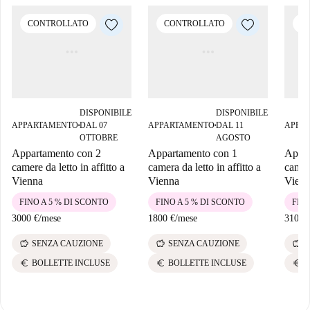
CONTROLLATO
CONTROLLATO
C
DISPONIBILE
DISPONIBILE
APPARTAMENTO
DAL 07
APPARTAMENTO
DAL 11
APPA
■
■
OTTOBRE
AGOSTO
Appartamento con 2
Appartamento con 1
Appar
camere da letto in affitto a
camera da letto in affitto a
camere
Vienna
Vienna
Vien
FINO A 5 % DI SCONTO
FINO A 5 % DI SCONTO
FINO
3000 €
/
mese
1800 €
/
mese
3100 
savings
savings
savings
SENZA CAUZIONE
SENZA CAUZIONE
S
euro
euro
euro
BOLLETTE INCLUSE
BOLLETTE INCLUSE
B