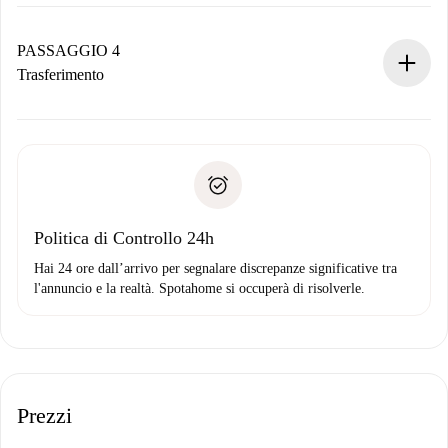
Il proprietario ha fino a 24 ore per confermare.
Se accettata, ti addebiteremo il pagamento e ti metteremo in
contatto con il proprietario.
PASSAGGIO 4
Se rifiutata: non ti addebiteremo nulla e ti proporremo
Trasferimento
alternative.
Concorda con il proprietario i dettagli del tuo arrivo, ritiro
Documenti richiesti se la proprietà è “
Spotahome plus
”.
delle chiavi, ecc.
Documento d'identità o Passaporto
Spotahome trasferirà il primo pagamento al proprietario
Prova di solvibilità
solo se non segnali problemi.
Domiciliazione del pagamento
Politica di Controllo 24h
Hai 24 ore dall’arrivo per segnalare discrepanze significative tra
l'annuncio e la realtà. Spotahome si occuperà di risolverle.
Prezzi