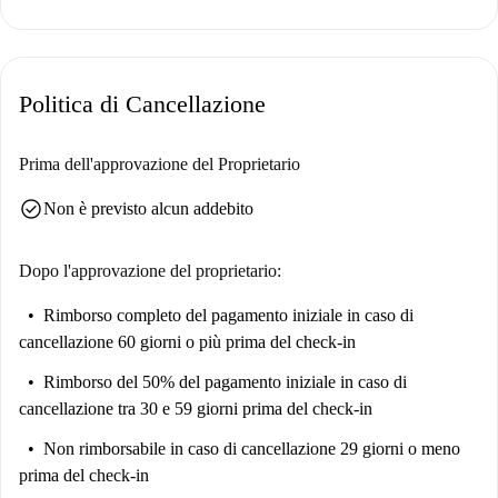
Situato a Vienna, l'appartamento vanta la vicinanza a numerose attrazioni
e punti di interesse. Nelle vicinanze si trovano il ristorante Weinschenke
Franzensgasse e attrazioni turistiche come il Miniatur Tirolerland e la
Politica di Cancellazione
Casa della Morte di Schubert a Vienna. Anche altri luoghi di interesse,
come la Goldenes Haus e l'Ehrbar Saal Wien, sono facilmente
raggiungibili.
Prima dell'approvazione del Proprietario
check_circle
Non è previsto alcun addebito
Dopo l'approvazione del proprietario:
Rimborso completo del pagamento iniziale
in caso di
cancellazione 60 giorni o più prima del check-in
Rimborso del 50% del pagamento iniziale
in caso di
cancellazione tra 30 e 59 giorni prima del check-in
Non rimborsabile
in caso di cancellazione 29 giorni o meno
prima del check-in