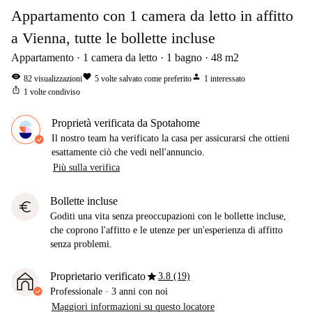
Appartamento con 1 camera da letto in affitto
a Vienna, tutte le bollette incluse
Appartamento
1
camera da letto
1
bagno
48
m2
visibility
favorite
person
82
visualizzazioni
5
volte salvato come preferito
1
interessato
ios_share
1
volte condiviso
Proprietà verificata da Spotahome
Il nostro team ha verificato la casa per assicurarsi che ottieni
esattamente ciò che vedi nell'annuncio.
Più sulla verifica
Bollette incluse
euro
Goditi una vita senza preoccupazioni con le bollette incluse,
che coprono l'affitto e le utenze per un'esperienza di affitto
senza problemi.
star
Proprietario verificato
3.8 (19)
Professionale
·
3 anni
con noi
Maggiori informazioni su questo locatore