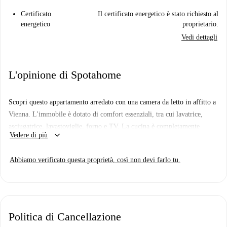
Certificato
Il certificato energetico è stato richiesto al
energetico
proprietario.
Vedi dettagli
L'opinione di Spotahome
Scopri questo appartamento arredato con una camera da letto in affitto a
Vienna. L'immobile è dotato di comfort essenziali, tra cui lavatrice,
asciugatrice, lavastoviglie, forno e TV. La cucina è completamente
keyboard_arrow_down
Vedere di più
attrezzata, rendendolo adatto a professionisti, studenti e coppie. Tutte le
utenze, tra cui elettricità, acqua, gas e WiFi, sono incluse. Spotahome ha
Abbiamo verificato questa proprietà, così non devi farlo tu.
verificato personalmente questo immobile, garantendone l'affidabilità e
la precisione.
Situato a Vienna, questo appartamento gode di ottimi collegamenti e
punti di interesse nelle vicinanze. La stazione della metropolitana
Politica di Cancellazione
Donaumarina è facilmente raggiungibile, offrendo un buon accesso ai