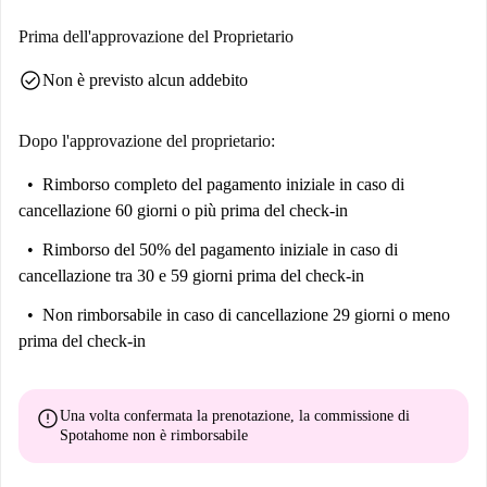
trasporti pubblici. Per quanto riguarda la ristorazione, troverete Zano
Fusion Asia, Larte Restaurant e Heat-Restaurant & Grill, tutti nelle
Prima dell'approvazione del Proprietario
vicinanze, oltre a supermercati come Billa per le forniture quotidiane.
check_circle
Non è previsto alcun addebito
Inoltre, il Seminar And Event Center Catamaran e l'Fml-Bikerclub
Außenposten Wien aggiungono fascino al quartiere circostante.
Dopo l'approvazione del proprietario:
Rimborso completo del pagamento iniziale
in caso di
cancellazione 60 giorni o più prima del check-in
Rimborso del 50% del pagamento iniziale
in caso di
cancellazione tra 30 e 59 giorni prima del check-in
Non rimborsabile
in caso di cancellazione 29 giorni o meno
prima del check-in
error
Una volta confermata la prenotazione, la commissione di
Spotahome
non è rimborsabile