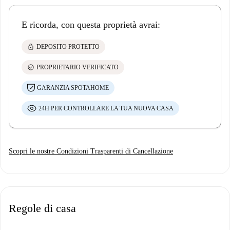
E ricorda, con questa proprietà avrai:
lock
DEPOSITO PROTETTO
check_circle
PROPRIETARIO VERIFICATO
GARANZIA SPOTAHOME
24H PER CONTROLLARE LA TUA NUOVA CASA
Scopri le nostre Condizioni Trasparenti di Cancellazione
Regole di casa