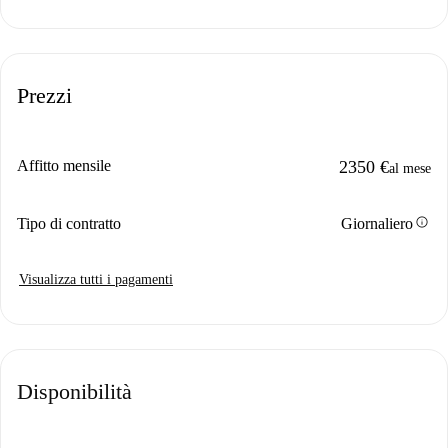
Prezzi
Affitto mensile
2350 €
al mese
info
Tipo di contratto
Giornaliero
Visualizza tutti i pagamenti
Disponibilità