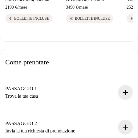
2190 €
/
mese
3490 €
/
mese
2520 
euro
euro
euro
BOLLETTE INCLUSE
BOLLETTE INCLUSE
B
Come prenotare
PASSAGGIO 1
Trova la tua casa
Processo di prenotazione 100% online.
Case e Proprietari verificati.
Hai tutte le informazioni necessarie in anticipo.
PASSAGGIO 2
Invia la tua richiesta di prenotazione