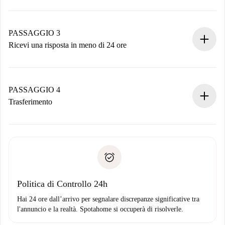
Invia dettagli base del tuo profilo e metodo di pagamento.
Ricorda che non ti addebiteremo nulla finché il proprietario
non accetta.
PASSAGGIO 3
Ricevi una risposta in meno di 24 ore
Il proprietario ha fino a 24 ore per confermare.
Se accettata, ti addebiteremo il pagamento e ti metteremo in
contatto con il proprietario.
PASSAGGIO 4
Se rifiutata: non ti addebiteremo nulla e ti proporremo
Trasferimento
alternative.
Concorda con il proprietario i dettagli del tuo arrivo, ritiro
Documenti richiesti se la proprietà è “
Spotahome plus
”.
delle chiavi, ecc.
Documento d'identità o Passaporto
Spotahome trasferirà il primo pagamento al proprietario
Prova di solvibilità
solo se non segnali problemi.
Domiciliazione del pagamento
Politica di Controllo 24h
Hai 24 ore dall’arrivo per segnalare discrepanze significative tra
l'annuncio e la realtà. Spotahome si occuperà di risolverle.