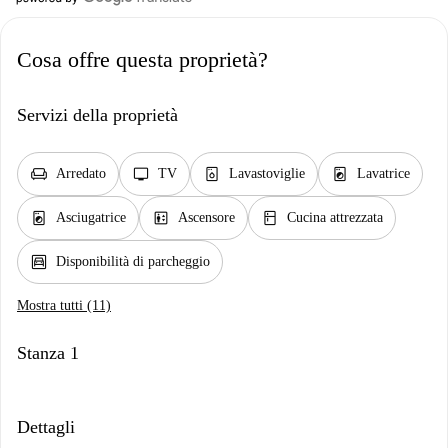
Cosa offre questa proprietà?
Servizi della proprietà
chair
tv
dishwasher_gen
local_laundry_service
Arredato
TV
Lavastoviglie
Lavatrice
local_laundry_service
elevator
kitchen
Asciugatrice
Ascensore
Cucina attrezzata
garage
Disponibilità di parcheggio
Mostra tutti (11)
Stanza 1
Dettagli