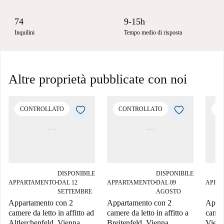
74
9-15h
Inquilini
Tempo medio di risposta
Altre proprietà pubblicate con noi
CONTROLLATO
CONTROLLATO
C
DISPONIBILE
DISPONIBILE
APPARTAMENTO
DAL 12
APPARTAMENTO
DAL 09
APPA
■
■
SETTEMBRE
AGOSTO
Appartamento con 2
Appartamento con 2
Appar
camere da letto in affitto ad
camere da letto in affitto a
camere
Altlerchenfeld, Vienna
Breitenfeld, Vienna
Vien