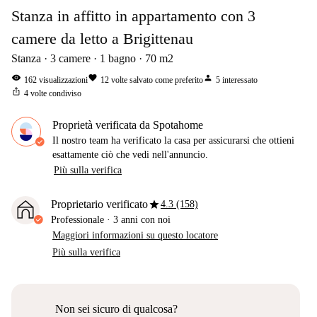
Stanza in affitto in appartamento con 3
camere da letto a Brigittenau
Stanza
3
camere
1
bagno
70
m2
visibility
favorite
person
162
visualizzazioni
12
volte salvato come preferito
5
interessato
ios_share
4
volte condiviso
Proprietà verificata da Spotahome
Il nostro team ha verificato la casa per assicurarsi che ottieni
esattamente ciò che vedi nell'annuncio.
Più sulla verifica
star
Proprietario verificato
4.3 (158)
Professionale
·
3 anni
con noi
Maggiori informazioni su questo locatore
Più sulla verifica
Non sei sicuro di qualcosa?