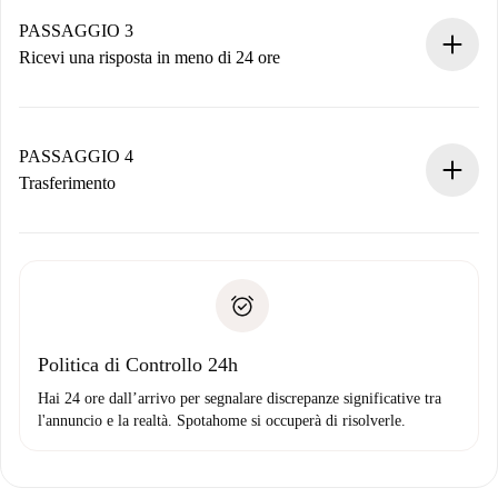
Ricorda che non ti addebiteremo nulla finché il proprietario
non accetta.
PASSAGGIO 3
Ricevi una risposta in meno di 24 ore
Il proprietario ha fino a 24 ore per confermare.
Se accettata, ti addebiteremo il pagamento e ti metteremo in
contatto con il proprietario.
PASSAGGIO 4
Se rifiutata: non ti addebiteremo nulla e ti proporremo
Trasferimento
alternative.
Concorda con il proprietario i dettagli del tuo arrivo, ritiro
Documenti richiesti se la proprietà è “
Spotahome plus
”.
delle chiavi, ecc.
Documento d'identità o Passaporto
Spotahome trasferirà il primo pagamento al proprietario
Prova di solvibilità
solo se non segnali problemi.
Domiciliazione del pagamento
Politica di Controllo 24h
Hai 24 ore dall’arrivo per segnalare discrepanze significative tra
l'annuncio e la realtà. Spotahome si occuperà di risolverle.