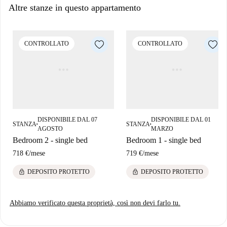
Altre stanze in questo appartamento
CONTROLLATO
CONTROLLATO
DISPONIBILE DAL 07
DISPONIBILE DAL 01
STANZA
STANZA
■
■
AGOSTO
MARZO
Bedroom 2 - single bed
Bedroom 1 - single bed
718 €
/
mese
719 €
/
mese
lock
lock
DEPOSITO PROTETTO
DEPOSITO PROTETTO
Abbiamo verificato questa proprietà, così non devi farlo tu.