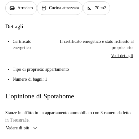
chair
kitchen
square_foot
Arredato
Cucina attrezzata
70 m2
Dettagli
Certificato
Il certificato energetico è stato richiesto al
energetico
proprietario.
Vedi dettagli
Tipo di proprietà: appartamento
Numero di bagni: 1
L'opinione di Spotahome
Stanze in affitto in un appartamento ammobiliato con 3 camere da letto
in Treustraße.
keyboard_arrow_down
Vedere di più