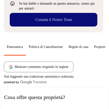
sentiment_very_satisfied
Se hai dubbi o domande su questo annuncio, siamo qui
per aiutarti.
Contatta il Nostro Team
Panoramica
Politica di Cancellazione
Regole di casa
Proprietar
Mostrare contenuto originale in inglese
Stai leggendo una traduzione automatica realizzata
Cosa offre questa proprietà?