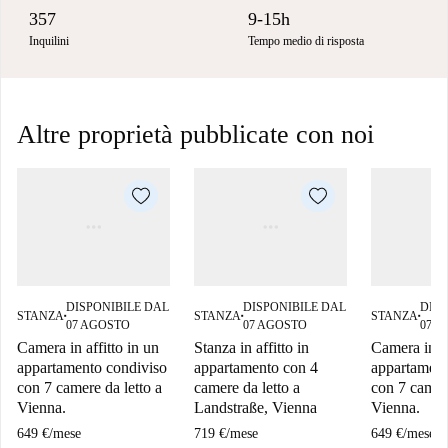
357
9-15h
Inquilini
Tempo medio di risposta
Altre proprietà pubblicate con noi
DISPONIBILE DAL
DISPONIBILE DAL
DISP
STANZA
STANZA
STANZA
■
■
■
07 AGOSTO
07 AGOSTO
07 
Camera in affitto in un
Stanza in affitto in
Camera in af
appartamento condiviso
appartamento con 4
appartament
con 7 camere da letto a
camere da letto a
con 7 camere
Vienna.
Landstraße, Vienna
Vienna.
649 €
/
mese
719 €
/
mese
649 €
/
mese