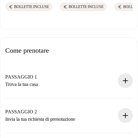
euro
euro
euro
BOLLETTE INCLUSE
BOLLETTE INCLUSE
BOLLET
Come prenotare
PASSAGGIO 1
Trova la tua casa
Processo di prenotazione 100% online.
Case e Proprietari verificati.
Hai tutte le informazioni necessarie in anticipo.
PASSAGGIO 2
Invia la tua richiesta di prenotazione
Invia dettagli base del tuo profilo e metodo di pagamento.