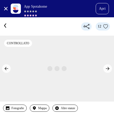
App Spotahome
Apri
4
12
CONTROLLATO
Fotografie
Mappa
Altre stanze