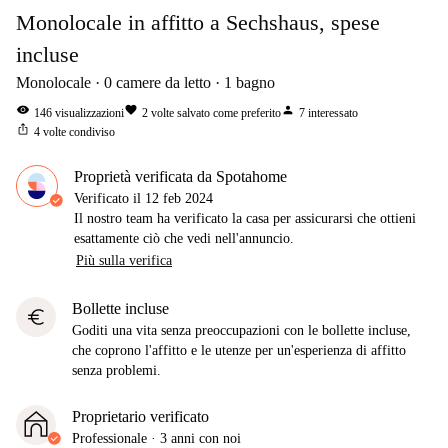
Monolocale in affitto a Sechshaus, spese
incluse
Monolocale
0
camere da letto
1
bagno
visibility
favorite
person
146
visualizzazioni
2
volte salvato come preferito
7
interessato
ios_share
4
volte condiviso
Proprietà verificata da Spotahome
Verificato il
12 feb 2024
Il nostro team ha verificato la casa per assicurarsi che ottieni
esattamente ciò che vedi nell'annuncio.
Più sulla verifica
Bollette incluse
euro
Goditi una vita senza preoccupazioni con le bollette incluse,
che coprono l'affitto e le utenze per un'esperienza di affitto
senza problemi.
Proprietario verificato
Professionale
·
3 anni
con noi