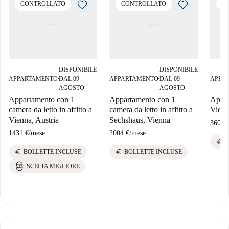
CONTROLLATO
CONTROLLATO
C
DISPONIBILE
DISPONIBILE
APPARTAMENTO
DAL 09
APPARTAMENTO
DAL 09
APPA
■
■
AGOSTO
AGOSTO
Appartamento con 1
Appartamento con 1
Appar
camera da letto in affitto a
camera da letto in affitto a
Vienn
Vienna, Austria
Sechshaus, Vienna
3600 
1431 €
/
mese
2004 €
/
mese
euro
B
euro
euro
BOLLETTE INCLUSE
BOLLETTE INCLUSE
SCELTA MIGLIORE