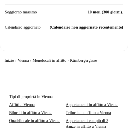
Soggiorno massimo
10 mesi (300 giorni).
Calendario aggiornato
(Calendario non aggiornato recentemente)
Inizio
›
Vienna
›
Monolocali in affitto
›
Kürnbergergasse
Tipi di proprietà in Vienna
Affitti a Vienna
Appartamenti in affitto a Vienna
Bilocali in affitto a Vienna
Trilocale in affitto a Vienna
Quadrilocale in affitto a Vienna
Appartamenti con più di 3
stanze in affitto a Vienna