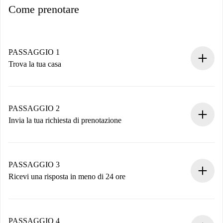
Come prenotare
PASSAGGIO 1
Trova la tua casa
Processo di prenotazione 100% online.
Case e Proprietari verificati.
Hai tutte le informazioni necessarie in anticipo.
PASSAGGIO 2
Invia la tua richiesta di prenotazione
Invia dettagli base del tuo profilo e metodo di pagamento.
Ricorda che non ti addebiteremo nulla finché il proprietario
non accetta.
PASSAGGIO 3
Ricevi una risposta in meno di 24 ore
Il proprietario ha fino a 24 ore per confermare.
Se accettata, ti addebiteremo il pagamento e ti metteremo in
contatto con il proprietario.
PASSAGGIO 4