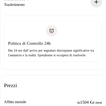
Se rifiutata: non ti addebiteremo nulla e ti proporremo
Trasferimento
alternative.
Concorda con il proprietario i dettagli del tuo arrivo, ritiro
Documenti richiesti se la proprietà è “
Spotahome plus
”.
delle chiavi, ecc.
Documento d'identità o Passaporto
Spotahome trasferirà il primo pagamento al proprietario
Prova di solvibilità
solo se non segnali problemi.
Domiciliazione del pagamento
Politica di Controllo 24h
Hai 24 ore dall’arrivo per segnalare discrepanze significative tra
l'annuncio e la realtà. Spotahome si occuperà di risolverle.
Prezzi
Affitto mensile
1504 €
da
al mese