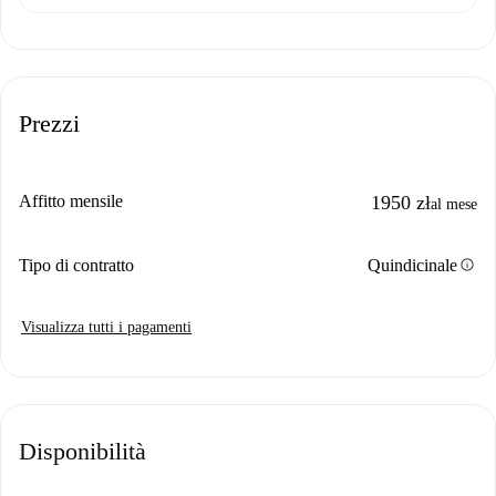
Prezzi
Affitto mensile
1950 zł
al mese
info
Tipo di contratto
Quindicinale
Visualizza tutti i pagamenti
Disponibilità