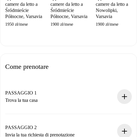
camere da letto a
camere da letto a
camere da letto a
Śródmieście
Śródmieście
Nowolipki,
Północne, Varsavia
Północne, Varsavia
Varsavia
1950 zł
/
mese
1900 zł
/
mese
1900 zł
/
mese
Come prenotare
PASSAGGIO 1
Trova la tua casa
Processo di prenotazione 100% online.
Case e Proprietari verificati.
Hai tutte le informazioni necessarie in anticipo.
PASSAGGIO 2
Invia la tua richiesta di prenotazione