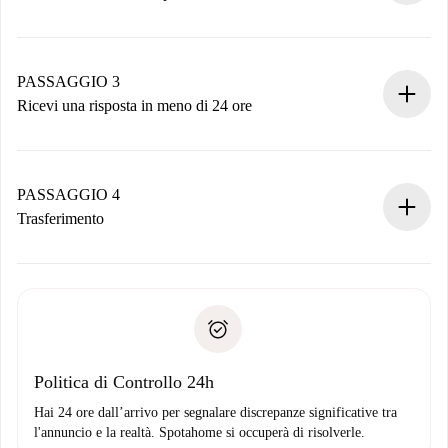
Invia dettagli base del tuo profilo e metodo di pagamento.
Ricorda che non ti addebiteremo nulla finché il proprietario
non accetta.
PASSAGGIO 3
Ricevi una risposta in meno di 24 ore
Il proprietario ha fino a 24 ore per confermare.
Se accettata, ti addebiteremo il pagamento e ti metteremo in
contatto con il proprietario.
PASSAGGIO 4
Se rifiutata: non ti addebiteremo nulla e ti proporremo
Trasferimento
alternative.
Concorda con il proprietario i dettagli del tuo arrivo, ritiro
Documenti richiesti se la proprietà è “
Spotahome plus
”.
delle chiavi, ecc.
Documento d'identità o Passaporto
Spotahome trasferirà il primo pagamento al proprietario
Prova di solvibilità
solo se non segnali problemi.
Domiciliazione del pagamento
Politica di Controllo 24h
Hai 24 ore dall’arrivo per segnalare discrepanze significative tra
l'annuncio e la realtà. Spotahome si occuperà di risolverle.