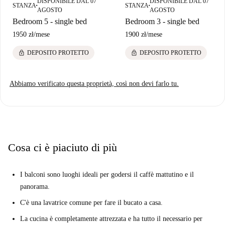
DISPONIBILE DAL 07
DISPONIBILE DAL 07
STANZA
STANZA
■
■
AGOSTO
AGOSTO
Bedroom 5 - single bed
Bedroom 3 - single bed
1950 zł
/
mese
1900 zł
/
mese
lock
lock
DEPOSITO PROTETTO
DEPOSITO PROTETTO
Abbiamo verificato questa proprietà, così non devi farlo tu.
Cosa ci è piaciuto di più
I balconi sono luoghi ideali per godersi il caffè mattutino e il
panorama.
C'è una lavatrice comune per fare il bucato a casa.
La cucina è completamente attrezzata e ha tutto il necessario per