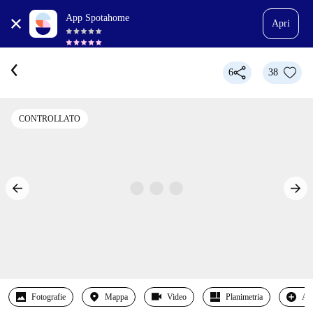
App Spotahome
Apri
6
38
CONTROLLATO
Fotografie
Mappa
Video
Planimetria
Alt