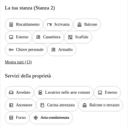
La tua stanza (Stanza 2)
water_heater
desk
balcony
Riscaldamento
Scrivania
Balcone
image
dresser
shelves
Esterno
Cassettiera
Scaffale
key
dresser
Chiave personale
Armadio
Mostra tutti (13)
Servizi della proprietà
chair
local_laundry_service
image
Arredato
Lavatrice nelle aree comuni
Esterno
elevator
kitchen
balcony
Ascensore
Cucina attrezzata
Balcone o terrazzo
oven_gen
ac_unit
Forno
Aria condizionata