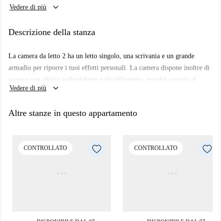
keyboard_arrow_down
Vedere di più
bagno ha una vasca/doccia, un grande specchio e un ripostiglio, e c'è
un'altra toilette separata.
Descrizione della stanza
Vivendo in questo appartamento ti troverai in una zona centrale e ben
collegata vicino a 2 grandi centri commerciali con negozi di alimentari,
La camera da letto 2 ha un letto singolo, una scrivania e un grande
cinema, negozi di abbigliamento e ottimi caffè e ristoranti. Sarai anche a
armadio per riporre i tuoi effetti personali. La camera dispone inoltre di
pochi passi dal City Park e se sei uno studente non sarai lontano
accesso con chiave indipendente e riscaldamento, nonché accesso al
dall'Università di Varsavia.
keyboard_arrow_down
Vedere di più
balcone in comune.
Altre stanze in questo appartamento
CONTROLLATO
CONTROLLATO