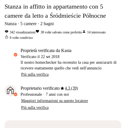
Stanza in affitto in appartamento con 5
camere da letto a Śródmieście Północne
Stanza
5
camere
2
bagni
visibility
favorite
person
342
visualizzazioni
38
volte salvato come preferito
14
interessato
ios_share
6
volte condiviso
proprietà verificata da Kasia
Verificato il
22 set 2018
Il nostro homechecker ha recensito la casa per assicurarti di
ricevere esattamente quello che vedi nell'annuncio.
Più sulla verifica
star
Proprietario verificato
4.3 (39)
Professionale
·
7 anni
con noi
Maggiori informazioni su questo locatore
Più sulla verifica