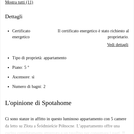
Mostra tutti (11)
Dettagli
Certificato
Il certificato energetico è stato richiesto al
energetico
proprietario.
Vedi dettagli
Tipo di proprietà: appartamento
Piano: 5 °
Ascensore: sì
Numero di bagni: 2
L'opinione di Spotahome
Ci sono stanze in affitto in questo luminoso appartamento con 5 camere
da letto su Złota a Śródmieście Północne. L'appartamento offre una
cucina completamente attrezzata e un tavolino per consumare i pasti. Il