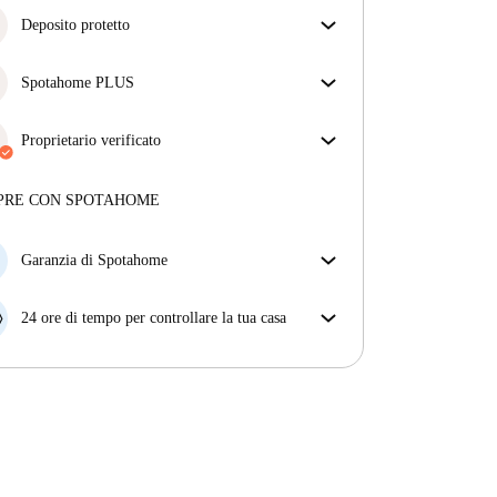
Deposito protetto
Siamo qui per aiutarti! Se il tuo proprietario non ti
restituisce il deposito, lo faremo noi.
Spotahome PLUS
Più informazioni
Offre l'esperienza più sicura per i nostri inquilini
fornendo accesso agli standard di sicurezza più
Proprietario verificato
elevati e un supporto aggiuntivo durante la
Privato
·
5 mesi
con noi
locazione.
Vedi di più
Maggiori informazioni su questo locatore
PRE CON SPOTAHOME
Più sulla verifica
Garanzia di Spotahome
Se il proprietario di casa cancella la tua prenotazione
con breve preavviso, noi A) ti pagheremo un hotel e
24 ore di tempo per controllare la tua casa
ti aiuteremo a trovare un'altra nuova sistemazione, o
Se l'appartamento non è come te lo aspettavi
B) ti rimborseremo totalmente
dall'annuncio, faccelo sapere entro le prime 24 ore
dall'entrata e ci impegneremo per trovare una
soluzione.