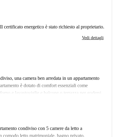
Il certificato energetico è stato richiesto al proprietario.
Vedi dettagli
ndiviso, una camera ben arredata in un appartamento
partamento è dotato di comfort essenziali come
orno e lavastoviglie e balcone o terrazza per godersi
acqua e Wi-Fi) sono incluse, per un soggiorno ancora più
singoli, in quanto le coppie non sono ammesse.
i Saragozza. Tra i punti di interesse nelle vicinanze si
caniz, raggiungibili a piedi. Altre attrazioni nelle
rtamento condiviso con 5 camere da letto a
ua Facultad de Medicina. Esplorate la ricca cultura
n comodo letto matrimoniale, bagno privato,