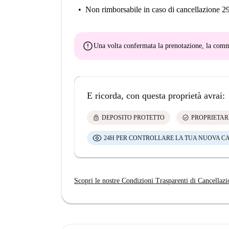
Non rimborsabile
in caso di cancellazione 2
error
Una volta confermata la prenotazione, la co
E ricorda, con questa proprietà avrai:
lock
check_circle
DEPOSITO PROTETTO
PROPRIETAR
24H PER CONTROLLARE LA TUA NUOVA C
Scopri le nostre Condizioni Trasparenti di Cancellazi