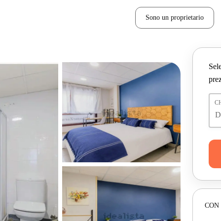
Sono un proprietario
Sele
prez
C
CON