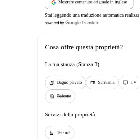
Mostrare contenuto originale in inglese
Stai leggendo una traduzione automatica realizz
Cosa offre questa proprietà?
La tua stanza (Stanza 3)
soap
desk
tv
Bagno privato
Scrivania
TV
balcony
Balcone
Servizi della proprietà
square_foot
160 m2