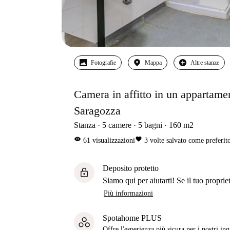
Fotografie
Mappa
Altre stanze
Camera in affitto in un appartame
Saragozza
Stanza
5
camere
5
bagni
160
m2
visibility
favorite
61
visualizzazioni
3
volte salvato come preferit
Deposito protetto
lock
Siamo qui per aiutarti! Se il tuo propriet
Più informazioni
Spotahome PLUS
Offre l'esperienza più sicura per i nostri in