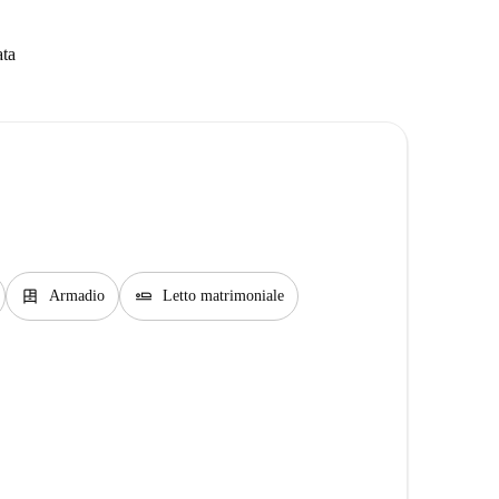
ata
dresser
airline_seat_flat
Armadio
Letto matrimoniale