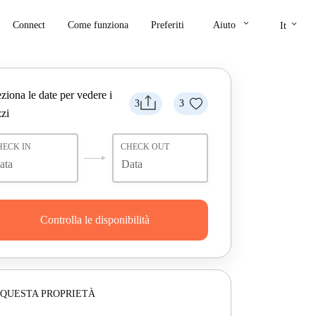
keyboard_arrow_down
keyboard_arrow_down
Connect
Come funziona
Preferiti
Aiuto
It
ziona le date per vedere i
3
3
zi
HECK IN
CHECK OUT
Controlla le disponibilità
 QUESTA PROPRIETÀ