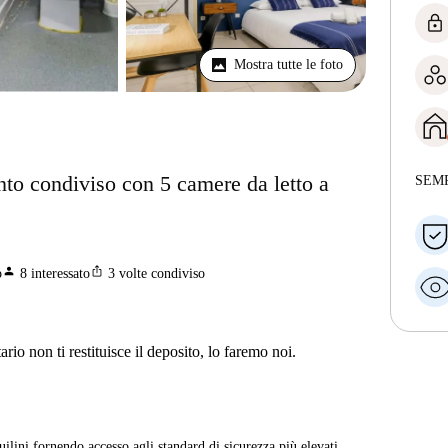
lock
Mostra tutte le foto
nto condiviso con 5 camere da letto a
SEM
person
ios_share
o
8
interessato
3
volte condiviso
ario non ti restituisce il deposito, lo faremo noi.
quilini fornendo accesso agli standard di sicurezza più elevati