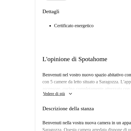
Dettagli
Certificato energetico
L'opinione di Spotahome
Benvenuti nel vostro nuovo spazio abitativo co
con 5 camere da letto situato a Saragozza. L'ap
ascensore, cucina completamente attrezzata con f
keyboard_arrow_down
Vedere di più
l'aria aperta. Tutte le utenze (elettricità, gas, 
comodo. Nota: questa proprietà è adatta solo a 
Descrizione della stanza
Questo appartamento si trova nella vivace città d
annoverano monumenti imponenti come Daroca e Al
Benvenuti nella vostra nuova camera in un appa
vicinanze includono Puerta del Carmen e l'Antig
Saragozza. Questa camera arredata dispone di u