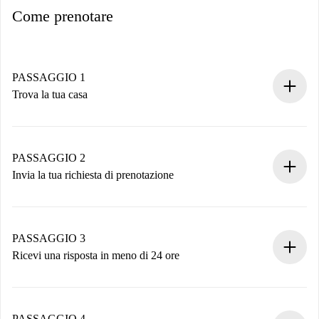
Come prenotare
PASSAGGIO 1
Trova la tua casa
Processo di prenotazione 100% online.
Case e Proprietari verificati.
Hai tutte le informazioni necessarie in anticipo.
PASSAGGIO 2
Invia la tua richiesta di prenotazione
Invia dettagli base del tuo profilo e metodo di pagamento.
Ricorda che non ti addebiteremo nulla finché il proprietario
non accetta.
PASSAGGIO 3
Ricevi una risposta in meno di 24 ore
Il proprietario ha fino a 24 ore per confermare.
Se accettata, ti addebiteremo il pagamento e ti metteremo in
contatto con il proprietario.
PASSAGGIO 4