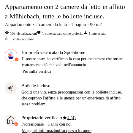
Appartamento con 2 camere da letto in affitto
a Mühlebach, tutte le bollette incluse.
Appartamento
2
camere da letto
1
bagno
90
m2
visibility
favorite
person
103
visualizzazioni
1
volte salvato come preferito
1
interessato
ios_share
1
volte condiviso
Proprietà verificata da Spotahome
Il nostro team ha verificato la casa per assicurarsi che ottieni
esattamente ciò che vedi nell'annuncio.
Più sulla verifica
Bollette incluse
euro
Goditi una vita senza preoccupazioni con le bollette incluse,
che coprono l'affitto e le utenze per un'esperienza di affitto
senza problemi.
star
Proprietario verificato
4 (4)
Professionale
·
3 anni
con noi
Maggiori informazioni su questo locatore