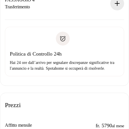
Se rifiutata: non ti addebiteremo nulla e ti proporremo
Trasferimento
alternative.
Concorda con il proprietario i dettagli del tuo arrivo, ritiro
Documenti richiesti se la proprietà è “
Spotahome plus
”.
delle chiavi, ecc.
Documento d'identità o Passaporto
Spotahome trasferirà il primo pagamento al proprietario
Prova di solvibilità
solo se non segnali problemi.
Domiciliazione del pagamento
Politica di Controllo 24h
Hai 24 ore dall’arrivo per segnalare discrepanze significative tra
l'annuncio e la realtà. Spotahome si occuperà di risolverle.
Prezzi
Affitto mensile
fr. 5790
al mese