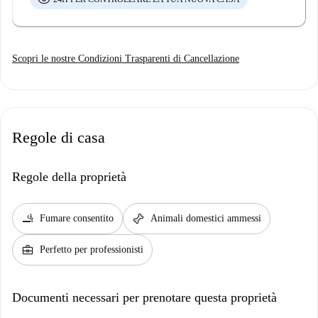
Scopri le nostre Condizioni Trasparenti di Cancellazione
Regole di casa
Regole della proprietà
smoking_rooms
pet_supplies
Fumare consentito
Animali domestici ammessi
business_center
Perfetto per professionisti
Documenti necessari per prenotare questa proprietà