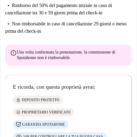
Rimborso del 50% del pagamento iniziale
in caso di
cancellazione tra 30 e 59 giorni prima del check-in
Non rimborsabile
in caso di cancellazione 29 giorni o meno
prima del check-in
error
Una volta confermata la prenotazione, la commissione di
Spotahome
non è rimborsabile
E ricorda, con questa proprietà avrai:
lock
DEPOSITO PROTETTO
check_circle
PROPRIETARIO VERIFICATO
GARANZIA SPOTAHOME
24H PER CONTROLLARE LA TUA NUOVA CASA