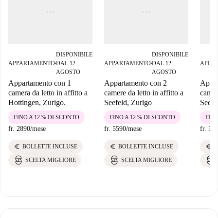
DISPONIBILE
DISPONIBILE
APPARTAMENTO
DAL 12
APPARTAMENTO
DAL 12
APPA
■
■
AGOSTO
AGOSTO
Appartamento con 1
Appartamento con 2
Appar
camera da letto in affitto a
camere da letto in affitto a
camera
Hottingen, Zurigo.
Seefeld, Zurigo
Seefe
FINO A 12 % DI SCONTO
FINO A 12 % DI SCONTO
FINO
fr. 2890
/
mese
fr. 5590
/
mese
fr. 54
euro
euro
euro
BOLLETTE INCLUSE
BOLLETTE INCLUSE
B
SCELTA MIGLIORE
SCELTA MIGLIORE