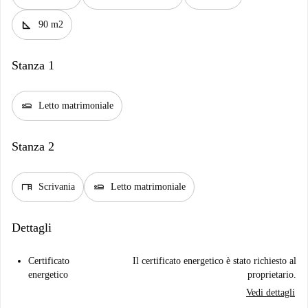
square_foot
90 m2
Stanza 1
airline_seat_flat
Letto matrimoniale
Stanza 2
desk
airline_seat_flat
Scrivania
Letto matrimoniale
Dettagli
Certificato
Il certificato energetico è stato richiesto al
energetico
proprietario.
Vedi dettagli