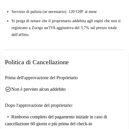
l'Acquedotto di Nebelbach e lo Zurich Sunjam. Goditi la comodità e le
Servizio di pulizia (se necessario): 120 CHF al mese
opportunità che questo ricercato quartiere offre.
Si prega di notare che il proprietario addebita agli ospiti che non si
registrano a Zurigo un'IVA aggiuntiva del 3,7% sul prezzo totale
dell'affitto.
Politica di Cancellazione
Prima dell'approvazione del Proprietario
check_circle
Non è previsto alcun addebito
Dopo l'approvazione del proprietario:
Rimborso completo del pagamento iniziale
in caso di
cancellazione 60 giorni o più prima del check-in