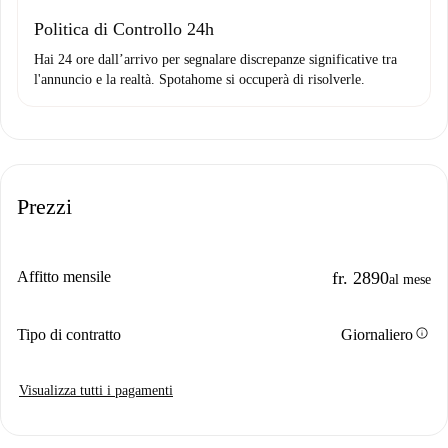
Politica di Controllo 24h
Hai 24 ore dall’arrivo per segnalare discrepanze significative tra
l'annuncio e la realtà. Spotahome si occuperà di risolverle.
Prezzi
Affitto mensile
fr. 2890
al mese
info
Tipo di contratto
Giornaliero
Visualizza tutti i pagamenti