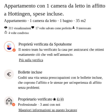
Appartamento con 1 camera da letto in affitto
a Hottingen, spese incluse.
Appartamento
1
camera da letto
1
bagno
35
m2
visibility
favorite
person
311
visualizzazioni
17
volte salvato come preferito
9
interessato
ios_share
4
volte condiviso
Proprietà verificata da Spotahome
Il nostro team ha verificato la casa per assicurarsi che ottieni
esattamente ciò che vedi nell'annuncio.
Più sulla verifica
Bollette incluse
euro
Goditi una vita senza preoccupazioni con le bollette incluse,
che coprono l'affitto e le utenze per un'esperienza di affitto
senza problemi.
star
Proprietario verificato
4 (4)
Professionale
·
3 anni
con noi
Maggiori informazioni su questo locatore