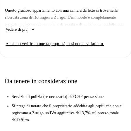
Questo grazioso appartamento con una camera da letto si trova nella
ricercata zona di Hottingen a Zurigo. L'immobile è completamente
arredato e dispone di una cucina attrezzata e di un balcone, perfetto per
keyboard_arrow_down
Vedere di più
momenti di relax. Spotahome ha verificato personalmente questo
immobile, garantendone la qualità per gli inquilini. È disponibile per
Abbiamo verificato questa proprietà, così non devi farlo tu.
professionisti e accetta animali domestici con determinate restrizioni.
Hottingen offre un ambiente di vita sereno e confortevole.
L'appartamento si trova nelle immediate vicinanze di attrazioni come
Dolderbahn, Bakeside e il ristorante asiatico Nooba Kreuzplatz. Inoltre,
una serie di attrazioni turistiche, tra cui la fontana di Trinkbrunnen
Da tenere in considerazione
Merkurplatz e altri importanti punti di riferimento, sono raggiungibili a
piedi, offrendo un'interessante opportunità di stile di vita.
Servizio di pulizia (se necessario): 60 CHF per sessione
Si prega di notare che il proprietario addebita agli ospiti che non si
registrano a Zurigo un'IVA aggiuntiva del 3,7% sul prezzo totale
dell'affitto.