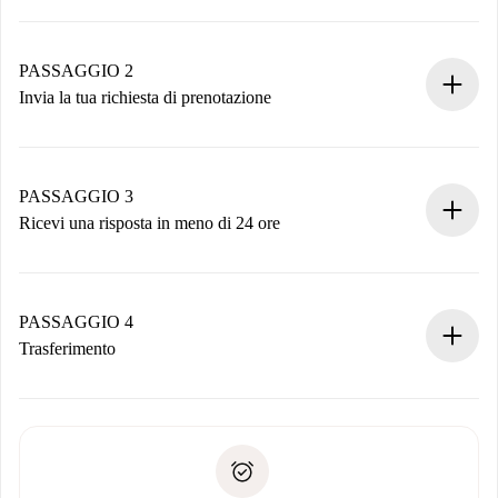
Processo di prenotazione 100% online.
Case e Proprietari verificati.
Hai tutte le informazioni necessarie in anticipo.
PASSAGGIO 2
Invia la tua richiesta di prenotazione
Invia dettagli base del tuo profilo e metodo di pagamento.
Ricorda che non ti addebiteremo nulla finché il proprietario
non accetta.
PASSAGGIO 3
Ricevi una risposta in meno di 24 ore
Il proprietario ha fino a 24 ore per confermare.
Se accettata, ti addebiteremo il pagamento e ti metteremo in
contatto con il proprietario.
PASSAGGIO 4
Se rifiutata: non ti addebiteremo nulla e ti proporremo
Trasferimento
alternative.
Concorda con il proprietario i dettagli del tuo arrivo, ritiro
Documenti richiesti se la proprietà è “
Spotahome plus
”.
delle chiavi, ecc.
Documento d'identità o Passaporto
Spotahome trasferirà il primo pagamento al proprietario
Prova di solvibilità
solo se non segnali problemi.
Domiciliazione del pagamento