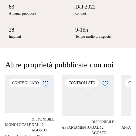
83
Dal 2022
Annunci pubblicati
con noi
28
9-15h
Inquilini
Tempo medio di risposta
Altre proprietà pubblicate con noi
CONTROLLATO
CONTROLLATO
CON
DISPONIBILE
DISPONIBILE
MONOLOCALE
DAL 12
■
APPARTAMENTO
DAL 12
APPART
■
AGOSTO
AGOSTO