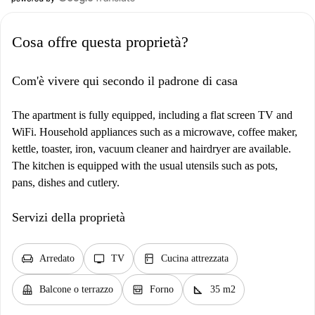
Cosa offre questa proprietà?
Com'è vivere qui secondo il padrone di casa
The apartment is fully equipped, including a flat screen TV and
WiFi. Household appliances such as a microwave, coffee maker,
kettle, toaster, iron, vacuum cleaner and hairdryer are available.
The kitchen is equipped with the usual utensils such as pots,
pans, dishes and cutlery.
Servizi della proprietà
chair
tv
kitchen
Arredato
TV
Cucina attrezzata
balcony
oven_gen
square_foot
Balcone o terrazzo
Forno
35 m2