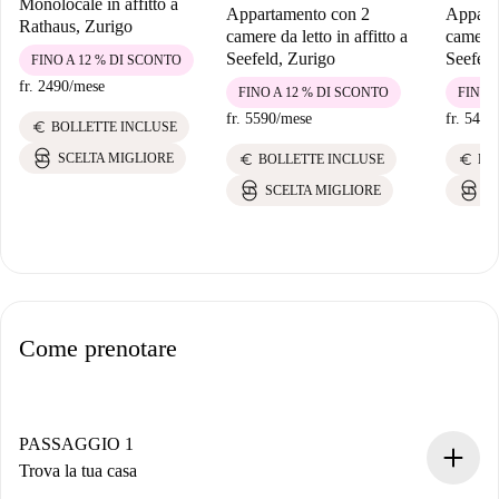
Monolocale in affitto a
Appartamento con 2
Appart
Rathaus, Zurigo
camere da letto in affitto a
camera d
Seefeld, Zurigo
Seefeld
FINO A 12 % DI SCONTO
fr. 2490
/
mese
FINO A 12 % DI SCONTO
FINO 
fr. 5590
/
mese
fr. 5450
euro
BOLLETTE INCLUSE
euro
euro
SCELTA MIGLIORE
BOLLETTE INCLUSE
BO
SCELTA MIGLIORE
S
Come prenotare
PASSAGGIO 1
Trova la tua casa