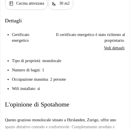
kitchen
square_foot
Cucina attrezzata
30 m2
Dettagli
Certificato
Il certificato energetico è stato richiesto al
energetico
proprietario.
Vedi dettagli
Tipo di proprietà: monolocale
Numero di bagni: 1
Occupazione massima: 2 persone
Wifi installato: sì
L'opinione di Spotahome
Questo grazioso monolocale situato a Hirslanden, Zurigo, offre uno
spazio abitativo comodo e confortevole. Completamente arredato e