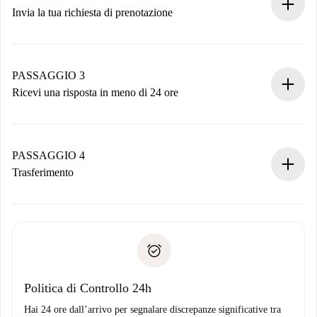
Invia la tua richiesta di prenotazione
Invia dettagli base del tuo profilo e metodo di pagamento.
Ricorda che non ti addebiteremo nulla finché il proprietario
non accetta.
PASSAGGIO 3
Ricevi una risposta in meno di 24 ore
Il proprietario ha fino a 24 ore per confermare.
Se accettata, ti addebiteremo il pagamento e ti metteremo in
contatto con il proprietario.
PASSAGGIO 4
Se rifiutata: non ti addebiteremo nulla e ti proporremo
Trasferimento
alternative.
Concorda con il proprietario i dettagli del tuo arrivo, ritiro
Documenti richiesti se la proprietà è “
Spotahome plus
”.
delle chiavi, ecc.
Documento d'identità o Passaporto
Spotahome trasferirà il primo pagamento al proprietario
Prova di solvibilità
solo se non segnali problemi.
Domiciliazione del pagamento
Politica di Controllo 24h
Hai 24 ore dall’arrivo per segnalare discrepanze significative tra