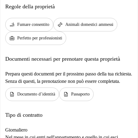
Regole della proprietà
smoking_rooms
pet_supplies
Fumare consentito
Animali domestici ammessi
business_center
Perfetto per professionisti
Documenti necessari per prenotare questa proprietà
Prepara questi documenti per il prossimo passo della tua richiesta.
Senza di questi, la prenotazione non può essere completata.
description
description
Documento d’identità
Passaporto
Tipo di contratto
Giornaliero
Nel mese in cui entri nell'appartamento e quello in cui esci,