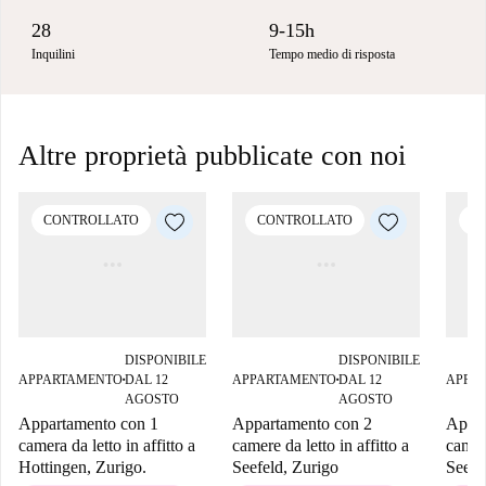
28
9-15h
Inquilini
Tempo medio di risposta
Altre proprietà pubblicate con noi
CONTROLLATO
CONTROLLATO
C
DISPONIBILE
DISPONIBILE
APPARTAMENTO
DAL 12
APPARTAMENTO
DAL 12
APPA
■
■
AGOSTO
AGOSTO
Appartamento con 1
Appartamento con 2
Appar
camera da letto in affitto a
camere da letto in affitto a
camera
Hottingen, Zurigo.
Seefeld, Zurigo
Seefe