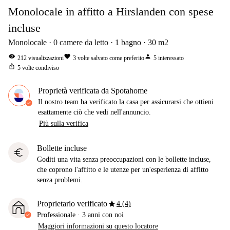
Monolocale in affitto a Hirslanden con spese
incluse
Monolocale
0
camere da letto
1
bagno
30
m2
visibility
favorite
person
212
visualizzazioni
3
volte salvato come preferito
5
interessato
ios_share
5
volte condiviso
Proprietà verificata da Spotahome
Il nostro team ha verificato la casa per assicurarsi che ottieni
esattamente ciò che vedi nell'annuncio.
Più sulla verifica
Bollette incluse
euro
Goditi una vita senza preoccupazioni con le bollette incluse,
che coprono l'affitto e le utenze per un'esperienza di affitto
senza problemi.
star
Proprietario verificato
4 (4)
Professionale
·
3 anni
con noi
Maggiori informazioni su questo locatore