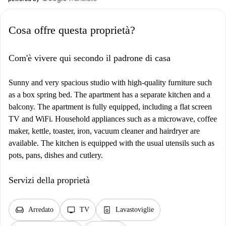
Cosa offre questa proprietà?
Com'è vivere qui secondo il padrone di casa
Sunny and very spacious studio with high-quality furniture such
as a box spring bed. The apartment has a separate kitchen and a
balcony. The apartment is fully equipped, including a flat screen
TV and WiFi. Household appliances such as a microwave, coffee
maker, kettle, toaster, iron, vacuum cleaner and hairdryer are
available. The kitchen is equipped with the usual utensils such as
pots, pans, dishes and cutlery.
Servizi della proprietà
chair
tv
dishwasher_gen
Arredato
TV
Lavastoviglie