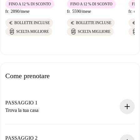
FINO A 12 % DI SCONTO
FINO A 12 % DI SCONTO
FINO
fr. 2890
/
mese
fr. 5590
/
mese
fr. 45
euro
euro
euro
BOLLETTE INCLUSE
BOLLETTE INCLUSE
B
SCELTA MIGLIORE
SCELTA MIGLIORE
Come prenotare
PASSAGGIO 1
Trova la tua casa
Processo di prenotazione 100% online.
Case e Proprietari verificati.
Hai tutte le informazioni necessarie in anticipo.
PASSAGGIO 2