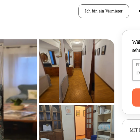
Ich bin ein Vermieter
Wäh
seh
E
MIT 