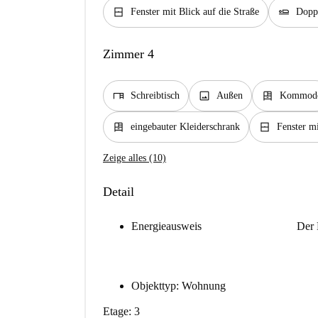
window_closed
airline_seat_flat
Fenster mit Blick auf die Straße
Doppe
Zimmer 4
desk
image
dresser
Schreibtisch
Außen
Kommod
dresser
window_closed
eingebauter Kleiderschrank
Fenster mi
Zeige alles (10)
Detail
Energieausweis
Der 
Objekttyp: Wohnung
Etage: 3