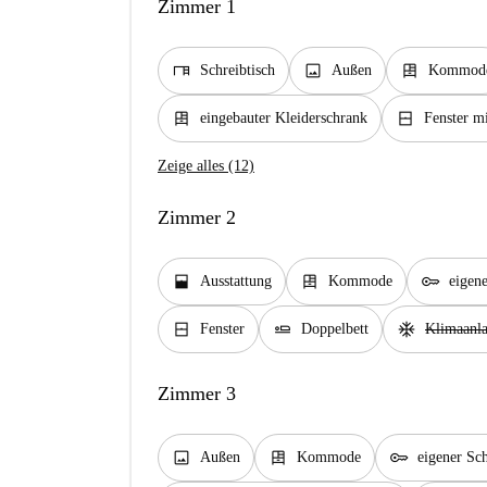
Zimmer 1
desk
image
dresser
Schreibtisch
Außen
Kommod
dresser
window_closed
eingebauter Kleiderschrank
Fenster mi
Zeige alles (12)
Zimmer 2
window_open
dresser
key
Ausstattung
Kommode
eigene
window_closed
airline_seat_flat
ac_unit
Fenster
Doppelbett
Klimaanl
Zimmer 3
image
dresser
key
Außen
Kommode
eigener Sch