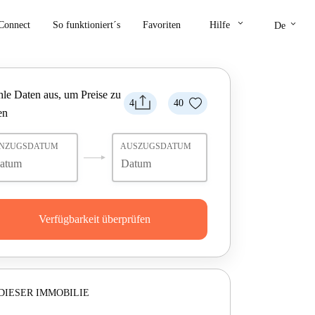
keyboard_arrow_down
keyboard_arrow_down
Connect
So funktioniert´s
Favoriten
Hilfe
De
le Daten aus, um Preise zu
4
40
en
INZUGSDATUM
AUSZUGSDATUM
Verfügbarkeit überprüfen
DIESER IMMOBILIE