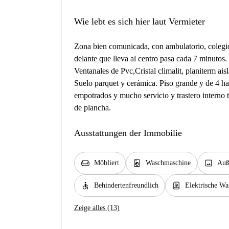
Wie lebt es sich hier laut Vermieter
Zona bien comunicada, con ambulatorio, colegio
delante que lleva al centro pasa cada 7 minuto
Ventanales de Pvc,Cristal climalit, planiterm ai
Suelo parquet y cerámica. Piso grande y de 4 h
empotrados y mucho servicio y trastero interno t
de plancha.
Ausstattungen der Immobilie
chair
local_laundry_service
image
Möbliert
Waschmaschine
Auß
accessible
water_heater
Behindertenfreundlich
Elektrische W
Zeige alles (13)