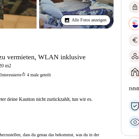
lock
Alle Fotos anzeigen
euro
zu vermieten, WLAN inklusive
20
m2
ios_share
Interessierte
4
male geteilt
IMM
er deine Kaution nicht zurückzahlt, tun wir es.
herzustellen, dass du genau das bekommst, was du in der