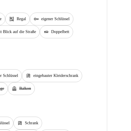
shelves
key
e
Regal
eigener Schlüssel
airline_seat_flat
t Blick auf die Straße
Doppelbett
dresser
r Schlüssel
eingebauter Kleiderschrank
balcony
age
Balkon
dresser
lüssel
Schrank