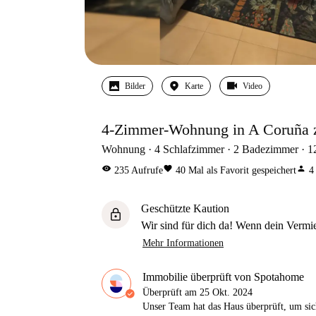
Bilder
Karte
Video
4-Zimmer-Wohnung in A Coruña 
Wohnung
4
Schlafzimmer
2
Badezimmer
1
visibility
favorite
person
235
Aufrufe
40
Mal als Favorit gespeichert
4
Geschützte Kaution
lock
Wir sind für dich da! Wenn dein Vermiet
Mehr Informationen
Immobilie überprüft von Spotahome
Überprüft am
25 Okt. 2024
Unser Team hat das Haus überprüft, um sic