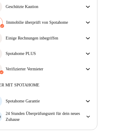
Geschützte Kaution
Wir sind für dich da! Wenn dein Vermieter deine
Kaution nicht zurückzahlt, tun wir es.
Immobilie überprüft von Spotahome
Mehr Informationen
Unser Team hat das Haus überprüft, um
sicherzustellen, dass du genau das bekommst, was du
Einige Rechnungen inbegriffen
in der Anzeige siehst.
Einige Nebenkosten sind inbegriffen, andere nicht.
Mehr über die Verifizierung
Sieh dir die Beschreibung des Inserats an, um zu
Spotahome PLUS
sehen, welche Nebenkosten in deiner Miete enthalten
Bietet den sichersten Aufenthalt für unsere Mieter,
sind und welche du zusätzlich bezahlen musst.
indem Zugang zu höchsten Sicherheitsstandards und
Verifizierter Vermieter
zusätzlicher Unterstützung während der Mietdauer
Privat
·
1 Jahre
mit uns
gewährt wird.
Mehr anzeigen
Mehr über diesen Vermieter
ER MIT SPOTAHOME
Mehr über die Verifizierung
Spotahome Garantie
Falls der Vermieter deine Buchung kurzfristig
24 Stunden Überprüfungszeit für dein neues
storniert, werden wir dir entweder A) ein Hotel
Zuhause
bezahlen und dir helfen eine neue Wohnung zu
Bei Abweichungen vom Inserat, melde dich sofort
finden oder B) den gezahlten Betrag vollständig
innerhalb von 24 Stunden, damit wir das Problem