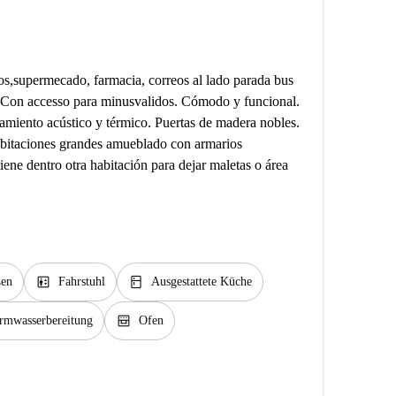
s,supermecado, farmacia, correos al lado parada bus
s. Con accesso para minusvalidos. Cómodo y funcional.
slamiento acústico y térmico. Puertas de madera nobles.
abitaciones grandes amueblado con armarios
iene dentro otra habitación para dejar maletas o área
elevator
kitchen
en
Fahrstuhl
Ausgestattete Küche
oven_gen
armwasserbereitung
Ofen