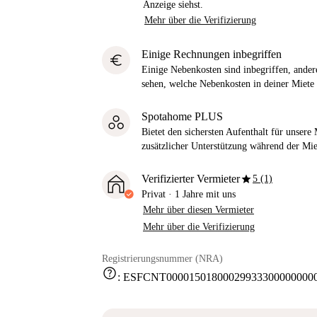
Anzeige siehst.
Mehr über die Verifizierung
Einige Rechnungen inbegriffen
euro
Einige Nebenkosten sind inbegriffen, andere
sehen, welche Nebenkosten in deiner Miete 
Spotahome PLUS
Bietet den sichersten Aufenthalt für unser
zusätzlicher Unterstützung während der Mi
star
Verifizierter Vermieter
5 (1)
Privat
·
1 Jahre
mit uns
Mehr über diesen Vermieter
Mehr über die Verifizierung
Registrierungsnummer (NRA)
help
:
ESFCNT000015018000299333000000000