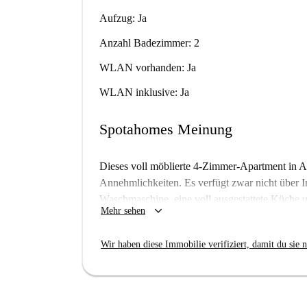
Aufzug: Ja
Anzahl Badezimmer: 2
WLAN vorhanden: Ja
WLAN inklusive: Ja
Spotahomes Meinung
Dieses voll möblierte 4-Zimmer-Apartment in 
Annehmlichkeiten. Es verfügt zwar nicht über In
Waschmaschine, eine voll ausgestattete Küche
keyboard_arrow_down
Mehr sehen
ist barrierefrei zugänglich, verfügt über einen
von Spotahome geprüft, was Vertrauen und Zuverl
Wir haben diese Immobilie verifiziert, damit du sie n
Rauchen und Haustiere nicht gestattet sind. In
wie das Wasserwerk Depósito de Agua Ventorril
Auch Restaurants wie die Bar El Conde und das
erreichen. Sichern Sie sich noch heute Ihr neue