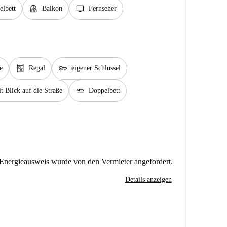
balcony
tv
lbett
Balkon
Fernseher
shelves
key
e
Regal
eigener Schlüssel
airline_seat_flat
t Blick auf die Straße
Doppelbett
Energieausweis wurde von den Vermieter angefordert.
Details anzeigen