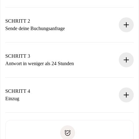
100% Online-Buchungsprozess.
Verifizierte Wohnungen und Vermieter.
Du erhältst alle notwendigen Informationen im Voraus.
SCHRITT 2
Sende deine Buchungsanfrage
Sende grundlegende Informationen zu deinem Profil und
deiner Zahlungsmethode.
Denk daran, dass wir dich erst belasten, wenn der
SCHRITT 3
Vermieter zustimmt.
Antwort in weniger als 24 Stunden
Der Vermieter hat bis zu 24 Stunden Zeit zu bestätigen.
Sobald die Buchung akzeptiert ist, belasten wir dich und
stellen den Kontakt her.
SCHRITT 4
Wenn der Vermieter ablehnen muss, entstehen keine
Einzug
Kosten und wir schlagen Alternativen vor.
Kläre mit dem Vermieter die Ankunftsdetails,
Benötigte Dokumente bei „
Spotahome plus
“-Objekten.
Schlüsselübergabe usw.
Personalausweis oder Reisepass
Spotahome überweist die erste Zahlung nur, wenn du keine
Zahlungsfähigkeitsnachweis
Probleme meldest.
Bankeinzug