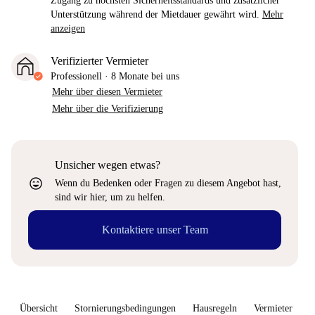
Zugang zu höchsten Sicherheitsstandards und zusätzlicher
Unterstützung während der Mietdauer gewährt wird.
Mehr
anzeigen
Verifizierter Vermieter
Professionell
·
8 Monate
bei uns
Mehr über diesen Vermieter
Mehr über die Verifizierung
Unsicher wegen etwas?
sentiment_very_satisfied
Wenn du Bedenken oder Fragen zu diesem Angebot hast,
sind wir hier, um zu helfen.
Kontaktiere unser Team
Übersicht
Stornierungsbedingungen
Hausregeln
Vermieter
W