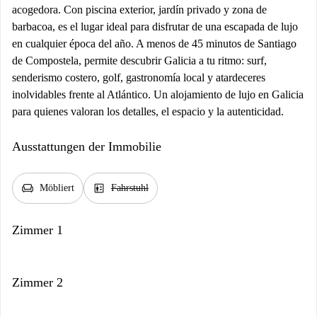
acogedora. Con piscina exterior, jardín privado y zona de
barbacoa, es el lugar ideal para disfrutar de una escapada de lujo
en cualquier época del año. A menos de 45 minutos de Santiago
de Compostela, permite descubrir Galicia a tu ritmo: surf,
senderismo costero, golf, gastronomía local y atardeceres
inolvidables frente al Atlántico. Un alojamiento de lujo en Galicia
para quienes valoran los detalles, el espacio y la autenticidad.
Ausstattungen der Immobilie
chair
elevator
Möbliert
Fahrstuhl
Zimmer 1
Zimmer 2