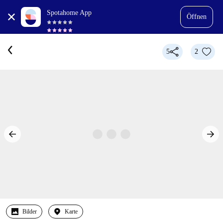
Spotahome App
Öffnen
5
2
Bilder
Karte