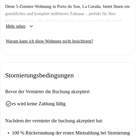
Diese 5-Zimmer-Wohnung in Porto do Son, La Coruña, bietet Ihnen ein
gemütliches und komplett möbliertes Zuhause – perfekt für Ihre
Wohnbedürfnisse. Obwohl die Immobilie nicht persönlich überprüft
keyboard_arrow_down
Mehr sehen
wurde, durchlaufen alle Vermieter auf Spotahome einen gründlichen
Prüfprozess, sodass Sie ein vertrauenswürdiges Mieterlebnis genießen
Warum kann ich diese Wohnung nicht besichtigen?
können. Da die Wohnung keinen Aufzug hat, bietet sie zudem
großzügiges Wohnen inmitten der Natur.
Porto do Son in La Coruña, Spanien, vereint idyllische Küstenlandschaft
mit urbanem Komfort. Ob Sie lokale Restaurants besuchen oder die
Stornierungsbedingungen
charmanten Straßen erkunden möchten – Porto do Son bietet eine
gelungene Mischung aus Tradition und Moderne. Erleben Sie das Leben
an diesem reizvollen Ort noch heute.
Bevor der Vermieter die Buchung akzeptiert
check_circle
es wird keine Zahlung fällig
Nachdem der vermieter die buchung akzeptiert hat:
100 % Rückerstattung der ersten Mietzahlung
bei Stornierung