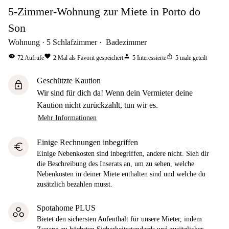
5-Zimmer-Wohnung zur Miete in Porto do
Son
Wohnung
5
Schlafzimmer
Badezimmer
visibility
favorite
person
ios_share
72
Aufrufe
2
Mal als Favorit gespeichert
5
Interessierte
5
male geteilt
Geschützte Kaution
lock
Wir sind für dich da! Wenn dein Vermieter deine
Kaution nicht zurückzahlt, tun wir es.
Mehr Informationen
Einige Rechnungen inbegriffen
euro
Einige Nebenkosten sind inbegriffen, andere nicht. Sieh dir
die Beschreibung des Inserats an, um zu sehen, welche
Nebenkosten in deiner Miete enthalten sind und welche du
zusätzlich bezahlen musst.
Spotahome PLUS
Bietet den sichersten Aufenthalt für unsere Mieter, indem