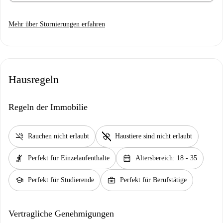
Mehr über Stornierungen erfahren
Hausregeln
Regeln der Immobilie
smoke_free
pet_supplies
Rauchen nicht erlaubt
Haustiere sind nicht erlaubt
hail
calendar_month
Perfekt für Einzelaufenthalte
Altersbereich: 18 - 35
school
business_center
Perfekt für Studierende
Perfekt für Berufstätige
Vertragliche Genehmigungen