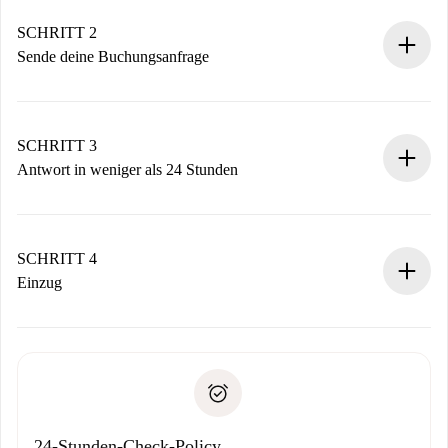
Verifizierte Wohnungen und Vermieter.
Du erhältst alle notwendigen Informationen im Voraus.
SCHRITT 2
Sende deine Buchungsanfrage
Sende grundlegende Informationen zu deinem Profil und
deiner Zahlungsmethode.
Denk daran, dass wir dich erst belasten, wenn der
SCHRITT 3
Vermieter zustimmt.
Antwort in weniger als 24 Stunden
Der Vermieter hat bis zu 24 Stunden Zeit zu bestätigen.
Sobald die Buchung akzeptiert ist, belasten wir dich und
stellen den Kontakt her.
SCHRITT 4
Wenn der Vermieter ablehnen muss, entstehen keine
Einzug
Kosten und wir schlagen Alternativen vor.
Kläre mit dem Vermieter die Ankunftsdetails,
Benötigte Dokumente bei „
Spotahome plus
“-Objekten.
Schlüsselübergabe usw.
Personalausweis oder Reisepass
Spotahome überweist die erste Zahlung nur, wenn du keine
Zahlungsfähigkeitsnachweis
Probleme meldest.
Bankeinzug
24-Stunden-Check-Policy