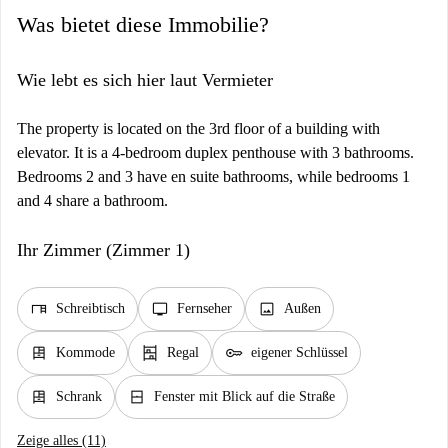
Was bietet diese Immobilie?
Wie lebt es sich hier laut Vermieter
The property is located on the 3rd floor of a building with
elevator. It is a 4-bedroom duplex penthouse with 3 bathrooms.
Bedrooms 2 and 3 have en suite bathrooms, while bedrooms 1
and 4 share a bathroom.
Ihr Zimmer (Zimmer 1)
desk
tv
image
Schreibtisch
Fernseher
Außen
dresser
shelves
key
Kommode
Regal
eigener Schlüssel
dresser
window_closed
Schrank
Fenster mit Blick auf die Straße
Zeige alles (11)