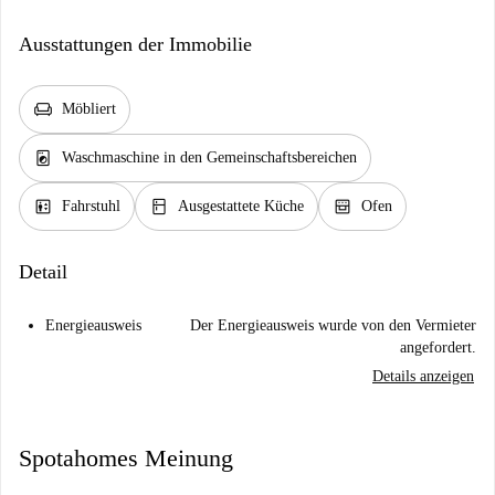
Ausstattungen der Immobilie
chair
Möbliert
local_laundry_service
Waschmaschine in den Gemeinschaftsbereichen
elevator
kitchen
oven_gen
Fahrstuhl
Ausgestattete Küche
Ofen
Detail
Energieausweis
Der Energieausweis wurde von den Vermieter
angefordert.
Details anzeigen
Spotahomes Meinung