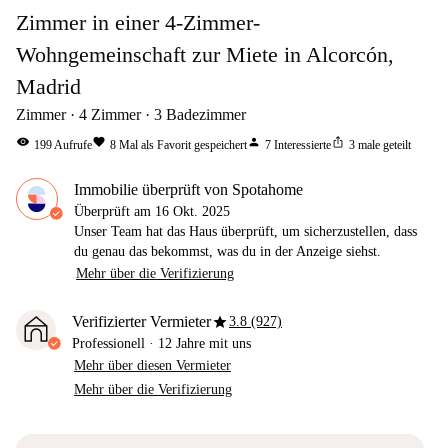
Zimmer in einer 4-Zimmer-
Wohngemeinschaft zur Miete in Alcorcón,
Madrid
Zimmer
4
Zimmer
3
Badezimmer
visibility
favorite
person
ios_share
199
Aufrufe
8
Mal als Favorit gespeichert
7
Interessierte
3
male geteilt
Immobilie überprüft von Spotahome
Überprüft am
16 Okt. 2025
Unser Team hat das Haus überprüft, um sicherzustellen, dass
du genau das bekommst, was du in der Anzeige siehst.
Mehr über die Verifizierung
star
Verifizierter Vermieter
3.8 (927)
Professionell
·
12 Jahre
mit uns
Mehr über diesen Vermieter
Mehr über die Verifizierung