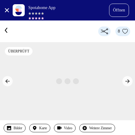
Spotahome App
Öffnen
3
8
ÜBERPRÜFT
Bilder
Karte
Video
Weitere Zimmer