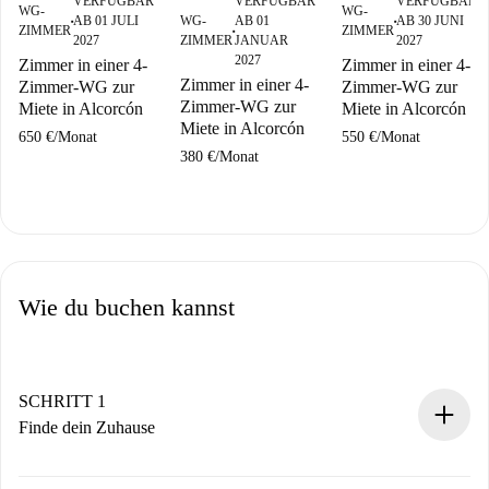
VERFÜGBAR
VERFÜGBAR
VERFÜGBAR
WG-
WG-
AB 01 JULI
WG-
AB 01
AB 30 JUNI
■
■
ZIMMER
ZIMMER
■
2027
ZIMMER
JANUAR
2027
2027
Zimmer in einer 4-
Zimmer in einer 4-
Zimmer in einer 4-
Zimmer-WG zur
Zimmer-WG zur
Zimmer-WG zur
Miete in Alcorcón
Miete in Alcorcón
Miete in Alcorcón
650 €
/
Monat
550 €
/
Monat
380 €
/
Monat
Wie du buchen kannst
SCHRITT 1
Finde dein Zuhause
100% Online-Buchungsprozess.