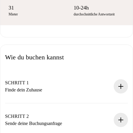
31
10-24h
Mieter
durchschnittliche Antwortzeit
Wie du buchen kannst
SCHRITT 1
Finde dein Zuhause
100% Online-Buchungsprozess.
Verifizierte Wohnungen und Vermieter.
Du erhältst alle notwendigen Informationen im Voraus.
SCHRITT 2
Sende deine Buchungsanfrage