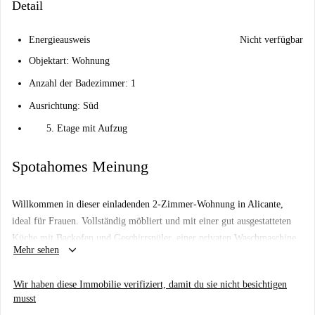
Detail
Energieausweis
Nicht verfügbar
Objektart: Wohnung
Anzahl der Badezimmer: 1
Ausrichtung: Süd
Etage mit Aufzug
Spotahomes Meinung
Willkommen in dieser einladenden 2-Zimmer-Wohnung in Alicante,
ideal für Frauen. Vollständig möbliert und mit einer gut ausgestatteten
Küche mit Backofen und Geschirrspüler, einer privaten Waschmaschine
keyboard_arrow_down
Mehr sehen
sowie WLAN und Gasanschluss ausgestattet. Eine zentrale Klimaanlage
ist vorhanden, und Spotahome hat die Immobilie für Ihre Sicherheit
Wir haben diese Immobilie verifiziert, damit du sie nicht besichtigen
überprüft. Bitte beachten Sie, dass Rauchen nicht gestattet ist, Haustiere
musst
jedoch willkommen sind.