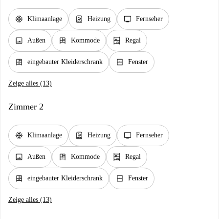
ac_unit
water_heater
tv
Klimaanlage
Heizung
Fernseher
image
dresser
shelves
Außen
Kommode
Regal
dresser
window_closed
eingebauter Kleiderschrank
Fenster
Zeige alles (13)
Zimmer 2
ac_unit
water_heater
tv
Klimaanlage
Heizung
Fernseher
image
dresser
shelves
Außen
Kommode
Regal
dresser
window_closed
eingebauter Kleiderschrank
Fenster
Zeige alles (13)