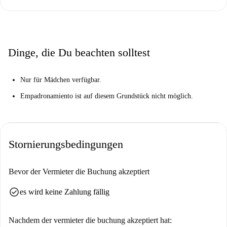
Diese Wohnung in Alicante ist umgeben von wichtigen
Sehenswürdigkeiten wie der Plaza 25 de Mayo, Escultor Gastón Castelló
und El Panteon de Quijano – alle in unmittelbarer Nähe. Der historische
Mercado Central befindet sich ebenfalls in der Nähe und bietet Kultur-
Dinge, die Du beachten solltest
und Einkaufsmöglichkeiten.
Nur für Mädchen verfügbar.
Empadronamiento ist auf diesem Grundstück nicht möglich.
Stornierungsbedingungen
Bevor der Vermieter die Buchung akzeptiert
check_circle
es wird keine Zahlung fällig
Nachdem der vermieter die buchung akzeptiert hat: