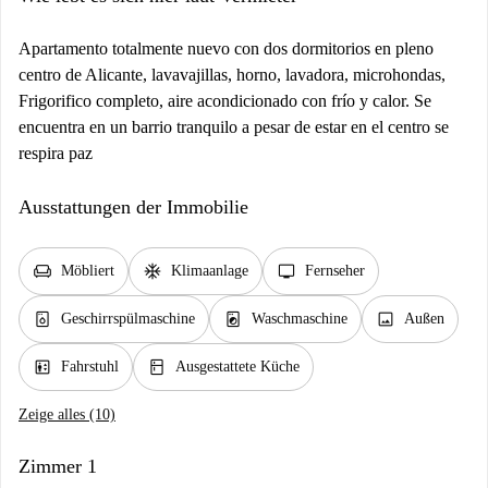
Apartamento totalmente nuevo con dos dormitorios en pleno
centro de Alicante, lavavajillas, horno, lavadora, microhondas,
Frigorifico completo, aire acondicionado con frío y calor. Se
encuentra en un barrio tranquilo a pesar de estar en el centro se
respira paz
Ausstattungen der Immobilie
chair
ac_unit
tv
Möbliert
Klimaanlage
Fernseher
dishwasher_gen
local_laundry_service
image
Geschirrspülmaschine
Waschmaschine
Außen
elevator
kitchen
Fahrstuhl
Ausgestattete Küche
Zeige alles (10)
Zimmer 1