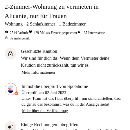
2-Zimmer-Wohnung zu vermieten in
Alicante, nur für Frauen
Wohnung
2
Schlafzimmer
1
Badezimmer
visibility
favorite
person
2514
Aufrufe
429
Mal als Favorit gespeichert
137
Interessierte
ios_share
39
male geteilt
Geschützte Kaution
lock
Wir sind für dich da! Wenn dein Vermieter deine
Kaution nicht zurückzahlt, tun wir es.
Mehr Informationen
Immobilie überprüft von Spotahome
Überprüft am
02 Juni 2023
Unser Team hat das Haus überprüft, um sicherzustellen, dass
du genau das bekommst, was du in der Anzeige siehst.
Mehr über die Verifizierung
Einige Rechnungen inbegriffen
euro