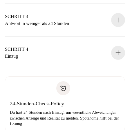
Sende grundlegende Informationen zu deinem Profil und
deiner Zahlungsmethode.
Denk daran, dass wir dich erst belasten, wenn der
SCHRITT 3
Vermieter zustimmt.
Antwort in weniger als 24 Stunden
Der Vermieter hat bis zu 24 Stunden Zeit zu bestätigen.
Sobald die Buchung akzeptiert ist, belasten wir dich und
stellen den Kontakt her.
SCHRITT 4
Wenn der Vermieter ablehnen muss, entstehen keine
Einzug
Kosten und wir schlagen Alternativen vor.
Kläre mit dem Vermieter die Ankunftsdetails,
Benötigte Dokumente bei „
Spotahome plus
“-Objekten.
Schlüsselübergabe usw.
Personalausweis oder Reisepass
Spotahome überweist die erste Zahlung nur, wenn du keine
Zahlungsfähigkeitsnachweis
Probleme meldest.
Bankeinzug
24-Stunden-Check-Policy
Du hast 24 Stunden nach Einzug, um wesentliche Abweichungen
zwischen Anzeige und Realität zu melden. Spotahome hilft bei der
Lösung.