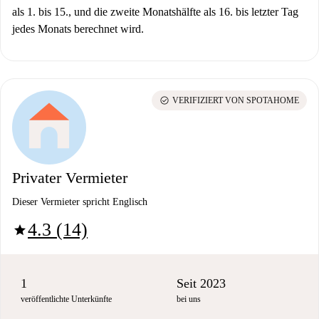
als 1. bis 15., und die zweite Monatshälfte als 16. bis letzter Tag
jedes Monats berechnet wird.
check_circle
VERIFIZIERT VON SPOTAHOME
Privater Vermieter
Dieser Vermieter spricht Englisch
4.3 (14)
star
1
Seit 2023
veröffentlichte Unterkünfte
bei uns