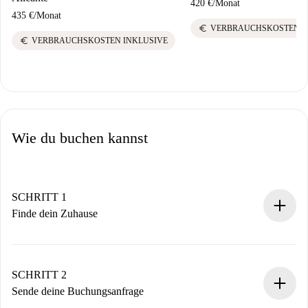
420 €
/
Monat
435 €
/
Monat
euro
VERBRAUCHSKOSTEN I
euro
VERBRAUCHSKOSTEN INKLUSIVE
Wie du buchen kannst
SCHRITT 1
Finde dein Zuhause
100% Online-Buchungsprozess.
Verifizierte Wohnungen und Vermieter.
Du erhältst alle notwendigen Informationen im Voraus.
SCHRITT 2
Sende deine Buchungsanfrage