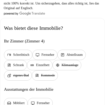
nicht 100% korrekt ist. Um sicherzugehen, dass alles richtig ist, lies das
Original auf Englisch.
Was bietet diese Immobilie?
Ihr Zimmer (Zimmer 4)
desk
tv
package
Schreibtisch
Fernseher
Abstellraum
dresser
airline_seat_flat
ac_unit
Schrank
Einzelbett
Klimaanlage
soap
dresser
eigenes Bad
Kommode
Ausstattungen der Immobilie
chair
tv
Möbliert
Fernseher