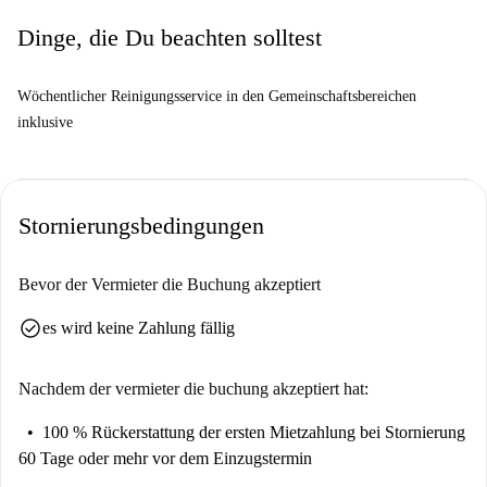
erreichbar. All dies macht Ihren Aufenthalt besonders komfortabel und
Dinge, die Du beachten solltest
angenehm.
Wöchentlicher Reinigungsservice in den Gemeinschaftsbereichen
inklusive
Stornierungsbedingungen
Bevor der Vermieter die Buchung akzeptiert
check_circle
es wird keine Zahlung fällig
Nachdem der vermieter die buchung akzeptiert hat:
100 % Rückerstattung der ersten Mietzahlung
bei Stornierung
60 Tage oder mehr vor dem Einzugstermin