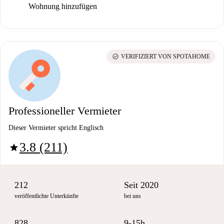
Wohnung hinzufügen
check_circle
VERIFIZIERT VON SPOTAHOME
Professioneller Vermieter
Dieser Vermieter spricht Englisch
3.8 (211)
star
212
Seit 2020
veröffentlichte Unterkünfte
bei uns
828
9-15h