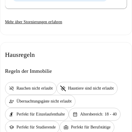
Mehr über Stornierungen erfahren
Hausregeln
Regeln der Immobilie
smoke_free
pet_supplies
Rauchen nicht erlaubt
Haustiere sind nicht erlaubt
person_add
Übernachtungsgäste nicht erlaubt
hail
calendar_month
Perfekt für Einzelaufenthalte
Altersbereich: 18 - 40
school
business_center
Perfekt für Studierende
Perfekt für Berufstätige