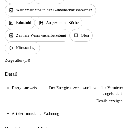
local_laundry_service
Waschmaschine in den Gemeinschaftsbereichen
elevator
kitchen
Fahrstuhl
Ausgestattete Küche
water_heater
oven_gen
Zentrale Warmwasserbereitung
Ofen
ac_unit
Klimaanlage
Zeige alles (14)
Detail
Energieausweis
Der Energieausweis wurde von den Vermieter
angefordert.
Details anzeigen
Art der Immobilie: Wohnung