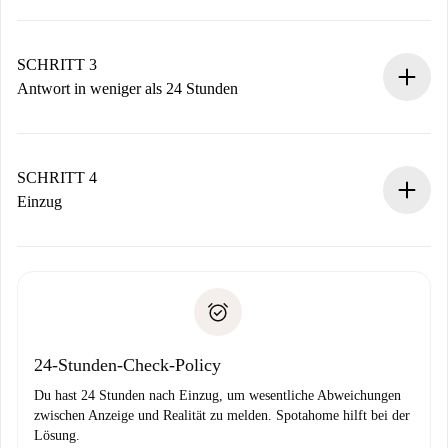
Sende grundlegende Informationen zu deinem Profil und
deiner Zahlungsmethode.
Denk daran, dass wir dich erst belasten, wenn der
SCHRITT 3
Vermieter zustimmt.
Antwort in weniger als 24 Stunden
Der Vermieter hat bis zu 24 Stunden Zeit zu bestätigen.
Sobald die Buchung akzeptiert ist, belasten wir dich und
stellen den Kontakt her.
SCHRITT 4
Wenn der Vermieter ablehnen muss, entstehen keine
Einzug
Kosten und wir schlagen Alternativen vor.
Kläre mit dem Vermieter die Ankunftsdetails,
Benötigte Dokumente bei „
Spotahome plus
“-Objekten.
Schlüsselübergabe usw.
Personalausweis oder Reisepass
Spotahome überweist die erste Zahlung nur, wenn du keine
Zahlungsfähigkeitsnachweis
Probleme meldest.
Bankeinzug
24-Stunden-Check-Policy
Du hast 24 Stunden nach Einzug, um wesentliche Abweichungen
zwischen Anzeige und Realität zu melden. Spotahome hilft bei der
Lösung.