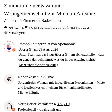
Zimmer in einer 5-Zimmer-
Wohngemeinschaft zur Miete in Alicante
Zimmer
5
Zimmer
2
Badezimmer
visibility
favorite
person
2490
Aufrufe
172
Mal als Favorit gespeichert
161
Interessierte
ios_share
28
male geteilt
Immobilie überprüft von Spotahome
Überprüft am
29 Aug. 2024
Unser Team hat das Haus überprüft, um sicherzustellen, dass
du genau das bekommst, was du in der Anzeige siehst.
Mehr über die Verifizierung
Nebenkosten inklusive
euro
Sorgenfreies Wohnen mit inbegriffenen Nebenkosten – Miete
und Betriebskosten in einem für ein unkompliziertes
Mietverhältnis.
star
Verifizierter Vermieter
3.8 (211)
Professionell
·
6 Jahre
mit uns