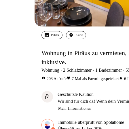
Bilder
Karte
Wohnung in Piräus zu vermieten, 
inklusive.
Wohnung
2
Schlafzimmer
1
Badezimmer
5
visibility
favorite
person
203
Aufrufe
7
Mal als Favorit gespeichert
6
I
Geschützte Kaution
lock
Wir sind für dich da! Wenn dein Vermiet
Mehr Informationen
Immobilie überprüft von Spotahome
Überprüft am
12 Jan. 2026