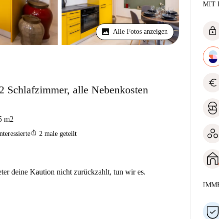
MIT 
lock
Alle Fotos anzeigen
euro
2 Schlafzimmer, alle Nebenkosten
5
m2
ios_share
nteressierte
2
male geteilt
er deine Kaution nicht zurückzahlt, tun wir es.
IMM