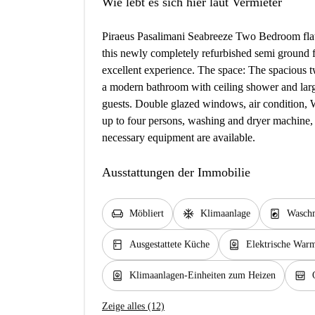
Wie lebt es sich hier laut Vermieter
Piraeus Pasalimani Seabreeze Two Bedroom flat B
this newly completely refurbished semi ground flo
excellent experience. The space: The spacious t
a modern bathroom with ceiling shower and larg
guests. Double glazed windows, air condition, Wi
up to four persons, washing and dryer machine, e
necessary equipment are available.
Ausstattungen der Immobilie
chair
ac_unit
local_laundry_service
Möbliert
Klimaanlage
Waschm
kitchen
water_heater
Ausgestattete Küche
Elektrische War
water_heater
oven_gen
Klimaanlagen-Einheiten zum Heizen
Zeige alles (12)