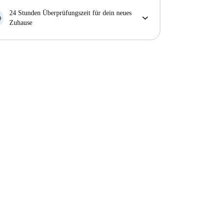
Falls der Vermieter deine Buchung kurzfristig
24 Stunden Überprüfungszeit für dein neues
storniert, werden wir dir entweder A) ein Hotel
Zuhause
bezahlen und dir helfen eine neue Wohnung zu
Bei Abweichungen vom Inserat, melde dich sofort
finden oder B) den gezahlten Betrag vollständig
innerhalb von 24 Stunden, damit wir das Problem
zurückerstatten.
lösen können.