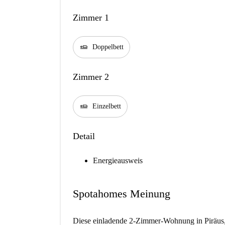
Zimmer 1
airline_seat_flat
Doppelbett
Zimmer 2
airline_seat_flat
Einzelbett
Detail
Energieausweis
Spotahomes Meinung
Diese einladende 2-Zimmer-Wohnung in Piräus, A