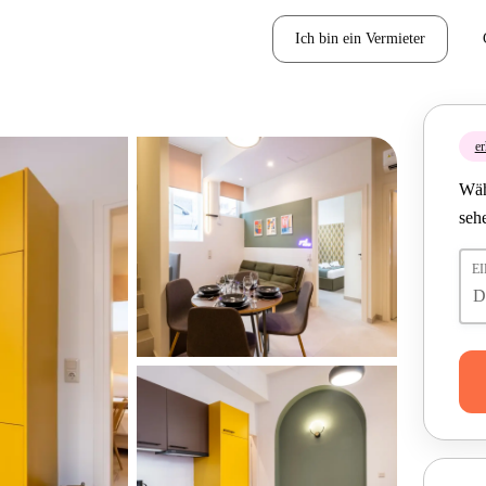
Ich bin ein Vermieter
er
Wäh
seh
E