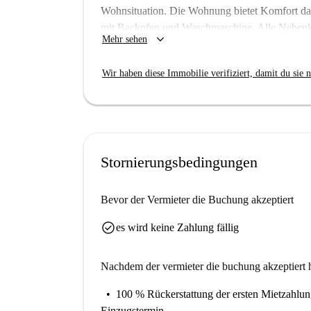
Wohnsituation. Die Wohnung bietet Komfort da
mit Backofen und Waschmaschine. Alle Nebenk
keyboard_arrow_down
Mehr sehen
der Miete enthalten. Die Wohnung wurde von Spo
und Sicherheit dieses Angebots verlassen könne
Wir haben diese Immobilie verifiziert, damit du sie n
gleichermaßen willkommen.
Piräus ist eine lebendige Stadt, die für ihren re
In der Nähe befindet sich die Bucht von Zea, ei
Big Blue, Meat Grill und das mediterrane Resta
ist der Neorion-Markt schnell zu erreichen. A
Stornierungsbedingungen
Idryma Aikaterinis Laskaridi laden zu Erkund
Zuhause und erleben Sie den Charme von Piräu
Bevor der Vermieter die Buchung akzeptiert
check_circle
es wird keine Zahlung fällig
Nachdem der vermieter die buchung akzeptiert h
100 % Rückerstattung der ersten Mietzahlu
Einzugstermin