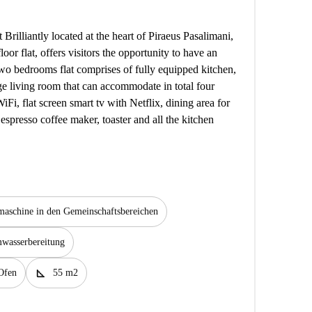
rilliantly located at the heart of Piraeus Pasalimani,
or flat, offers visitors the opportunity to have an
wo bedrooms flat comprises of fully equipped kitchen,
e living room that can accommodate in total four
Fi, flat screen smart tv with Netflix, dining area for
spresso coffee maker, toaster and all the kitchen
aschine in den Gemeinschaftsbereichen
mwasserbereitung
square_foot
Ofen
55 m2