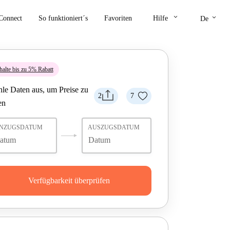
keyboard_arrow_down
keyboard_arrow_down
Connect
So funktioniert´s
Favoriten
Hilfe
De
halte bis zu 5% Rabatt
le Daten aus, um Preise zu
2
7
en
INZUGSDATUM
AUSZUGSDATUM
Verfügbarkeit überprüfen