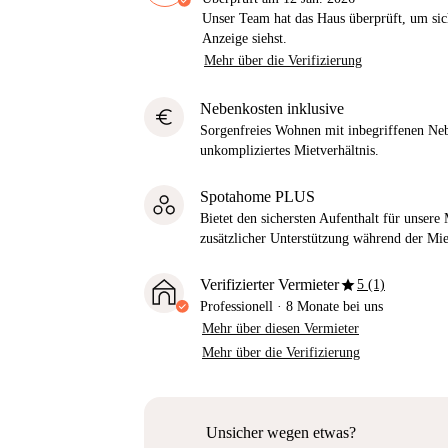
Unser Team hat das Haus überprüft, um sic
Anzeige siehst.
Mehr über die Verifizierung
Nebenkosten inklusive
euro
Sorgenfreies Wohnen mit inbegriffenen Neb
unkompliziertes Mietverhältnis.
Spotahome PLUS
Bietet den sichersten Aufenthalt für unser
zusätzlicher Unterstützung während der Mi
star
Verifizierter Vermieter
5 (1)
Professionell
·
8 Monate
bei uns
Mehr über diesen Vermieter
Mehr über die Verifizierung
Unsicher wegen etwas?