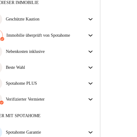
DIESER IMMOBILIE
Geschützte Kaution
Wir sind für dich da! Wenn dein Vermieter deine
Kaution nicht zurückzahlt, tun wir es.
Immobilie überprüft von Spotahome
Mehr Informationen
Unser Team hat das Haus überprüft, um
sicherzustellen, dass du genau das bekommst, was du
Nebenkosten inklusive
in der Anzeige siehst.
Sorgenfreies Wohnen mit inbegriffenen Nebenkosten
Mehr über die Verifizierung
– Miete und Betriebskosten in einem für ein
Beste Wahl
unkompliziertes Mietverhältnis.
Für dich ausgewählte Immobilien mit fantastischen
Preisen, Verfügbarkeit und erstklassiger Qualität.
Spotahome PLUS
Bietet den sichersten Aufenthalt für unsere Mieter,
indem Zugang zu höchsten Sicherheitsstandards und
Verifizierter Vermieter
zusätzlicher Unterstützung während der Mietdauer
Professionell
·
8 Monate
bei uns
gewährt wird.
Mehr anzeigen
Mehr über diesen Vermieter
ER MIT SPOTAHOME
Mehr über die Verifizierung
Spotahome Garantie