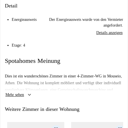
Detail
Energieausweis
Der Energieausweis wurde von den Vermieter
angefordert.
Details anzeigen
Etage: 4
Spotahomes Meinung
Dies ist ein wunderschönes Zimmer in einer 4-Zimmer-WG in Mouseio,
Athen. Die Wohnung ist komplett möbliert und verfügt über individuell
regulierbare Klimaanlagen, eine Gemeinschaftswaschmaschine und
keyboard_arrow_down
Mehr sehen
moderne Annehmlichkeiten wie eine voll ausgestattete Küche mit
Backofen und Fernseher. Das Gebäude ist barrierefrei mit dem Aufzug
Weitere Zimmer in dieser Wohnung
erreichbar. WLAN sowie Strom, Wasser und Gas sind in der Miete
enthalten. Paare und alle Geschlechter sind willkommen. Die Wohnung
eignet sich ideal für Berufstätige und Studierende.