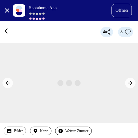
Spotahome App
Öffnen
4
8
Bilder
Karte
Weitere Zimmer