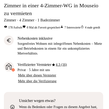
Zimmer in einer 4-Zimmer-WG in Mouseio
zu vermieten
Zimmer
4
Zimmer
1
Badezimmer
visibility
favorite
person
ios_share
178
Aufrufe
8
Mal als Favorit gespeichert
7
Interessierte
4
male geteilt
Nebenkosten inklusive
euro
Sorgenfreies Wohnen mit inbegriffenen Nebenkosten – Miete
und Betriebskosten in einem für ein unkompliziertes
Mietverhältnis.
star
Verifizierter Vermieter
4.3 (16)
Privat
·
5 Jahre
mit uns
Mehr über diesen Vermieter
Mehr über die Verifizierung
Unsicher wegen etwas?
sentiment_very_satisfied
Wenn du Bedenken oder Fragen zu diesem Angebot hast,