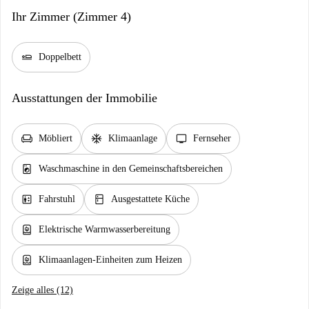
Ihr Zimmer (Zimmer 4)
airline_seat_flat
Doppelbett
Ausstattungen der Immobilie
chair
ac_unit
tv
Möbliert
Klimaanlage
Fernseher
local_laundry_service
Waschmaschine in den Gemeinschaftsbereichen
elevator
kitchen
Fahrstuhl
Ausgestattete Küche
water_heater
Elektrische Warmwasserbereitung
water_heater
Klimaanlagen-Einheiten zum Heizen
Zeige alles (12)