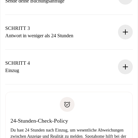
Sende deine Buchungsanfrage
Sende grundlegende Informationen zu deinem Profil und
deiner Zahlungsmethode.
Denk daran, dass wir dich erst belasten, wenn der
SCHRITT 3
Vermieter zustimmt.
Antwort in weniger als 24 Stunden
Der Vermieter hat bis zu 24 Stunden Zeit zu bestätigen.
Sobald die Buchung akzeptiert ist, belasten wir dich und
stellen den Kontakt her.
SCHRITT 4
Wenn der Vermieter ablehnen muss, entstehen keine
Einzug
Kosten und wir schlagen Alternativen vor.
Kläre mit dem Vermieter die Ankunftsdetails,
Benötigte Dokumente bei „
Spotahome plus
“-Objekten.
Schlüsselübergabe usw.
Personalausweis oder Reisepass
Spotahome überweist die erste Zahlung nur, wenn du keine
Zahlungsfähigkeitsnachweis
Probleme meldest.
Bankeinzug
24-Stunden-Check-Policy
Du hast 24 Stunden nach Einzug, um wesentliche Abweichungen
zwischen Anzeige und Realität zu melden. Spotahome hilft bei der