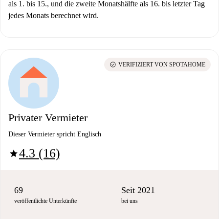
als 1. bis 15., und die zweite Monatshälfte als 16. bis letzter Tag
jedes Monats berechnet wird.
check_circle
VERIFIZIERT VON SPOTAHOME
Privater Vermieter
Dieser Vermieter spricht Englisch
4.3 (16)
star
69
Seit 2021
veröffentlichte Unterkünfte
bei uns