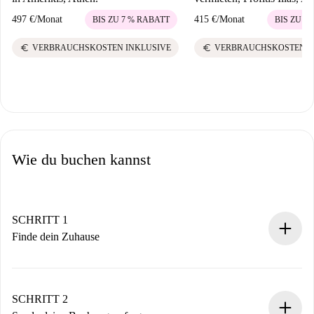
497 €
/
Monat
415 €
/
Monat
BIS ZU 7 % RABATT
BIS ZU 7
euro
euro
VERBRAUCHSKOSTEN INKLUSIVE
VERBRAUCHSKOSTEN I
Wie du buchen kannst
SCHRITT 1
Finde dein Zuhause
100% Online-Buchungsprozess.
Verifizierte Wohnungen und Vermieter.
Du erhältst alle notwendigen Informationen im Voraus.
SCHRITT 2