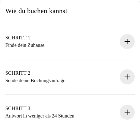
Wie du buchen kannst
SCHRITT 1
Finde dein Zuhause
100% Online-Buchungsprozess.
Verifizierte Wohnungen und Vermieter.
Du erhältst alle notwendigen Informationen im Voraus.
SCHRITT 2
Sende deine Buchungsanfrage
Sende grundlegende Informationen zu deinem Profil und
deiner Zahlungsmethode.
Denk daran, dass wir dich erst belasten, wenn der
SCHRITT 3
Vermieter zustimmt.
Antwort in weniger als 24 Stunden
Der Vermieter hat bis zu 24 Stunden Zeit zu bestätigen.
Sobald die Buchung akzeptiert ist, belasten wir dich und