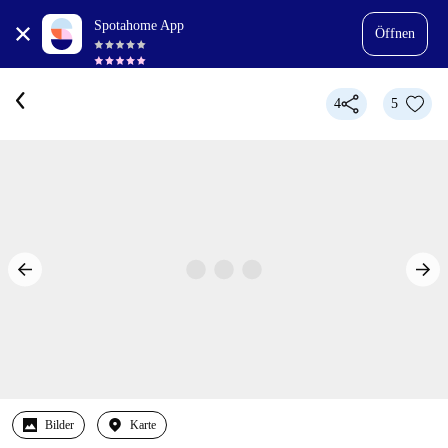
Spotahome App
Öffnen
4
5
Bilder
Karte