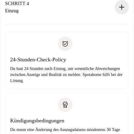
stellen den Kontakt her.
SCHRITT 4
Wenn der Vermieter ablehnen muss, entstehen keine
Einzug
Kosten und wir schlagen Alternativen vor.
Kläre mit dem Vermieter die Ankunftsdetails,
Benötigte Dokumente bei „
Spotahome plus
“-Objekten.
Schlüsselübergabe usw.
Personalausweis oder Reisepass
Spotahome überweist die erste Zahlung nur, wenn du keine
Zahlungsfähigkeitsnachweis
Probleme meldest.
Bankeinzug
24-Stunden-Check-Policy
Du hast 24 Stunden nach Einzug, um wesentliche Abweichungen
zwischen Anzeige und Realität zu melden. Spotahome hilft bei der
Lösung.
Kündigungsbedingungen
Du musst eine Änderung des Auszugsdatums mindestens 30 Tage