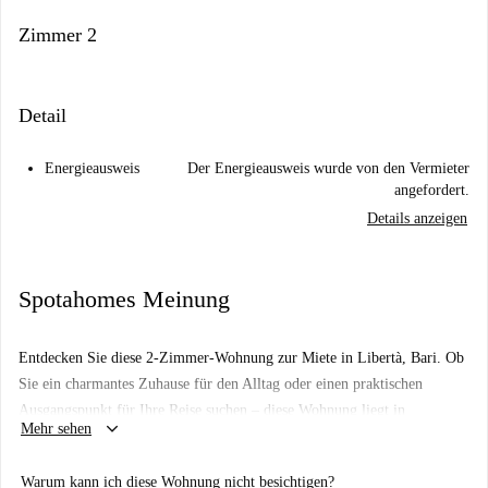
Zimmer 2
Detail
Energieausweis
Der Energieausweis wurde von den Vermieter
angefordert.
Details anzeigen
Spotahomes Meinung
Entdecken Sie diese 2-Zimmer-Wohnung zur Miete in Libertà, Bari. Ob
Sie ein charmantes Zuhause für den Alltag oder einen praktischen
Ausgangspunkt für Ihre Reise suchen – diese Wohnung liegt in
keyboard_arrow_down
Mehr sehen
unmittelbarer Nähe zu allen Annehmlichkeiten.
Eingebettet in das lebhafte Viertel Libertà in Bari, befindet sich diese
Warum kann ich diese Wohnung nicht besichtigen?