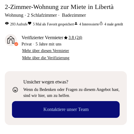
2-Zimmer-Wohnung zur Miete in Libertà
Wohnung
2
Schlafzimmer
Badezimmer
visibility
favorite
person
ios_share
293
Aufrufe
5
Mal als Favorit gespeichert
4
Interessierte
4
male geteilt
star
Verifizierter Vermieter
3.8 (24)
Privat
·
5 Jahre
mit uns
Mehr über diesen Vermieter
Mehr über die Verifizierung
Unsicher wegen etwas?
sentiment_very_satisfied
Wenn du Bedenken oder Fragen zu diesem Angebot hast,
sind wir hier, um zu helfen.
Kontaktiere unser Team