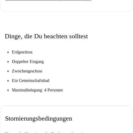
Wohnung in der Nähe von Sehenswürdigkeiten wie dem Decò-Markt,
dem Dino-Markt und beliebten Restaurants wie La Mangiatoia und der
Pasticceria Calabrese. So können Sie das lokale Flair direkt vor Ihrer
Haustür erleben.
Dinge, die Du beachten solltest
Erdgeschoss
Doppelter Eingang
Zwischengeschoss
Ein Gemeinschaftsbad
Maximalbelegung: 4 Personen
Stornierungsbedingungen