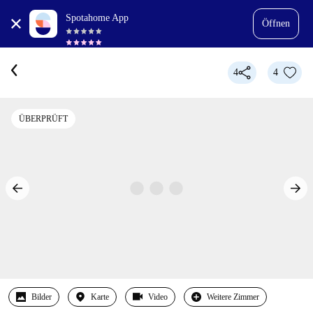
Spotahome App
Öffnen
4
4
ÜBERPRÜFT
Bilder
Karte
Video
Weitere Zimmer