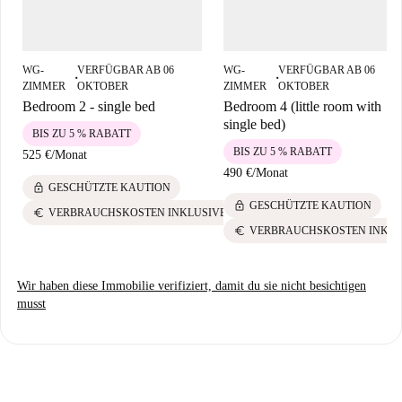
Angebote, die zum Erkunden einladen.
WG-
VERFÜGBAR AB 06
WG-
VERFÜGBAR AB 06
■
■
ZIMMER
OKTOBER
ZIMMER
OKTOBER
Bedroom 2 - single bed
Bedroom 4 (little room with
single bed)
BIS ZU 5 % RABATT
BIS ZU 5 % RABATT
525 €
/
Monat
490 €
/
Monat
lock
GESCHÜTZTE KAUTION
lock
GESCHÜTZTE KAUTION
euro
VERBRAUCHSKOSTEN INKLUSIVE
euro
VERBRAUCHSKOSTEN INKLU
Wir haben diese Immobilie verifiziert, damit du sie nicht besichtigen
musst