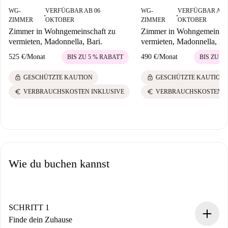
WG-
VERFÜGBAR AB 06
WG-
VERFÜGBAR AB 
■
■
ZIMMER
OKTOBER
ZIMMER
OKTOBER
Zimmer in Wohngemeinschaft zu
Zimmer in Wohngemeinsch
vermieten, Madonnella, Bari.
vermieten, Madonnella, Bar
525 €
/
Monat
490 €
/
Monat
BIS ZU 5 % RABATT
BIS ZU 5
lock
lock
GESCHÜTZTE KAUTION
GESCHÜTZTE KAUTION
euro
euro
VERBRAUCHSKOSTEN INKLUSIVE
VERBRAUCHSKOSTEN I
Wie du buchen kannst
SCHRITT 1
Finde dein Zuhause