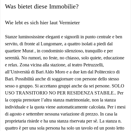
Was bietet diese Immobilie?
Wie lebt es sich hier laut Vermieter
Stanze luminosissime eleganti e signorili in punto centrale e ben
servito, di fronte al Lungomare, a quattro isolati a piedi dal
quartiere Murat , in condominio silenzioso, tranquillo e per
serenità. No rumori, no feste, no chiasso, solo quiete, educazione
e relax. Zona vicina alla stazione, al teatro Petruzzelli,
all’Università di Bari Aldo Moro e a due km dal Politecnico di
Bari. Possibilità anche di soggiornare con persone dello stesso
sesso o gruppo. Si accettano gruppi anche da sei persone. SOLO
USO TRANSITORIO NO PER RESIDENZA STABILE.. Per
la coppia prenotare l’altra stanza matrimoniale, non la stanza
individuale e la quota viene automaticamente calcolata. Per i mesi
di agosto e settembre nessuna variazione di prezzo. In casa la
proprietaria risiede e ha una stanza riservata per sè. La stanza n.
quattro è per una sola persona ha solo un tavolo ed un posto letto