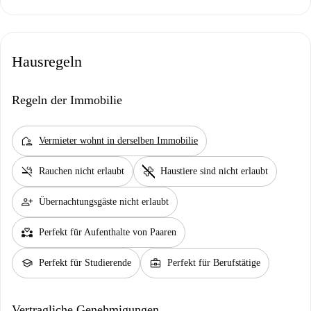
Hausregeln
Regeln der Immobilie
location_away
Vermieter wohnt in derselben Immobilie
smoke_free
pet_supplies
Rauchen nicht erlaubt
Haustiere sind nicht erlaubt
person_add
Übernachtungsgäste nicht erlaubt
partner_heart
Perfekt für Aufenthalte von Paaren
school
business_center
Perfekt für Studierende
Perfekt für Berufstätige
Vertragliche Genehmigungen