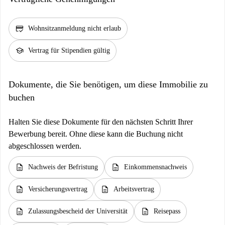
credit_score
Wohnsitzanmeldung nicht erlaub
school
Vertrag für Stipendien gültig
Dokumente, die Sie benötigen, um diese Immobilie zu
buchen
Halten Sie diese Dokumente für den nächsten Schritt Ihrer
Bewerbung bereit. Ohne diese kann die Buchung nicht
abgeschlossen werden.
description
description
Nachweis der Befristung
Einkommensnachweis
description
description
Versicherungsvertrag
Arbeitsvertrag
description
description
Zulassungsbescheid der Universität
Reisepass