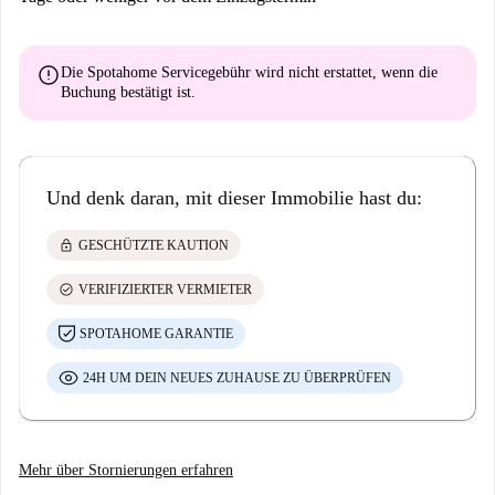
error
Die Spotahome Servicegebühr wird
nicht erstattet
, wenn die
Buchung bestätigt ist.
Und denk daran, mit dieser Immobilie hast du:
lock
GESCHÜTZTE KAUTION
check_circle
VERIFIZIERTER VERMIETER
SPOTAHOME GARANTIE
24H UM DEIN NEUES ZUHAUSE ZU ÜBERPRÜFEN
Mehr über Stornierungen erfahren