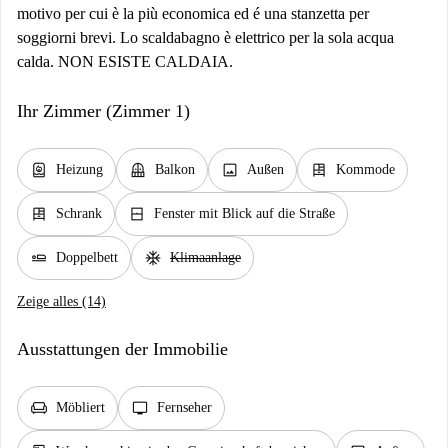
motivo per cui è la più economica ed é una stanzetta per
soggiorni brevi. Lo scaldabagno è elettrico per la sola acqua
calda. NON ESISTE CALDAIA.
Ihr Zimmer (Zimmer 1)
water_heater
balcony
image
dresser
Heizung
Balkon
Außen
Kommode
dresser
window_closed
Schrank
Fenster mit Blick auf die Straße
airline_seat_flat
ac_unit
Doppelbett
Klimaanlage
Zeige alles (14)
Ausstattungen der Immobilie
chair
tv
Möbliert
Fernseher