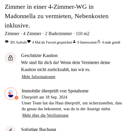
Zimmer in einer 4-Zimmer-WG in
Madonnella zu vermieten, Nebenkosten
inklusive.
Zimmer
4
Zimmer
2
Badezimmer
110
m2
visibility
favorite
person
ios_share
301
Aufrufe
4
Mal als Favorit gespeichert
6
Interessierte
4
male geteilt
Geschützte Kaution
lock
Wir sind für dich da! Wenn dein Vermieter deine
Kaution nicht zurückzahlt, tun wir es.
Mehr Informationen
Immobilie überprüft von Spotahome
Überprüft am
18 Sep. 2024
Unser Team hat das Haus überprüft, um sicherzustellen, dass
du genau das bekommst, was du in der Anzeige siehst.
Mehr über die Verifizierung
Sofortige Buchung