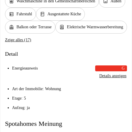
local_laundry_service
image
Waschmaschine in den Gemeinschaftsbereichen
Außen
elevator
kitchen
Fahrstuhl
Ausgestattete Küche
balcony
water_heater
Balkon oder Terrasse
Elektrische Warmwasserbereitung
Zeige alles (17)
Detail
Energieausweis
G
Details anzeigen
Art der Immobilie: Wohnung
Etage: 5
Aufzug: ja
Spotahomes Meinung