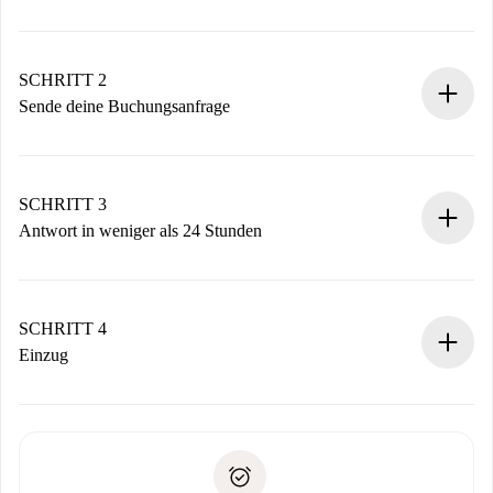
100% Online-Buchungsprozess.
Verifizierte Wohnungen und Vermieter.
Du erhältst alle notwendigen Informationen im Voraus.
SCHRITT 2
Sende deine Buchungsanfrage
Sende grundlegende Informationen zu deinem Profil und
deiner Zahlungsmethode.
Denk daran, dass wir dich erst belasten, wenn der
SCHRITT 3
Vermieter zustimmt.
Antwort in weniger als 24 Stunden
Der Vermieter hat bis zu 24 Stunden Zeit zu bestätigen.
Sobald die Buchung akzeptiert ist, belasten wir dich und
stellen den Kontakt her.
SCHRITT 4
Wenn der Vermieter ablehnen muss, entstehen keine
Einzug
Kosten und wir schlagen Alternativen vor.
Kläre mit dem Vermieter die Ankunftsdetails,
Benötigte Dokumente bei „
Spotahome plus
“-Objekten.
Schlüsselübergabe usw.
Personalausweis oder Reisepass
Spotahome überweist die erste Zahlung nur, wenn du keine
Zahlungsfähigkeitsnachweis
Probleme meldest.
Bankeinzug