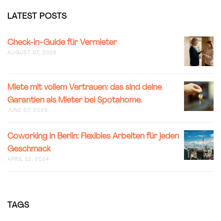
LATEST POSTS
CHECK-
Check-in-Guide für Vermieter
IN-
AUGUST 07, 2026
GUIDE
FÜR
VERMIET
MIETE
Miete mit vollem Vertrauen: das sind deine
MIT
Garantien als Mieter bei Spotahome.
VOLLEM
JUNE 07, 2026
VERTRAU
DAS
SIND
COWORK
Coworking in Berlin: Flexibles Arbeiten für jeden
DEINE
IN
Geschmack
GARANT
BERLIN:
APRIL 12, 2024
ALS
FLEXIBLE
MIETER
ARBEITE
BEI
FÜR
SPOTAH
JEDEN
GESCHM
TAGS