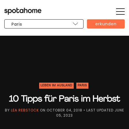
Öff
SPOTAHOME
Sie
erkunden
die
Sei
LEBEN IM AUSLAND
PARIS
10 Tipps für Paris im Herbst
BY
LEA REBSTOCK
ON
OCTOBER 04, 2018
• LAST UPDATED
JUNE
05, 2023