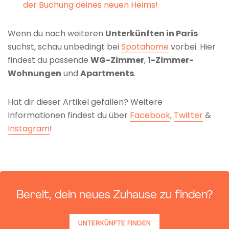
der Buchung deines neuen Heims!
Wenn du nach weiteren
Unterkünften in Paris
suchst, schau unbedingt bei
Spotahome
vorbei. Hier
findest du passende
WG-Zimmer
,
1-Zimmer-
Wohnungen
und
Apartments
.
Hat dir dieser Artikel gefallen? Weitere
Informationen findest du über
Facebook
,
Twitter
&
Instagram
!
Bereit, dein neues Zuhause zu finden?
UNTERKÜNFTE FINDEN