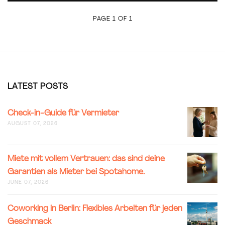
PAGE 1 OF 1
LATEST POSTS
CHECK-
Check-in-Guide für Vermieter
IN-
AUGUST 07, 2026
GUIDE
FÜR
VERMIET
MIETE
Miete mit vollem Vertrauen: das sind deine
MIT
Garantien als Mieter bei Spotahome.
VOLLEM
JUNE 07, 2026
VERTRAU
DAS
SIND
COWORK
Coworking in Berlin: Flexibles Arbeiten für jeden
DEINE
IN
Geschmack
GARANT