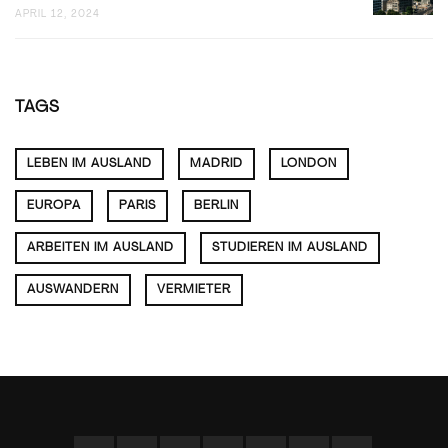
BERLIN:
APRIL 12, 2024
ALS
FLEXIBLE
MIETER
ARBEITE
BEI
FÜR
SPOTAH
JEDEN
GESCHM
TAGS
LEBEN IM AUSLAND
MADRID
LONDON
EUROPA
PARIS
BERLIN
ARBEITEN IM AUSLAND
STUDIEREN IM AUSLAND
AUSWANDERN
VERMIETER