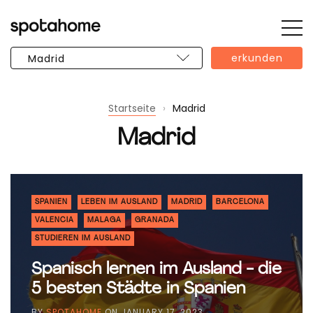
Öff
SPOTAHOME
Sie
erkunden
die
Sei
Startseite
›
Madrid
Madrid
SPANIEN
LEBEN IM AUSLAND
MADRID
BARCELONA
VALENCIA
MALAGA
GRANADA
STUDIEREN IM AUSLAND
Spanisch lernen im Ausland - die
5 besten Städte in Spanien
BY
SPOTAHOME
ON
JANUARY 17, 2023