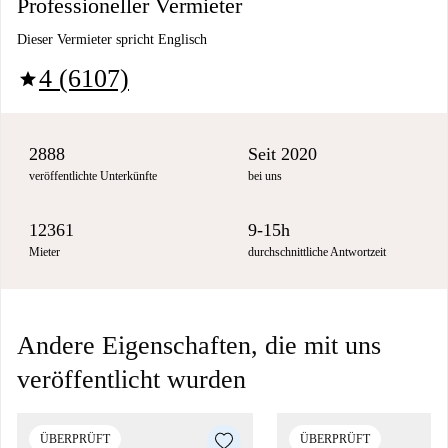
Professioneller Vermieter
Dieser Vermieter spricht Englisch
4 (6107)
star
2888
Seit 2020
veröffentlichte Unterkünfte
bei uns
12361
9-15h
Mieter
durchschnittliche Antwortzeit
Andere Eigenschaften, die mit uns
veröffentlicht wurden
ÜBERPRÜFT
ÜBERPRÜFT