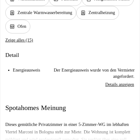
water_heater
water_heater
Zentrale Warmwasserbereitung
Zentralheizung
oven_gen
Ofen
Zeige alles (15)
Detail
Energieausweis
Der Energieausweis wurde von den Vermieter
angefordert.
Details anzeigen
Spotahomes Meinung
Dieses gemütliche Privatzimmer in einer 5-Zimmer-WG im lebhaften
Viertel Marconi in Bologna steht zur Miete. Die Wohnung ist komplett
möbliert und wird professionell verwaltet. Sie verfügt über eine voll