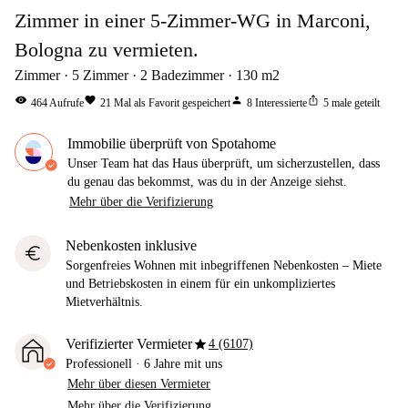
Zimmer in einer 5-Zimmer-WG in Marconi,
Bologna zu vermieten.
Zimmer
5
Zimmer
2
Badezimmer
130
m2
visibility
favorite
person
ios_share
464
Aufrufe
21
Mal als Favorit gespeichert
8
Interessierte
5
male geteilt
Immobilie überprüft von Spotahome
Unser Team hat das Haus überprüft, um sicherzustellen, dass
du genau das bekommst, was du in der Anzeige siehst.
Mehr über die Verifizierung
Nebenkosten inklusive
euro
Sorgenfreies Wohnen mit inbegriffenen Nebenkosten – Miete
und Betriebskosten in einem für ein unkompliziertes
Mietverhältnis.
star
Verifizierter Vermieter
4 (6107)
Professionell
·
6 Jahre
mit uns
Mehr über diesen Vermieter
Mehr über die Verifizierung