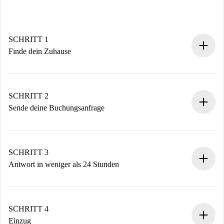
SCHRITT 1
Finde dein Zuhause
100% Online-Buchungsprozess.
Verifizierte Wohnungen und Vermieter.
Du erhältst alle notwendigen Informationen im Voraus.
SCHRITT 2
Sende deine Buchungsanfrage
Sende grundlegende Informationen zu deinem Profil und
deiner Zahlungsmethode.
Denk daran, dass wir dich erst belasten, wenn der
SCHRITT 3
Vermieter zustimmt.
Antwort in weniger als 24 Stunden
Der Vermieter hat bis zu 24 Stunden Zeit zu bestätigen.
Sobald die Buchung akzeptiert ist, belasten wir dich und
stellen den Kontakt her.
SCHRITT 4
Wenn der Vermieter ablehnen muss, entstehen keine
Einzug