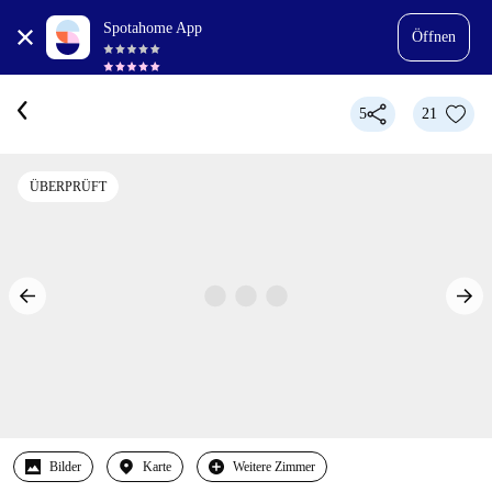
Spotahome App
Öffnen
5
21
ÜBERPRÜFT
Bilder
Karte
Weitere Zimmer