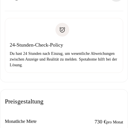
Kosten und wir schlagen Alternativen vor.
Kläre mit dem Vermieter die Ankunftsdetails,
Benötigte Dokumente bei „
Spotahome plus
“-Objekten.
Schlüsselübergabe usw.
Personalausweis oder Reisepass
Spotahome überweist die erste Zahlung nur, wenn du keine
Zahlungsfähigkeitsnachweis
Probleme meldest.
Bankeinzug
24-Stunden-Check-Policy
Du hast 24 Stunden nach Einzug, um wesentliche Abweichungen
zwischen Anzeige und Realität zu melden. Spotahome hilft bei der
Lösung.
Preisgestaltung
Monatliche Miete
730 €
pro Monat