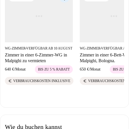
WG-ZIMMER
VERFÜGBAR AB 10 AUGUST
WG-ZIMMER
VERFÜGBAR AB 
■
■
Zimmer in einer 6-Zimmer-WG in
Zimmer in einer 6-Bett-W
Malpighi zu vermieten
Malpighi, Bologna.
640 €
/
Monat
650 €
/
Monat
BIS ZU 5 % RABATT
BIS ZU 5
euro
euro
VERBRAUCHSKOSTEN INKLUSIVE
VERBRAUCHSKOSTEN I
Wie du buchen kannst