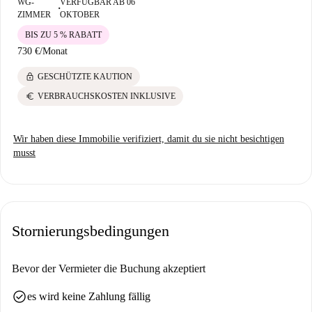
WG-
VERFÜGBAR AB 06
■
ZIMMER
OKTOBER
BIS ZU 5 % RABATT
730 €
/
Monat
lock
GESCHÜTZTE KAUTION
euro
VERBRAUCHSKOSTEN INKLUSIVE
Wir haben diese Immobilie verifiziert, damit du sie nicht besichtigen
musst
Stornierungsbedingungen
Bevor der Vermieter die Buchung akzeptiert
check_circle
es wird keine Zahlung fällig