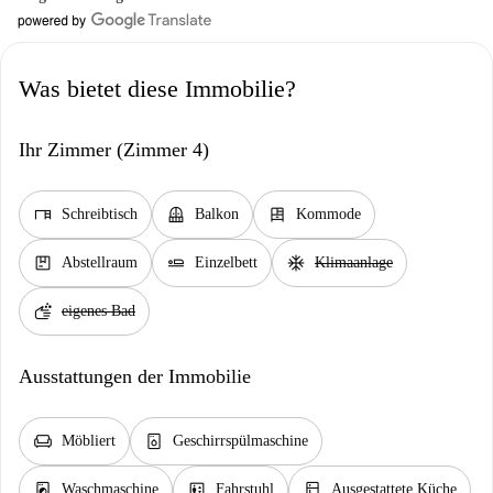
Was bietet diese Immobilie?
Ihr Zimmer (Zimmer 4)
desk
balcony
dresser
Schreibtisch
Balkon
Kommode
package
airline_seat_flat
ac_unit
Abstellraum
Einzelbett
Klimaanlage
soap
eigenes Bad
Ausstattungen der Immobilie
chair
dishwasher_gen
Möbliert
Geschirrspülmaschine
local_laundry_service
elevator
kitchen
Waschmaschine
Fahrstuhl
Ausgestattete Küche