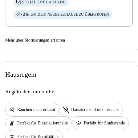
SPOTAHOME GARANTIE
24H UM DEIN NEUES ZUHAUSE ZU ÜBERPRÜFEN
Mehr über Stornierungen erfahren
Hausregeln
Regeln der Immobilie
smoke_free
pet_supplies
Rauchen nicht erlaubt
Haustiere sind nicht erlaubt
hail
school
Perfekt für Einzelaufenthalte
Perfekt für Studierende
business_center
Perfekt für Berufstätige