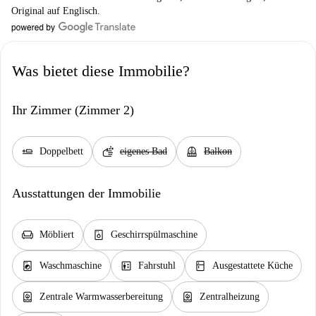
Original auf Englisch.
Was bietet diese Immobilie?
Ihr Zimmer (Zimmer 2)
airline_seat_flat
soap
balcony
Doppelbett
eigenes Bad
Balkon
Ausstattungen der Immobilie
chair
dishwasher_gen
Möbliert
Geschirrspülmaschine
local_laundry_service
elevator
kitchen
Waschmaschine
Fahrstuhl
Ausgestattete Küche
water_heater
water_heater
Zentrale Warmwasserbereitung
Zentralheizung