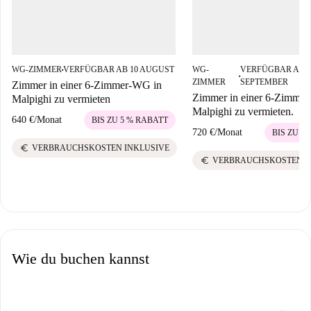
WG-ZIMMER
VERFÜGBAR AB 10 AUGUST
WG-
VERFÜGBAR AB 0
■
■
ZIMMER
SEPTEMBER
Zimmer in einer 6-Zimmer-WG in
Zimmer in einer 6-Zimme
Malpighi zu vermieten
Malpighi zu vermieten.
640 €
/
Monat
BIS ZU 5 % RABATT
720 €
/
Monat
BIS ZU 5
euro
VERBRAUCHSKOSTEN INKLUSIVE
euro
VERBRAUCHSKOSTEN I
Wie du buchen kannst