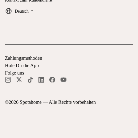
Kontakt zum Kundendienst
keyboard_arrow_down
Deutsch
Zahlungsmethoden
Hole Dir die App
Folge uns
©
2026
Spotahome —
Alle Rechte vorbehalten