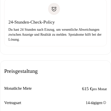
Spotahome überweist die erste Zahlung nur, wenn du keine
Zahlungsfähigkeitsnachweis
Probleme meldest.
Bankeinzug
24-Stunden-Check-Policy
Du hast 24 Stunden nach Einzug, um wesentliche Abweichungen
zwischen Anzeige und Realität zu melden. Spotahome hilft bei der
Lösung.
Preisgestaltung
Monatliche Miete
615 €
pro Monat
info
Vertragsart
14-tägigen