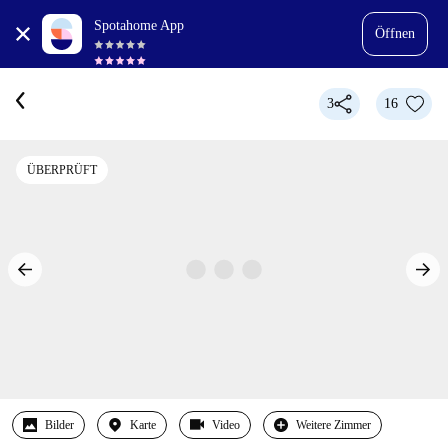
Spotahome App
Öffnen
3
16
ÜBERPRÜFT
Bilder
Karte
Video
Weitere Zimmer