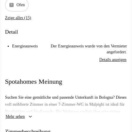
oven_gen
Ofen
Zeige alles (15)
Detail
Energieausweis
Der Energieausweis wurde von den Vermieter
angefordert.
Details anzeigen
Spotahomes Meinung
Suchen Sie eine gemütliche und passende Unterkunft in Bologna? Dieses
voll möblierte Zimmer in einer 7-Zimmer-WG in Malpighi ist ideal für
Berufstätige und Studierende. Die Wohnung verfügt über eine eigene
keyboard_arrow_down
Mehr sehen
Waschmaschine, einen Geschirrspüler und einen Backofen.
Zentralheizung und Wasser sind in der Miete enthalten. Ein Aufzug sorgt
Zimmerbeschreibung