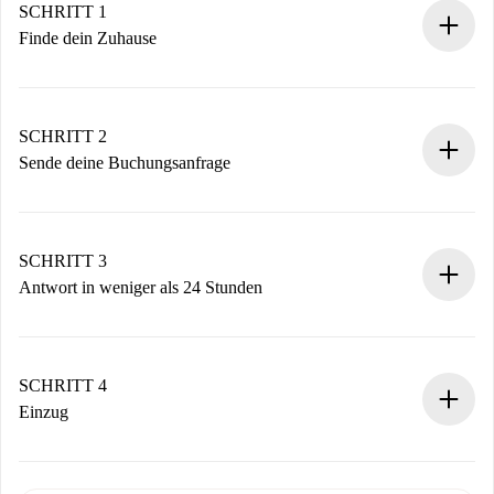
SCHRITT 1
Finde dein Zuhause
100% Online-Buchungsprozess.
Verifizierte Wohnungen und Vermieter.
Du erhältst alle notwendigen Informationen im Voraus.
SCHRITT 2
Sende deine Buchungsanfrage
Sende grundlegende Informationen zu deinem Profil und
deiner Zahlungsmethode.
Denk daran, dass wir dich erst belasten, wenn der
SCHRITT 3
Vermieter zustimmt.
Antwort in weniger als 24 Stunden
Der Vermieter hat bis zu 24 Stunden Zeit zu bestätigen.
Sobald die Buchung akzeptiert ist, belasten wir dich und
stellen den Kontakt her.
SCHRITT 4
Wenn der Vermieter ablehnen muss, entstehen keine
Einzug
Kosten und wir schlagen Alternativen vor.
Kläre mit dem Vermieter die Ankunftsdetails,
Benötigte Dokumente bei „
Spotahome plus
“-Objekten.
Schlüsselübergabe usw.
Personalausweis oder Reisepass