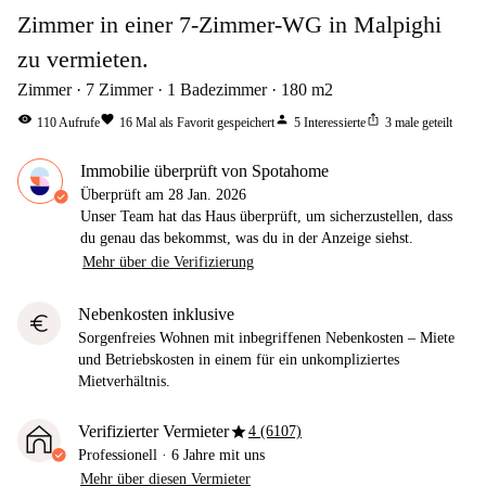
Zimmer in einer 7-Zimmer-WG in Malpighi
zu vermieten.
Zimmer
7
Zimmer
1
Badezimmer
180
m2
visibility
favorite
person
ios_share
110
Aufrufe
16
Mal als Favorit gespeichert
5
Interessierte
3
male geteilt
Immobilie überprüft von Spotahome
Überprüft am
28 Jan. 2026
Unser Team hat das Haus überprüft, um sicherzustellen, dass
du genau das bekommst, was du in der Anzeige siehst.
Mehr über die Verifizierung
Nebenkosten inklusive
euro
Sorgenfreies Wohnen mit inbegriffenen Nebenkosten – Miete
und Betriebskosten in einem für ein unkompliziertes
Mietverhältnis.
star
Verifizierter Vermieter
4 (6107)
Professionell
·
6 Jahre
mit uns
Mehr über diesen Vermieter