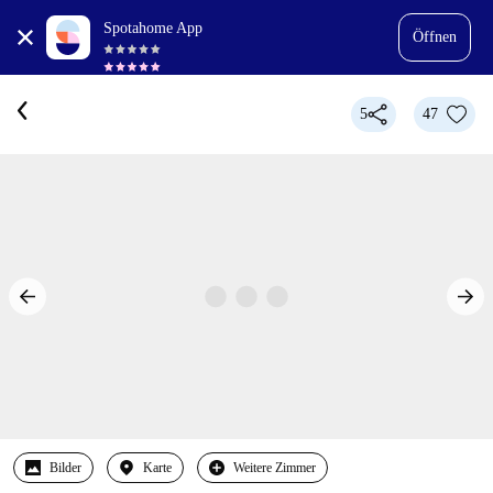
Spotahome App
Öffnen
5
47
Bilder
Karte
Weitere Zimmer