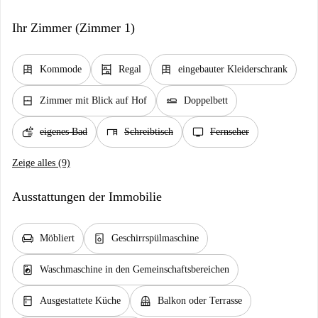
Ihr Zimmer (Zimmer 1)
dresser
shelves
dresser
Kommode
Regal
eingebauter Kleiderschrank
window_closed
airline_seat_flat
Zimmer mit Blick auf Hof
Doppelbett
soap
desk
tv
eigenes Bad
Schreibtisch
Fernseher
Zeige alles (9)
Ausstattungen der Immobilie
chair
dishwasher_gen
Möbliert
Geschirrspülmaschine
local_laundry_service
Waschmaschine in den Gemeinschaftsbereichen
kitchen
balcony
Ausgestattete Küche
Balkon oder Terrasse