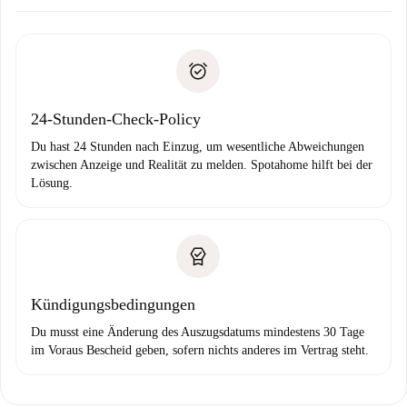
Kläre mit dem Vermieter die Ankunftsdetails,
Benötigte Dokumente bei „
Spotahome plus
“-Objekten.
Schlüsselübergabe usw.
Personalausweis oder Reisepass
Spotahome überweist die erste Zahlung nur, wenn du keine
Zahlungsfähigkeitsnachweis
Probleme meldest.
Bankeinzug
24-Stunden-Check-Policy
Du hast 24 Stunden nach Einzug, um wesentliche Abweichungen
zwischen Anzeige und Realität zu melden. Spotahome hilft bei der
Lösung.
Kündigungsbedingungen
Du musst eine Änderung des Auszugsdatums mindestens 30 Tage
im Voraus Bescheid geben, sofern nichts anderes im Vertrag steht.