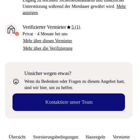
Zugang zu höchsten Sicherheitsstandards und zusätzlicher
Unterstützung während der Mietdauer gewährt wird.
Mehr
anzeigen
star
Verifizierter Vermieter
5 (1)
Privat
·
4 Monate
bei uns
Mehr über diesen Vermieter
Mehr über die Verifizierung
Unsicher wegen etwas?
sentiment_very_satisfied
Wenn du Bedenken oder Fragen zu diesem Angebot hast,
sind wir hier, um zu helfen.
Kontaktiere unser Team
Übersicht
Stornierungsbedingungen
Hausregeln
Vermieter
W