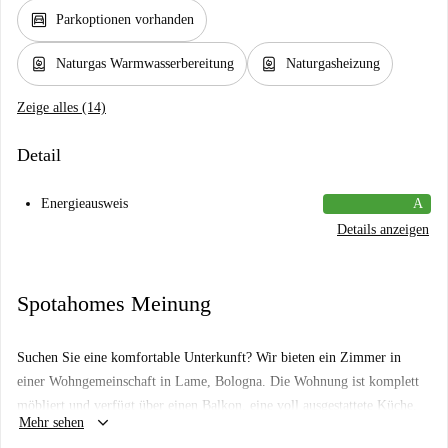
garage
Parkoptionen vorhanden
water_heater
water_heater
Naturgas Warmwasserbereitung
Naturgasheizung
Zeige alles (14)
Detail
Energieausweis
A
Details anzeigen
Spotahomes Meinung
Suchen Sie eine komfortable Unterkunft? Wir bieten ein Zimmer in
einer Wohngemeinschaft in Lame, Bologna. Die Wohnung ist komplett
möbliert und verfügt über einen Balkon, eine voll ausgestattete Küche,
keyboard_arrow_down
Mehr sehen
eine Waschmaschine, einen Geschirrspüler und einen Backofen.