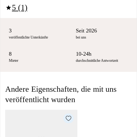
5 (1)
star
3
Seit 2026
veröffentlichte Unterkünfte
bei uns
8
10-24h
Mieter
durchschnittliche Antwortzeit
Andere Eigenschaften, die mit uns
veröffentlicht wurden