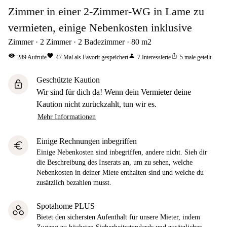
Zimmer in einer 2-Zimmer-WG in Lame zu
vermieten, einige Nebenkosten inklusive
Zimmer
2
Zimmer
2
Badezimmer
80
m2
visibility
favorite
person
ios_share
289
Aufrufe
47
Mal als Favorit gespeichert
7
Interessierte
5
male geteilt
Geschützte Kaution
lock
Wir sind für dich da! Wenn dein Vermieter deine
Kaution nicht zurückzahlt, tun wir es.
Mehr Informationen
Einige Rechnungen inbegriffen
euro
Einige Nebenkosten sind inbegriffen, andere nicht. Sieh dir
die Beschreibung des Inserats an, um zu sehen, welche
Nebenkosten in deiner Miete enthalten sind und welche du
zusätzlich bezahlen musst.
Spotahome PLUS
Bietet den sichersten Aufenthalt für unsere Mieter, indem