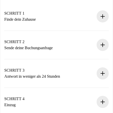
SCHRITT 1
Finde dein Zuhause
100% Online-Buchungsprozess.
Verifizierte Wohnungen und Vermieter.
Du erhältst alle notwendigen Informationen im Voraus.
SCHRITT 2
Sende deine Buchungsanfrage
Sende grundlegende Informationen zu deinem Profil und
deiner Zahlungsmethode.
Denk daran, dass wir dich erst belasten, wenn der
SCHRITT 3
Vermieter zustimmt.
Antwort in weniger als 24 Stunden
Der Vermieter hat bis zu 24 Stunden Zeit zu bestätigen.
Sobald die Buchung akzeptiert ist, belasten wir dich und
stellen den Kontakt her.
SCHRITT 4
Wenn der Vermieter ablehnen muss, entstehen keine
Einzug
Kosten und wir schlagen Alternativen vor.