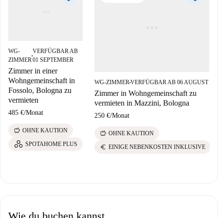
WG-
VERFÜGBAR AB
■
ZIMMER
01 SEPTEMBER
Zimmer in einer
Wohngemeinschaft in
WG-ZIMMER
VERFÜGBAR AB 06 AUGUST
■
Fossolo, Bologna zu
Zimmer in Wohngemeinschaft zu
vermieten
vermieten in Mazzini, Bologna
485 €
/
Monat
250 €
/
Monat
savings
OHNE KAUTION
savings
OHNE KAUTION
SPOTAHOME PLUS
euro
EINIGE NEBENKOSTEN INKLUSIVE
Wie du buchen kannst