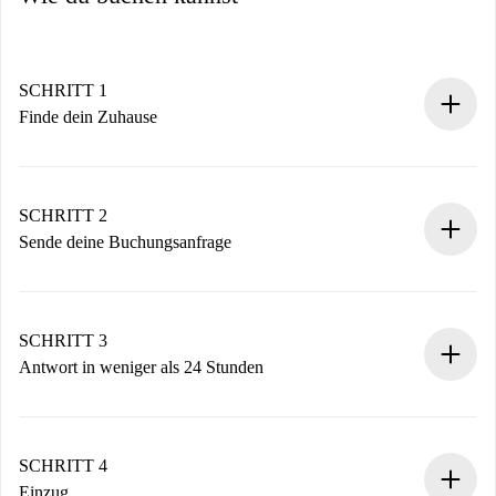
SCHRITT 1
Finde dein Zuhause
100% Online-Buchungsprozess.
Verifizierte Wohnungen und Vermieter.
Du erhältst alle notwendigen Informationen im Voraus.
SCHRITT 2
Sende deine Buchungsanfrage
Sende grundlegende Informationen zu deinem Profil und
deiner Zahlungsmethode.
Denk daran, dass wir dich erst belasten, wenn der
SCHRITT 3
Vermieter zustimmt.
Antwort in weniger als 24 Stunden
Der Vermieter hat bis zu 24 Stunden Zeit zu bestätigen.
Sobald die Buchung akzeptiert ist, belasten wir dich und
stellen den Kontakt her.
SCHRITT 4
Wenn der Vermieter ablehnen muss, entstehen keine
Einzug