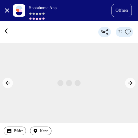
Spotahome App
Öffnen
5
22
Bilder
Karte