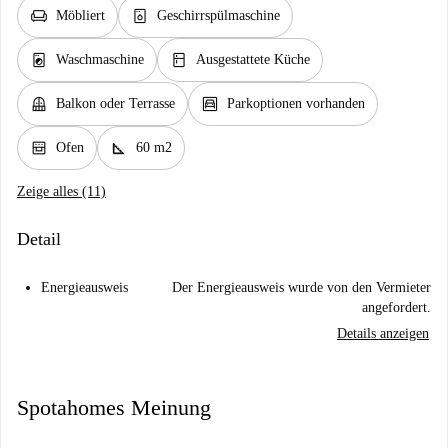
chair
dishwasher_gen
Möbliert
Geschirrspülmaschine
local_laundry_service
kitchen
Waschmaschine
Ausgestattete Küche
balcony
garage
Balkon oder Terrasse
Parkoptionen vorhanden
oven_gen
square_foot
Ofen
60 m2
Zeige alles (11)
Detail
Energieausweis
Der Energieausweis wurde von den Vermieter
angefordert.
Details anzeigen
Spotahomes Meinung