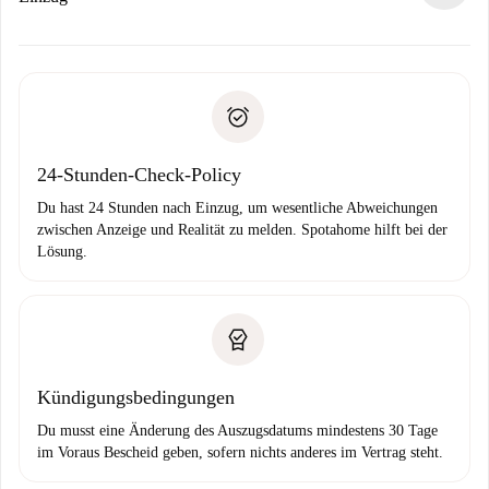
Kosten und wir schlagen Alternativen vor.
Kläre mit dem Vermieter die Ankunftsdetails,
Benötigte Dokumente bei „
Spotahome plus
“-Objekten.
Schlüsselübergabe usw.
Personalausweis oder Reisepass
Spotahome überweist die erste Zahlung nur, wenn du keine
Zahlungsfähigkeitsnachweis
Probleme meldest.
Bankeinzug
24-Stunden-Check-Policy
Du hast 24 Stunden nach Einzug, um wesentliche Abweichungen
zwischen Anzeige und Realität zu melden. Spotahome hilft bei der
Lösung.
Kündigungsbedingungen
Du musst eine Änderung des Auszugsdatums mindestens 30 Tage
im Voraus Bescheid geben, sofern nichts anderes im Vertrag steht.