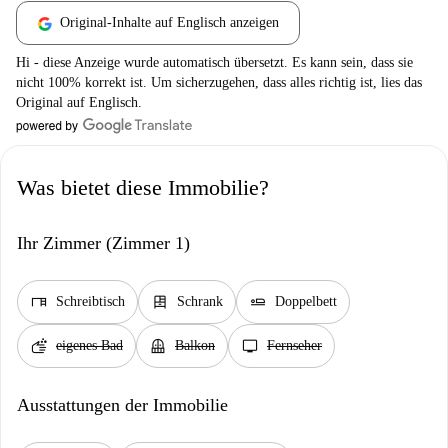
Original-Inhalte auf Englisch anzeigen
Hi - diese Anzeige wurde automatisch übersetzt. Es kann sein, dass sie
nicht 100% korrekt ist. Um sicherzugehen, dass alles richtig ist, lies das
Original auf Englisch.
Was bietet diese Immobilie?
Ihr Zimmer (Zimmer 1)
desk
dresser
airline_seat_flat
Schreibtisch
Schrank
Doppelbett
soap
balcony
tv
eigenes Bad
Balkon
Fernseher
Ausstattungen der Immobilie