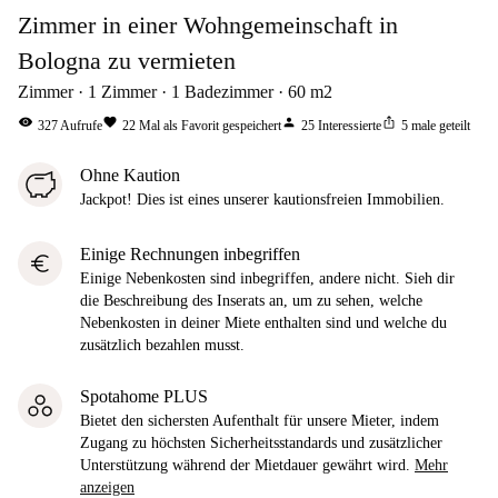
Zimmer in einer Wohngemeinschaft in
Bologna zu vermieten
Zimmer
1
Zimmer
1
Badezimmer
60
m2
visibility
favorite
person
ios_share
327
Aufrufe
22
Mal als Favorit gespeichert
25
Interessierte
5
male geteilt
Ohne Kaution
Jackpot! Dies ist eines unserer kautionsfreien Immobilien.
Einige Rechnungen inbegriffen
euro
Einige Nebenkosten sind inbegriffen, andere nicht. Sieh dir
die Beschreibung des Inserats an, um zu sehen, welche
Nebenkosten in deiner Miete enthalten sind und welche du
zusätzlich bezahlen musst.
Spotahome PLUS
Bietet den sichersten Aufenthalt für unsere Mieter, indem
Zugang zu höchsten Sicherheitsstandards und zusätzlicher
Unterstützung während der Mietdauer gewährt wird.
Mehr
anzeigen