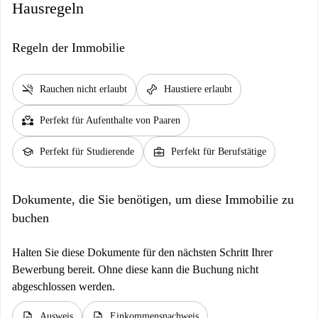
Hausregeln
Regeln der Immobilie
smoke_free
pet_supplies
Rauchen nicht erlaubt
Haustiere erlaubt
partner_heart
Perfekt für Aufenthalte von Paaren
school
business_center
Perfekt für Studierende
Perfekt für Berufstätige
Dokumente, die Sie benötigen, um diese Immobilie zu
buchen
Halten Sie diese Dokumente für den nächsten Schritt Ihrer
Bewerbung bereit. Ohne diese kann die Buchung nicht
abgeschlossen werden.
description
description
Ausweis
Einkommensnachweis