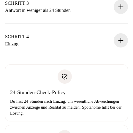
Denk daran, dass wir dich erst belasten, wenn der
SCHRITT 3
Vermieter zustimmt.
Antwort in weniger als 24 Stunden
Der Vermieter hat bis zu 24 Stunden Zeit zu bestätigen.
Sobald die Buchung akzeptiert ist, belasten wir dich und
stellen den Kontakt her.
SCHRITT 4
Wenn der Vermieter ablehnen muss, entstehen keine
Einzug
Kosten und wir schlagen Alternativen vor.
Kläre mit dem Vermieter die Ankunftsdetails,
Benötigte Dokumente bei „
Spotahome plus
“-Objekten.
Schlüsselübergabe usw.
Personalausweis oder Reisepass
Spotahome überweist die erste Zahlung nur, wenn du keine
Zahlungsfähigkeitsnachweis
Probleme meldest.
Bankeinzug
24-Stunden-Check-Policy
Du hast 24 Stunden nach Einzug, um wesentliche Abweichungen
zwischen Anzeige und Realität zu melden. Spotahome hilft bei der
Lösung.