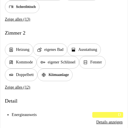
desk
Schreibtisch
Zeige alles (13)
Zimmer 2
water_heater
soap
window_open
Heizung
eigenes Bad
Ausstattung
dresser
key
window_closed
Kommode
eigener Schlüssel
Fenster
airline_seat_flat
ac_unit
Doppelbett
Klimaanlage
Zeige alles (12)
Detail
Energieausweis
D
Details anzeigen