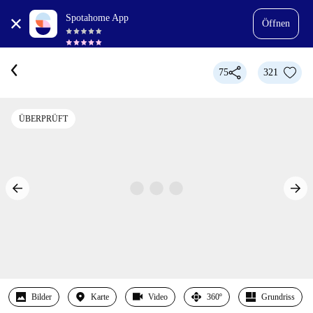
Spotahome App
Öffnen
75
321
ÜBERPRÜFT
Bilder
Karte
Video
360º
Grundriss