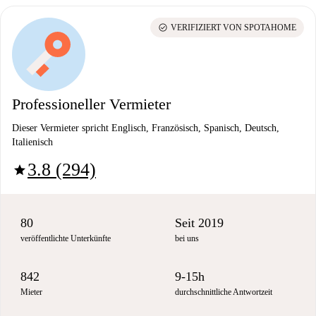
check_circle
VERIFIZIERT VON SPOTAHOME
Professioneller Vermieter
Dieser Vermieter spricht Englisch, Französisch, Spanisch, Deutsch,
Italienisch
3.8 (294)
star
80
Seit 2019
veröffentlichte Unterkünfte
bei uns
842
9-15h
Mieter
durchschnittliche Antwortzeit