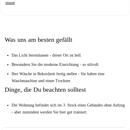
Suchen Sie einen schönen Ort mit viel Sonne?
musst
Schau nicht mehr. Du bist zuhause.
Ja wirklich? Erzähl mir mehr...
Sie haben alles, was Sie in dieser charmanten Wohnung brauchen. Mit
viel Tageslicht, 2 kompletten Badezimmern und stilvollen Möbeln im
Was uns am besten gefällt
gesamten Gebäude hat diese Wohnung viel zu bieten.
Wir sind der Meinung, dass dies ein großartiges Zuhause für eine
Das Licht hereinlassen - dieser Ort ist hell.
stadtliebende Familie ist, oder für ein paar Fachleute, die einen schönen
Bewundern Sie die moderne Einrichtung - so stilvoll.
Ort teilen möchten.
Ihre Wäsche in Rekordzeit fertig stellen - Sie haben eine
Ihre 3 wichtigsten Gründe, um hier zu leben:
Waschmaschine und einen Trockner.
Lassen Sie das Licht herein - dieser Ort ist hell.
Dinge, die Du beachten solltest
Bewundern Sie die moderne Einrichtung - so stilvoll.
Beenden Sie Ihre Wäsche in Rekordzeit - Sie haben eine
Die Wohnung befindet sich im 3. Stock eines Gebäudes ohne Aufzug
Waschmaschine und einen Trockner.
- aber zumindest werden Sie hier gut trainiert.
Aber du musst das wissen ...
Die Wohnung befindet sich im 3. Stock eines Gebäudes ohne Aufzug -