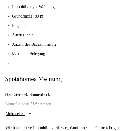
Immobilientyp: Wohnung
Grundfläche: 80 m²
Etage: 3
Aufzug: nein
Anzahl der Badezimmer: 2
Maximale Belegung: 2
Spotahomes Meinung
Der Etterbeek-Sonnenfleck
Wenn Sie nach Licht suchen
keyboard_arrow_down
Wird es mir hier gefallen?
Mehr sehen
Könnte sein.
Wir haben diese Immobilie verifiziert, damit du sie nicht besichtigen