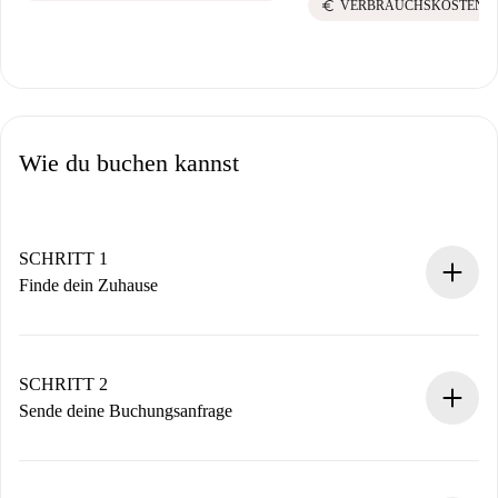
euro
VERBRAUCHSKOSTEN I
Wie du buchen kannst
SCHRITT 1
Finde dein Zuhause
100% Online-Buchungsprozess.
Verifizierte Wohnungen und Vermieter.
Du erhältst alle notwendigen Informationen im Voraus.
SCHRITT 2
Sende deine Buchungsanfrage
Sende grundlegende Informationen zu deinem Profil und
deiner Zahlungsmethode.