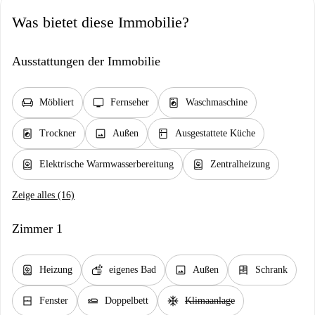
Was bietet diese Immobilie?
Ausstattungen der Immobilie
chair
tv
local_laundry_service
Möbliert
Fernseher
Waschmaschine
local_laundry_service
image
kitchen
Trockner
Außen
Ausgestattete Küche
water_heater
water_heater
Elektrische Warmwasserbereitung
Zentralheizung
Zeige alles (16)
Zimmer 1
water_heater
soap
image
dresser
Heizung
eigenes Bad
Außen
Schrank
window_closed
airline_seat_flat
ac_unit
Fenster
Doppelbett
Klimaanlage