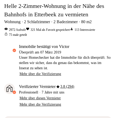
Helle 2-Zimmer-Wohnung in der Nähe des
Bahnhofs in Etterbeek zu vermieten
Wohnung
2
Schlafzimmer
2
Badezimmer
80
m2
visibility
favorite
person
2972
Aufrufe
321
Mal als Favorit gespeichert
113
Interessierte
ios_share
75
male geteilt
Immobilie bestätigt von Victor
Überprüft am
07 März 2019
Unser Homechecker hat die Immobilie für dich überprüft. So
stellen wir sicher, dass du genau das bekommst, was im
Inserat zu sehen ist.
Mehr über die Verifizierung
star
Verifizierter Vermieter
3.8 (294)
Professionell
·
7 Jahre
mit uns
Mehr über diesen Vermieter
Mehr über die Verifizierung