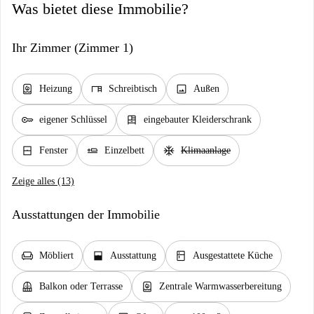
Was bietet diese Immobilie?
Ihr Zimmer (Zimmer 1)
water_heater
desk
image
Heizung
Schreibtisch
Außen
key
dresser
eigener Schlüssel
eingebauter Kleiderschrank
window_closed
airline_seat_flat
ac_unit
Fenster
Einzelbett
Klimaanlage
Zeige alles (13)
Ausstattungen der Immobilie
chair
window_open
kitchen
Möbliert
Ausstattung
Ausgestattete Küche
balcony
water_heater
Balkon oder Terrasse
Zentrale Warmwasserbereitung