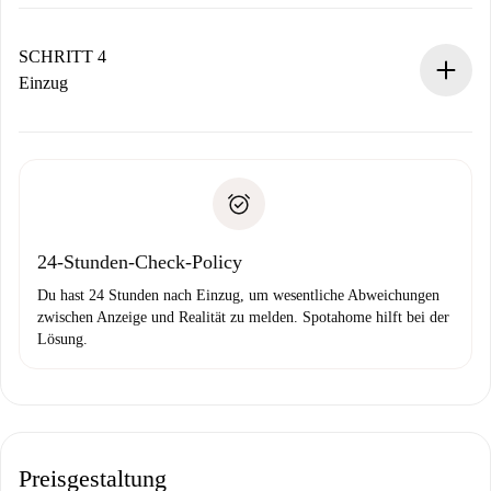
Der Vermieter hat bis zu 24 Stunden Zeit zu bestätigen.
Sobald die Buchung akzeptiert ist, belasten wir dich und
stellen den Kontakt her.
SCHRITT 4
Wenn der Vermieter ablehnen muss, entstehen keine
Einzug
Kosten und wir schlagen Alternativen vor.
Kläre mit dem Vermieter die Ankunftsdetails,
Benötigte Dokumente bei „
Spotahome plus
“-Objekten.
Schlüsselübergabe usw.
Personalausweis oder Reisepass
Spotahome überweist die erste Zahlung nur, wenn du keine
Zahlungsfähigkeitsnachweis
Probleme meldest.
Bankeinzug
24-Stunden-Check-Policy
Du hast 24 Stunden nach Einzug, um wesentliche Abweichungen
zwischen Anzeige und Realität zu melden. Spotahome hilft bei der
Lösung.
Preisgestaltung