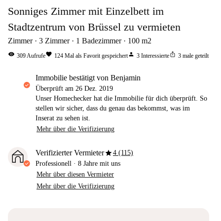
Sonniges Zimmer mit Einzelbett im
Stadtzentrum von Brüssel zu vermieten
Zimmer
3
Zimmer
1
Badezimmer
100
m2
visibility
favorite
person
ios_share
309
Aufrufe
124
Mal als Favorit gespeichert
3
Interessierte
3
male geteilt
Immobilie bestätigt von Benjamin
Überprüft am
26 Dez. 2019
Unser Homechecker hat die Immobilie für dich überprüft. So
stellen wir sicher, dass du genau das bekommst, was im
Inserat zu sehen ist.
Mehr über die Verifizierung
star
Verifizierter Vermieter
4 (115)
Professionell
·
8 Jahre
mit uns
Mehr über diesen Vermieter
Mehr über die Verifizierung