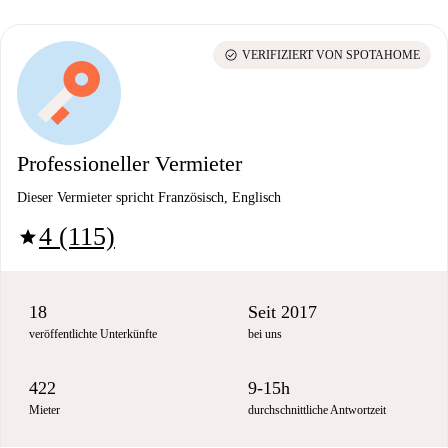
check_circle
VERIFIZIERT VON SPOTAHOME
Professioneller Vermieter
Dieser Vermieter spricht Französisch, Englisch
4 (115)
star
18
Seit 2017
veröffentlichte Unterkünfte
bei uns
422
9-15h
Mieter
durchschnittliche Antwortzeit