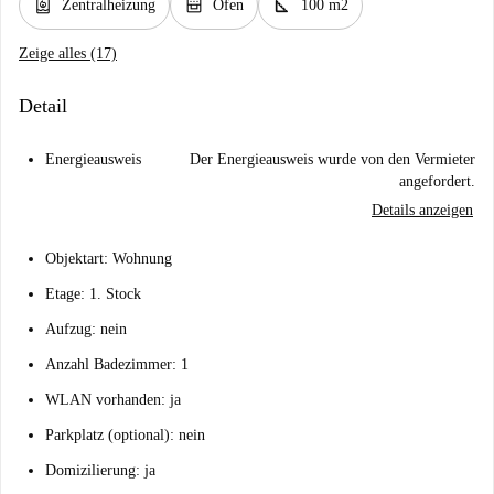
water_heater
oven_gen
square_foot
Zentralheizung
Ofen
100 m2
Zeige alles (17)
Detail
Energieausweis
Der Energieausweis wurde von den Vermieter
angefordert.
Details anzeigen
Objektart: Wohnung
Etage: 1. Stock
Aufzug: nein
Anzahl Badezimmer: 1
WLAN vorhanden: ja
Parkplatz (optional): nein
Domizilierung: ja