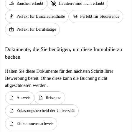
smoking_rooms
pet_supplies
Rauchen erlaubt
Haustiere sind nicht erlaubt
hail
school
Perfekt für Einzelaufenthalte
Perfekt für Studierende
business_center
Perfekt für Berufstätige
Dokumente, die Sie benötigen, um diese Immobilie zu
buchen
Halten Sie diese Dokumente für den nächsten Schritt Ihrer
Bewerbung bereit. Ohne diese kann die Buchung nicht
abgeschlossen werden.
description
description
Ausweis
Reisepass
description
Zulassungsbescheid der Universität
description
Einkommensnachweis