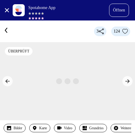
Spotahome App
Öffnen
3
124
ÜBERPRÜFT
Bilder
Karte
Video
Grundriss
Weitere 