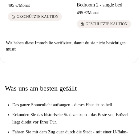
Bedroom 2 - single bed
495 €
/
Monat
495 €
/
Monat
lock
GESCHÜTZTE KAUTION
lock
GESCHÜTZTE KAUTION
Wir haben diese Immobilie verifiziert, damit du sie nicht besichtigen
musst
Was uns am besten gefällt
Das ganze Sonnenlicht aufsaugen - dieses Haus ist so hell.
Erkunden Sie das historische Stadtzentrum - das Beste von Brüssel
liegt direkt vor Ihrer Tür.
Fahren Sie mit dem Zug quer durch die Stadt - mit einer U-Bahn-