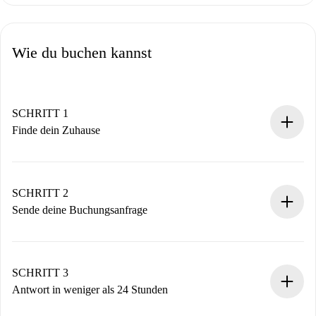
Wie du buchen kannst
SCHRITT 1
Finde dein Zuhause
100% Online-Buchungsprozess.
Verifizierte Wohnungen und Vermieter.
Du erhältst alle notwendigen Informationen im Voraus.
SCHRITT 2
Sende deine Buchungsanfrage
Sende grundlegende Informationen zu deinem Profil und
deiner Zahlungsmethode.
Denk daran, dass wir dich erst belasten, wenn der
SCHRITT 3
Vermieter zustimmt.
Antwort in weniger als 24 Stunden