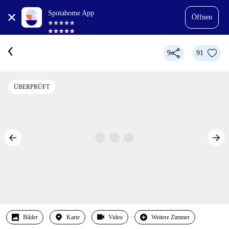
Spotahome App
Öffnen
9
91
ÜBERPRÜFT
Bilder
Karte
Video
Weitere Zimmer