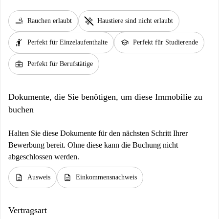
smoking_rooms
pet_supplies
Rauchen erlaubt
Haustiere sind nicht erlaubt
hail
school
Perfekt für Einzelaufenthalte
Perfekt für Studierende
business_center
Perfekt für Berufstätige
Dokumente, die Sie benötigen, um diese Immobilie zu
buchen
Halten Sie diese Dokumente für den nächsten Schritt Ihrer
Bewerbung bereit. Ohne diese kann die Buchung nicht
abgeschlossen werden.
description
description
Ausweis
Einkommensnachweis
Vertragsart