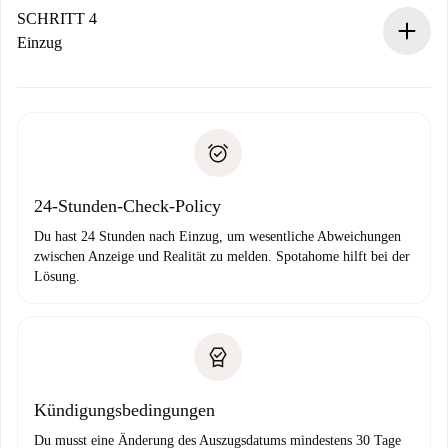
stellen den Kontakt her.
SCHRITT 4
Wenn der Vermieter ablehnen muss, entstehen keine
Einzug
Kosten und wir schlagen Alternativen vor.
Kläre mit dem Vermieter die Ankunftsdetails,
Benötigte Dokumente bei „
Spotahome plus
“-Objekten.
Schlüsselübergabe usw.
Personalausweis oder Reisepass
Spotahome überweist die erste Zahlung nur, wenn du keine
Zahlungsfähigkeitsnachweis
Probleme meldest.
Bankeinzug
24-Stunden-Check-Policy
Du hast 24 Stunden nach Einzug, um wesentliche Abweichungen
zwischen Anzeige und Realität zu melden. Spotahome hilft bei der
Lösung.
Kündigungsbedingungen
Du musst eine Änderung des Auszugsdatums mindestens 30 Tage