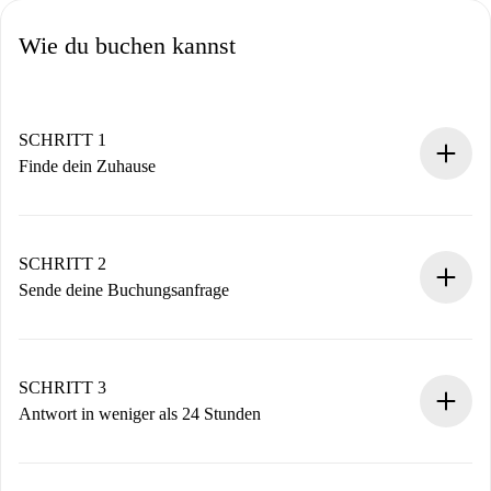
Wie du buchen kannst
SCHRITT 1
Finde dein Zuhause
100% Online-Buchungsprozess.
Verifizierte Wohnungen und Vermieter.
Du erhältst alle notwendigen Informationen im Voraus.
SCHRITT 2
Sende deine Buchungsanfrage
Sende grundlegende Informationen zu deinem Profil und
deiner Zahlungsmethode.
Denk daran, dass wir dich erst belasten, wenn der
SCHRITT 3
Vermieter zustimmt.
Antwort in weniger als 24 Stunden
Der Vermieter hat bis zu 24 Stunden Zeit zu bestätigen.
Sobald die Buchung akzeptiert ist, belasten wir dich und