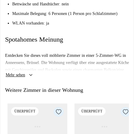
Bettwäsche und Handtücher: nein
Maximale Belegung: 6 Personen (1 Person pro Schlafzimmer)
WLAN vorhanden: ja
Spotahomes Meinung
Entdecken Sie dieses voll möblierte Zimmer in einer 5-Zimmer-WG in
Anneessens, Brüssel. Die Wohnung verfügt über eine ausgestattete Küche
mit Geschirrspüler und Backofen sowie einen charmanten Balkon/eine
keyboard_arrow_down
Mehr sehen
Terrasse. Alle Nebenkosten, einschließlich Strom, Wasser, Gas, WLAN
und regelmäßige Reinigung, sind im Preis inbegriffen. Rauchen ist in
Weitere Zimmer in dieser Wohnung
der Wohnung (auf dem Balkon oder der Terrasse) gestattet. Die
Wohnung eignet sich für Berufstätige, Studenten oder Erasmus-
Teilnehmer. Paare und Haustiere sind jedoch nicht erlaubt. Spotahome
ÜBERPRÜFT
ÜBERPRÜFT
hat die Immobilie persönlich überprüft und verifiziert.
Anneessens liegt im Zentrum von Brüssel, in der Nähe vieler
interessanter Sehenswürdigkeiten. Bildungseinrichtungen wie das Centre