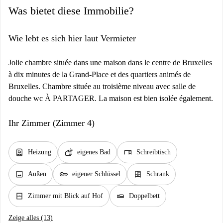
Was bietet diese Immobilie?
Wie lebt es sich hier laut Vermieter
Jolie chambre située dans une maison dans le centre de Bruxelles
à dix minutes de la Grand-Place et des quartiers animés de
Bruxelles. Chambre située au troisième niveau avec salle de
douche wc À PARTAGER. La maison est bien isolée également.
Ihr Zimmer (Zimmer 4)
water_heater
soap
desk
Heizung
eigenes Bad
Schreibtisch
image
key
dresser
Außen
eigener Schlüssel
Schrank
window_closed
airline_seat_flat
Zimmer mit Blick auf Hof
Doppelbett
Zeige alles (13)