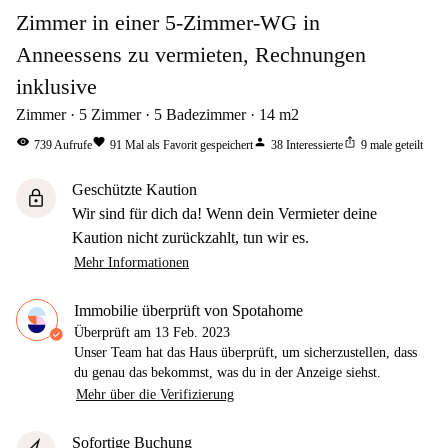
Zimmer in einer 5-Zimmer-WG in
Anneessens zu vermieten, Rechnungen
inklusive
Zimmer
5
Zimmer
5
Badezimmer
14
m2
visibility
favorite
person
ios_share
739
Aufrufe
91
Mal als Favorit gespeichert
38
Interessierte
9
male geteilt
Geschützte Kaution
lock
Wir sind für dich da! Wenn dein Vermieter deine
Kaution nicht zurückzahlt, tun wir es.
Mehr Informationen
Immobilie überprüft von Spotahome
Überprüft am
13 Feb. 2023
Unser Team hat das Haus überprüft, um sicherzustellen, dass
du genau das bekommst, was du in der Anzeige siehst.
Mehr über die Verifizierung
Sofortige Buchung