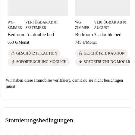
de Formation Culturelle et Sociale befinden sich in unmittelbarer Nähe,
ebenso wie zahlreiche Touristenattraktionen wie Lucky Luke-Mur De
Bd-Art De La Rue und die Comic-Wand. Restaurants wie Red1One sind
WG-
VERFÜGBAR AB 01
WG-
VERFÜGBAR AB 01
ebenfalls gut erreichbar, was die Wohnung zu einem idealen Standort für
■
■
ZIMMER
SEPTEMBER
ZIMMER
AUGUST
komfortables, urbanes Wohnen macht.
Bedroom 5 - double bed
Bedroom 3 - double bed
650 €
/
Monat
745 €
/
Monat
lock
lock
GESCHÜTZTE KAUTION
GESCHÜTZTE KAUTION
electric_bolt
electric_bolt
SOFORTBUCHUNG MÖGLICH
SOFORTBUCHUNG MÖGLICH
Wir haben diese Immobilie verifiziert, damit du sie nicht besichtigen
musst
Stornierungsbedingungen