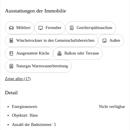
Ausstattungen der Immobilie
chair
tv
dishwasher_gen
Möbliert
Fernseher
Geschirrspülmaschine
local_laundry_service
image
Wäschetrockner in den Gemeinschaftsbereichen
Außen
kitchen
balcony
Ausgestattete Küche
Balkon oder Terrasse
water_heater
Naturgas Warmwasserbereitung
Zeige alles (17)
Detail
Energieausweis
Nicht verfügbar
Objektart: Haus
Anzahl der Badezimmer: 5