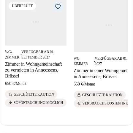
ÜBERPRÜFT
WG-
VERFÜGBAR AB 01
■
ZIMMER
SEPTEMBER 2027
WG-
VERFÜGBAR AB 01 M
■
Zimmer in Wohngemeinschaft
ZIMMER
2027
zu vermieten in Anneessens,
Zimmer in einer Wohngemeinsc
Brüssel
in Anneessens, Brüssel
650 €
/
Monat
650 €
/
Monat
lock
GESCHÜTZTE KAUTION
lock
GESCHÜTZTE KAUTION
electric_bolt
SOFORTBUCHUNG MÖGLICH
euro
VERBRAUCHSKOSTEN INKLU