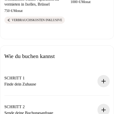
1000 €
/
Monat
vermieten in Ixelles, Brüssel
750 €
/
Monat
euro
VERBRAUCHSKOSTEN INKLUSIVE
Wie du buchen kannst
SCHRITT 1
Finde dein Zuhause
100% Online-Buchungsprozess.
Verifizierte Wohnungen und Vermieter.
Du erhältst alle notwendigen Informationen im Voraus.
SCHRITT 2
Sende deine Buchungsanfrage