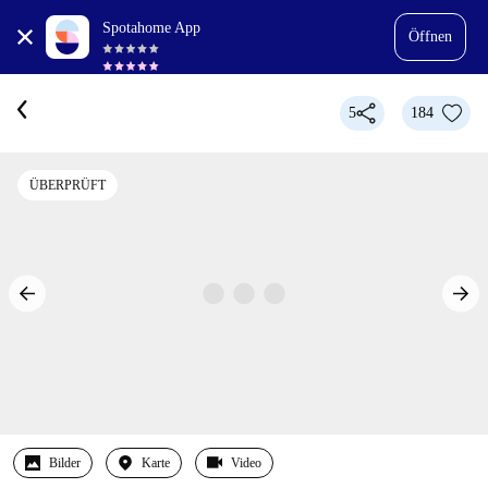
Spotahome App
Öffnen
5
184
ÜBERPRÜFT
Bilder
Karte
Video