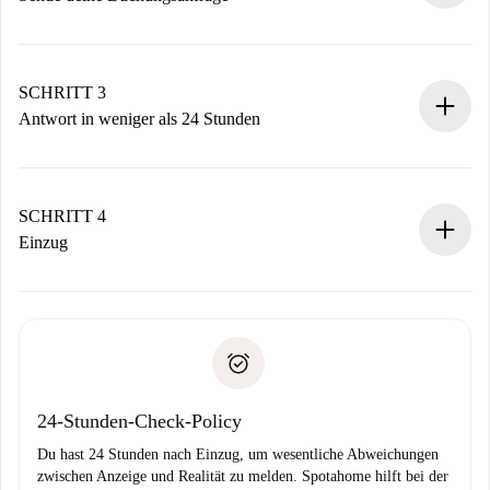
Sende grundlegende Informationen zu deinem Profil und
deiner Zahlungsmethode.
Denk daran, dass wir dich erst belasten, wenn der
SCHRITT 3
Vermieter zustimmt.
Antwort in weniger als 24 Stunden
Der Vermieter hat bis zu 24 Stunden Zeit zu bestätigen.
Sobald die Buchung akzeptiert ist, belasten wir dich und
stellen den Kontakt her.
SCHRITT 4
Wenn der Vermieter ablehnen muss, entstehen keine
Einzug
Kosten und wir schlagen Alternativen vor.
Kläre mit dem Vermieter die Ankunftsdetails,
Benötigte Dokumente bei „
Spotahome plus
“-Objekten.
Schlüsselübergabe usw.
Personalausweis oder Reisepass
Spotahome überweist die erste Zahlung nur, wenn du keine
Zahlungsfähigkeitsnachweis
Probleme meldest.
Bankeinzug
24-Stunden-Check-Policy
Du hast 24 Stunden nach Einzug, um wesentliche Abweichungen
zwischen Anzeige und Realität zu melden. Spotahome hilft bei der