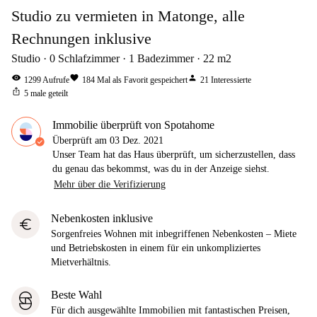
Studio zu vermieten in Matonge, alle
Rechnungen inklusive
Studio
0
Schlafzimmer
1
Badezimmer
22
m2
visibility
favorite
person
1299
Aufrufe
184
Mal als Favorit gespeichert
21
Interessierte
ios_share
5
male geteilt
Immobilie überprüft von Spotahome
Überprüft am
03 Dez. 2021
Unser Team hat das Haus überprüft, um sicherzustellen, dass
du genau das bekommst, was du in der Anzeige siehst.
Mehr über die Verifizierung
Nebenkosten inklusive
euro
Sorgenfreies Wohnen mit inbegriffenen Nebenkosten – Miete
und Betriebskosten in einem für ein unkompliziertes
Mietverhältnis.
Beste Wahl
Für dich ausgewählte Immobilien mit fantastischen Preisen,