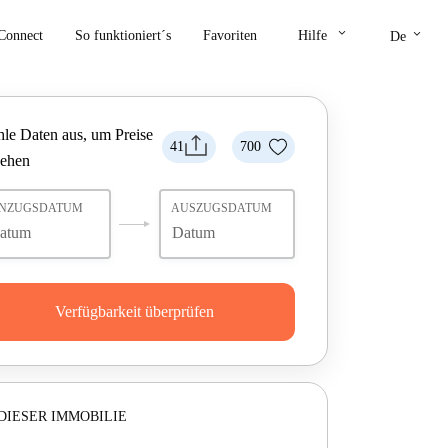
keyboard_arrow_down
keyboard_arrow_down
Connect
So funktioniert´s
Favoriten
Hilfe
De
le Daten aus, um Preise
41
700
sehen
INZUGSDATUM
AUSZUGSDATUM
Verfügbarkeit überprüfen
DIESER IMMOBILIE