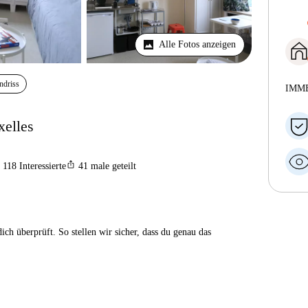
Alle Fotos anzeigen
ndriss
IMM
xelles
ios_share
118
Interessierte
41
male geteilt
ch überprüft. So stellen wir sicher, dass du genau das