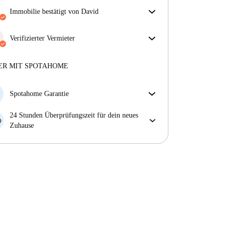
Immobilie bestätigt von David
Unser Homechecker hat die Immobilie für dich
überprüft. So stellen wir sicher, dass du genau das
Verifizierter Vermieter
bekommst, was im Inserat zu sehen ist.
Professionell
·
9 Jahre
mit uns
Mehr über die Verifizierung
Mehr über diesen Vermieter
ER MIT SPOTAHOME
Mehr über die Verifizierung
Spotahome Garantie
Falls der Vermieter deine Buchung kurzfristig
24 Stunden Überprüfungszeit für dein neues
storniert, werden wir dir entweder A) ein Hotel
Zuhause
bezahlen und dir helfen eine neue Wohnung zu
Bei Abweichungen vom Inserat, melde dich sofort
finden oder B) den gezahlten Betrag vollständig
innerhalb von 24 Stunden, damit wir das Problem
zurückerstatten.
lösen können.