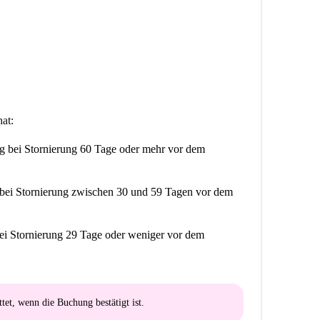
rauchen und wirklich hell.”
landplein. Dieses sonnige Studio mit einem bequemen
Wohngegend.
 auf eigene Faust leben möchten.
at:
ng
bei Stornierung 60 Tage oder mehr vor dem
bei Stornierung zwischen 30 und 59 Tagen vor dem
ei Stornierung 29 Tage oder weniger vor dem
ttet
, wenn die Buchung bestätigt ist.