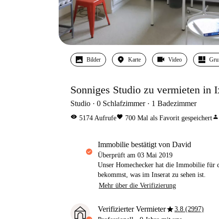
Bilder
Karte
Video
Gru
Sonniges Studio zu vermieten in I
Studio
0
Schlafzimmer
1
Badezimmer
visibility
favorite
person
5174
Aufrufe
700
Mal als Favorit gespeichert
Immobilie bestätigt von David
Überprüft am
03 Mai 2019
Unser Homechecker hat die Immobilie für di
bekommst, was im Inserat zu sehen ist.
Mehr über die Verifizierung
star
Verifizierter Vermieter
3.8 (2997)