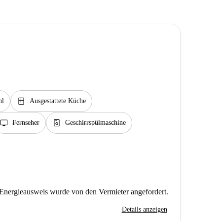
kitchen
hl
Ausgestattete Küche
tv
dishwasher_gen
Fernseher
Geschirrspülmaschine
Energieausweis wurde von den Vermieter angefordert.
Details anzeigen