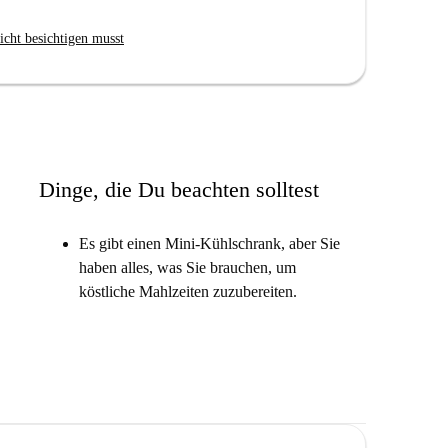
ünschen, finden Sie hier.
icht besichtigen musst
ichten begeistert sein, das Ihnen ermöglicht, Ihr
hen.
 Sie etwas einfaches, aber bequemes Eigen nennen
Dinge, die Du beachten solltest
Es gibt einen Mini-Kühlschrank, aber Sie
das Studio empfängt.
haben alles, was Sie brauchen, um
und die Gäste bequem sitzen lassen.
köstliche Mahlzeiten zuzubereiten.
sind gut verbunden.
s nicht viel Gefrierraum zur Verfügung steht.