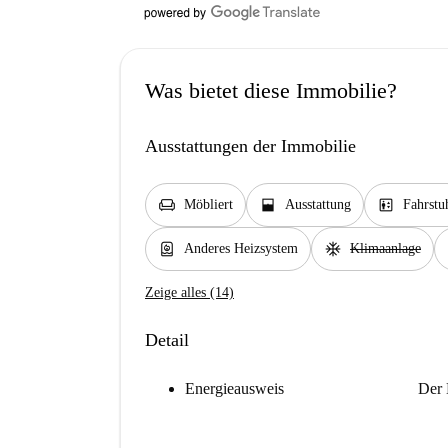
Was bietet diese Immobilie?
Ausstattungen der Immobilie
chair
window_open
elevator
Möbliert
Ausstattung
Fahrstu
water_heater
ac_unit
Anderes Heizsystem
Klimaanlage
Zeige alles (14)
Detail
Energieausweis
Der 