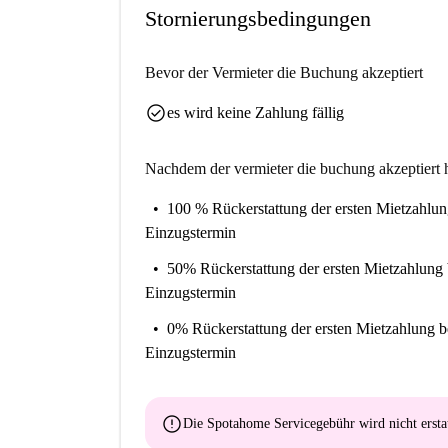
“Es ist ein schönes Studio mit allem, was Sie b
Stornierungsbedingungen
** Hilf mir, mich zu entscheiden ...
Bevor der Vermieter die Buchung akzeptiert
Dies ist ein Studio am Brüsseler Klein-Zwitser
Schlafsofa befindet sich in einer großartigen 
check_circle
es wird keine Zahlung fällig
Es ist ideal für Studenten und Berufstätige, die
Nachdem der vermieter die buchung akzeptiert h
100 % Rückerstattung der ersten Mietzahlu
Einzugstermin
50% Rückerstattung der ersten Mietzahlung
Einzugstermin
0% Rückerstattung der ersten Mietzahlung
b
Einzugstermin
error
Die Spotahome Servicegebühr wird
nicht ersta