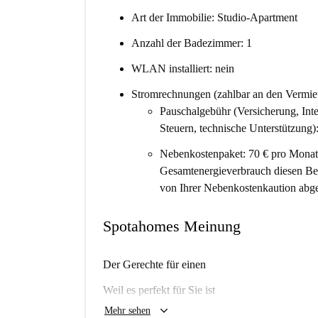
Art der Immobilie: Studio-Apartment
Anzahl der Badezimmer: 1
WLAN installiert: nein
Stromrechnungen (zahlbar an den Vermiet
Pauschalgebühr (Versicherung, Int
Steuern, technische Unterstützung)
Nebenkostenpaket: 70 € pro Monat 
Gesamtenergieverbrauch diesen Bet
von Ihrer Nebenkostenkaution abg
Spotahomes Meinung
Der Gerechte für einen
Weil es perfekt für Sie ist
keyboard_arrow_down
Mehr sehen
Wird es mir hier gefallen?