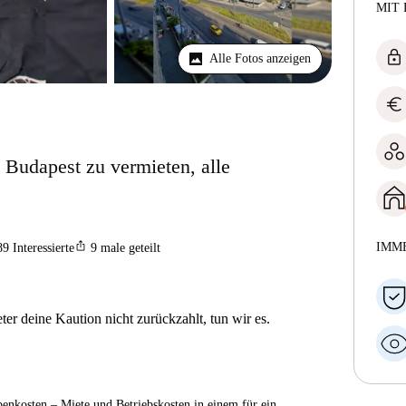
MIT 
lock
Alle Fotos anzeigen
euro
Budapest zu vermieten, alle
ios_share
IMM
89
Interessierte
9
male geteilt
er deine Kaution nicht zurückzahlt, tun wir es.
enkosten – Miete und Betriebskosten in einem für ein