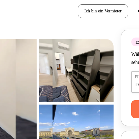
Ich bin ein Vermieter
er
Wäh
seh
E