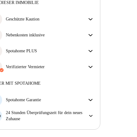
DIESER IMMOBILIE
Geschützte Kaution
Wir sind für dich da! Wenn dein Vermieter deine
Kaution nicht zurückzahlt, tun wir es.
Nebenkosten inklusive
Mehr Informationen
Sorgenfreies Wohnen mit inbegriffenen Nebenkosten
– Miete und Betriebskosten in einem für ein
Spotahome PLUS
unkompliziertes Mietverhältnis.
Bietet den sichersten Aufenthalt für unsere Mieter,
indem Zugang zu höchsten Sicherheitsstandards und
Verifizierter Vermieter
zusätzlicher Unterstützung während der Mietdauer
Privat
·
1 Jahre
mit uns
gewährt wird.
Mehr anzeigen
Mehr über diesen Vermieter
ER MIT SPOTAHOME
Mehr über die Verifizierung
Spotahome Garantie
Falls der Vermieter deine Buchung kurzfristig
24 Stunden Überprüfungszeit für dein neues
storniert, werden wir dir entweder A) ein Hotel
Zuhause
bezahlen und dir helfen eine neue Wohnung zu
Bei Abweichungen vom Inserat, melde dich sofort
finden oder B) den gezahlten Betrag vollständig
innerhalb von 24 Stunden, damit wir das Problem
zurückerstatten.