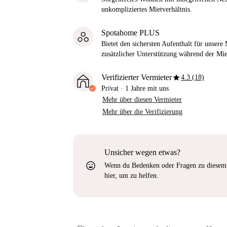
unkompliziertes Mietverhältnis.
Spotahome PLUS
Bietet den sichersten Aufenthalt für unser
zusätzlicher Unterstützung während der Mi
star
Verifizierter Vermieter
4.3 (18)
Privat
·
1 Jahre
mit uns
Mehr über diesen Vermieter
Mehr über die Verifizierung
Unsicher wegen etwas?
sentiment_very_satisfied
Wenn du Bedenken oder Fragen zu diesem 
hier, um zu helfen.