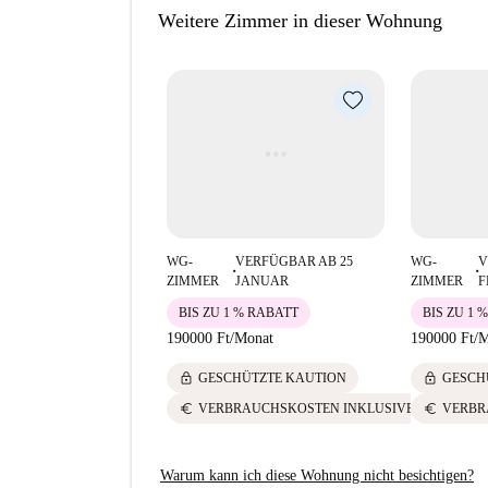
Weitere Zimmer in dieser Wohnung
Im pulsierenden Viertel rund um den Baross té
Gábor Emléktábla und zahlreicher Restaurants
zum Budapester Hauptbahnhof ist die Anbindun
Sie ein abwechslungsreiches Stadtleben direkt v
WG-
VERFÜGBAR AB 25
WG-
V
■
■
ZIMMER
JANUAR
ZIMMER
F
BIS ZU 1 % RABATT
BIS ZU 1 
190000 Ft
/
Monat
190000 Ft
/
M
lock
lock
GESCHÜTZTE KAUTION
GESCH
euro
euro
VERBRAUCHSKOSTEN INKLUSIVE
VERBR
Warum kann ich diese Wohnung nicht besichtigen?