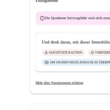
Einzugstermin
error
Die Spotahome Servicegebühr wird
nicht ersta
Und denk daran, mit dieser Immobilie
lock
check_circle
GESCHÜTZTE KAUTION
VERIFIZI
24H UM DEIN NEUES ZUHAUSE ZU ÜBERP
Mehr über Stornierungen erfahren