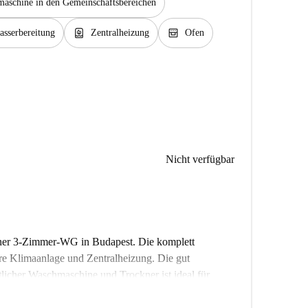
aschine in den Gemeinschaftsbereichen
water_heater
oven_gen
sserbereitung
Zentralheizung
Ofen
Nicht verfügbar
iner 3-Zimmer-WG in Budapest. Die komplett
are Klimaanlage und Zentralheizung. Die gut
licher Waschmaschine und Trockner ist ideal für
ßlich Strom, Wasser, Gas und WLAN, sind im Preis
fach wie möglich.