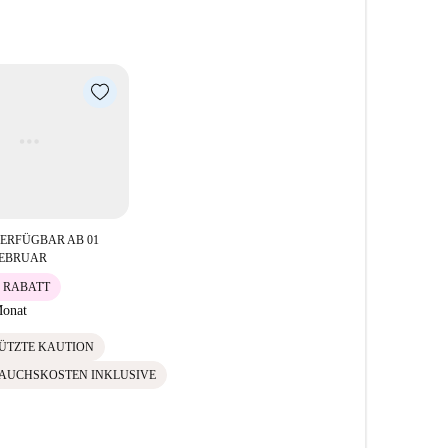
r wohnen Sie in der Nähe des legendären Baross
 wie Pizza Me und Piros Hetes Söröző. Dank der Nähe
g an öffentliche Verkehrsmittel bequem. Genießen
or Ihrer Haustür.
ERFÜGBAR AB 01
EBRUAR
% RABATT
onat
ÜTZTE KAUTION
AUCHSKOSTEN INKLUSIVE