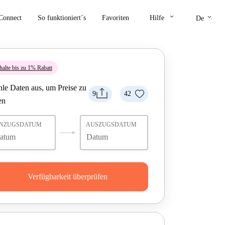
keyboard_arrow_down
keyboard_arrow_down
Connect
So funktioniert´s
Favoriten
Hilfe
De
halte bis zu 1% Rabatt
le Daten aus, um Preise zu
9
42
en
INZUGSDATUM
AUSZUGSDATUM
Verfügbarkeit überprüfen