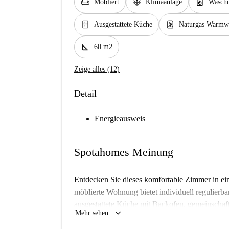
chair
ac_unit
local_laundry_service
Möbliert
Klimaanlage
Waschm
kitchen
water_heater
Ausgestattete Küche
Naturgas Warmwa
square_foot
60 m2
Zeige alles (12)
Detail
Energieausweis
Spotahomes Meinung
Entdecken Sie dieses komfortable Zimmer in e
möblierte Wohnung bietet individuell regulierb
ausgestattete Küche mit Backofen, gemeinschaft
keyboard_arrow_down
Mehr sehen
modernes Wohnen. Alle Nebenkosten, einschlie
inbegriffen und machen Ihren Aufenthalt so ein