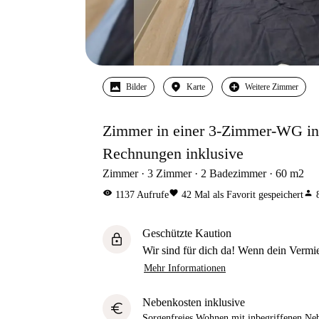
Bilder
Karte
Weitere Zimmer
Zimmer in einer 3-Zimmer-WG in 
Rechnungen inklusive
Zimmer
3
Zimmer
2
Badezimmer
60
m2
visibility
favorite
person
1137
Aufrufe
42
Mal als Favorit gespeichert
Geschützte Kaution
lock
Wir sind für dich da! Wenn dein Vermiet
Mehr Informationen
Nebenkosten inklusive
euro
Sorgenfreies Wohnen mit inbegriffenen Neb