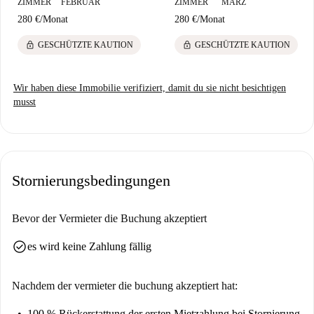
ZIMMER
FEBRUAR
ZIMMER
MÄRZ
280 €
/
Monat
280 €
/
Monat
lock
lock
GESCHÜTZTE KAUTION
GESCHÜTZTE KAUTION
Wir haben diese Immobilie verifiziert, damit du sie nicht besichtigen
musst
Stornierungsbedingungen
Bevor der Vermieter die Buchung akzeptiert
check_circle
es wird keine Zahlung fällig
Nachdem der vermieter die buchung akzeptiert hat:
100 % Rückerstattung der ersten Mietzahlung
bei Stornierung