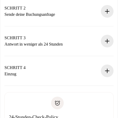
Verifizierte Wohnungen und Vermieter.
Du erhältst alle notwendigen Informationen im Voraus.
SCHRITT 2
Sende deine Buchungsanfrage
Sende grundlegende Informationen zu deinem Profil und
deiner Zahlungsmethode.
Denk daran, dass wir dich erst belasten, wenn der
SCHRITT 3
Vermieter zustimmt.
Antwort in weniger als 24 Stunden
Der Vermieter hat bis zu 24 Stunden Zeit zu bestätigen.
Sobald die Buchung akzeptiert ist, belasten wir dich und
stellen den Kontakt her.
SCHRITT 4
Wenn der Vermieter ablehnen muss, entstehen keine
Einzug
Kosten und wir schlagen Alternativen vor.
Kläre mit dem Vermieter die Ankunftsdetails,
Benötigte Dokumente bei „
Spotahome plus
“-Objekten.
Schlüsselübergabe usw.
Personalausweis oder Reisepass
Spotahome überweist die erste Zahlung nur, wenn du keine
Zahlungsfähigkeitsnachweis
Probleme meldest.
Bankeinzug
24-Stunden-Check-Policy