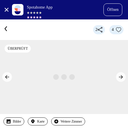
Spotahome App
Öffnen
2
4
ÜBERPRÜFT
Bilder
Karte
Weitere Zimmer