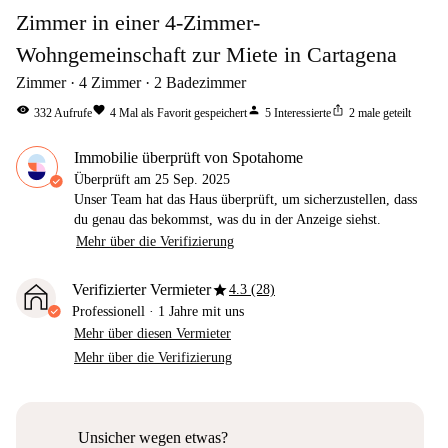
Zimmer in einer 4-Zimmer-
Wohngemeinschaft zur Miete in Cartagena
Zimmer
4
Zimmer
2
Badezimmer
visibility
favorite
person
ios_share
332
Aufrufe
4
Mal als Favorit gespeichert
5
Interessierte
2
male geteilt
Immobilie überprüft von Spotahome
Überprüft am
25 Sep. 2025
Unser Team hat das Haus überprüft, um sicherzustellen, dass
du genau das bekommst, was du in der Anzeige siehst.
Mehr über die Verifizierung
star
Verifizierter Vermieter
4.3 (28)
Professionell
·
1 Jahre
mit uns
Mehr über diesen Vermieter
Mehr über die Verifizierung
Unsicher wegen etwas?