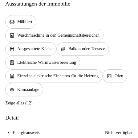
Ausstattungen der Immobilie
chair
Möbliert
local_laundry_service
Waschmaschine in den Gemeinschaftsbereichen
kitchen
balcony
Ausgestattete Küche
Balkon oder Terrasse
water_heater
Elektrische Warmwasserbereitung
water_heater
oven_gen
Einzelne elektrische Einheiten für die Heizung
Ofen
ac_unit
Klimaanlage
Zeige alles (12)
Detail
Energieausweis
Nicht verfügbar