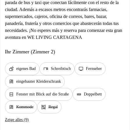
parada de bus y taxi que conectan fácilmente con el resto de la
ciudad. Además a escasos metros encontrarás farmacias,
supermercados, cajeros, oficina de correos, bares, bazar,
panadería, frutería y otros comercios que abastecerán todas tus
necesidades. ¡No esperes más y reserva para comenzar esta gran
aventura en WE LIVING CARTAGENA
Ihr Zimmer (Zimmer 2)
soap
desk
tv
eigenes Bad
Schreibtisch
Fernseher
dresser
eingebauter Kleiderschrank
window_closed
airline_seat_flat
Fenster mit Blick auf die Straße
Doppelbett
dresser
shelves
Kommode
Regal
Zeige alles (9)