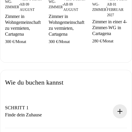
WG-
WG-
AB 09
AB 09
WG-
AB 01
■
■
ZIMMER
ZIMMER
■
AUGUST
AUGUST
ZIMMER
FEBRUAR
2027
Zimmer in
Zimmer in
Zimmer in einer 4-
Wohngemeinschaft
Wohngemeinschaft
Zimmer-WG in
zu vermieten,
zu vermieten,
Cartagena
Cartagena
Cartagena
280 €
/
Monat
300 €
/
Monat
300 €
/
Monat
Wie du buchen kannst
SCHRITT 1
Finde dein Zuhause
100% Online-Buchungsprozess.