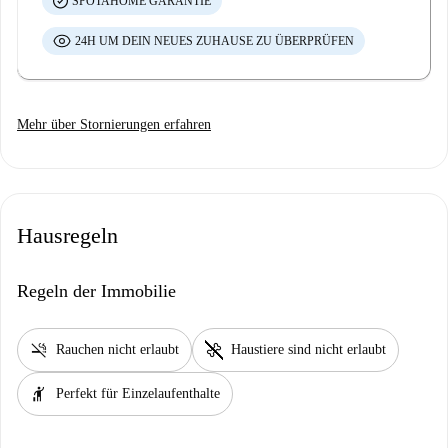
SPOTAHOME GARANTIE
24H UM DEIN NEUES ZUHAUSE ZU ÜBERPRÜFEN
Mehr über Stornierungen erfahren
Hausregeln
Regeln der Immobilie
smoke_free
pet_supplies
Rauchen nicht erlaubt
Haustiere sind nicht erlaubt
hail
Perfekt für Einzelaufenthalte