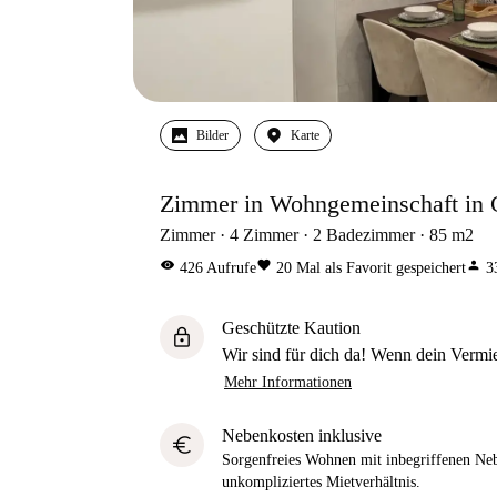
Bilder
Karte
Zimmer in Wohngemeinschaft in 
Zimmer
4
Zimmer
2
Badezimmer
85
m2
visibility
favorite
person
426
Aufrufe
20
Mal als Favorit gespeichert
3
Geschützte Kaution
lock
Wir sind für dich da! Wenn dein Vermiet
Mehr Informationen
Nebenkosten inklusive
euro
Sorgenfreies Wohnen mit inbegriffenen Neb
unkompliziertes Mietverhältnis.