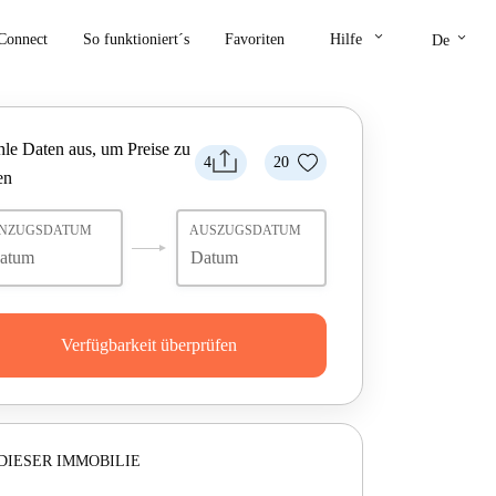
keyboard_arrow_down
keyboard_arrow_down
Connect
So funktioniert´s
Favoriten
Hilfe
De
le Daten aus, um Preise zu
4
20
en
INZUGSDATUM
AUSZUGSDATUM
Verfügbarkeit überprüfen
DIESER IMMOBILIE