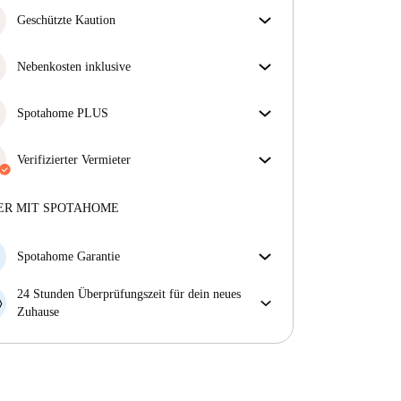
Geschützte Kaution
Wir sind für dich da! Wenn dein Vermieter deine
Kaution nicht zurückzahlt, tun wir es.
Nebenkosten inklusive
Mehr Informationen
Sorgenfreies Wohnen mit inbegriffenen Nebenkosten
– Miete und Betriebskosten in einem für ein
Spotahome PLUS
unkompliziertes Mietverhältnis.
Bietet den sichersten Aufenthalt für unsere Mieter,
indem Zugang zu höchsten Sicherheitsstandards und
Verifizierter Vermieter
zusätzlicher Unterstützung während der Mietdauer
Privat
·
1 Jahre
mit uns
gewährt wird.
Mehr anzeigen
Mehr über diesen Vermieter
ER MIT SPOTAHOME
Mehr über die Verifizierung
Spotahome Garantie
Falls der Vermieter deine Buchung kurzfristig
24 Stunden Überprüfungszeit für dein neues
storniert, werden wir dir entweder A) ein Hotel
Zuhause
bezahlen und dir helfen eine neue Wohnung zu
Bei Abweichungen vom Inserat, melde dich sofort
finden oder B) den gezahlten Betrag vollständig
innerhalb von 24 Stunden, damit wir das Problem
zurückerstatten.
lösen können.