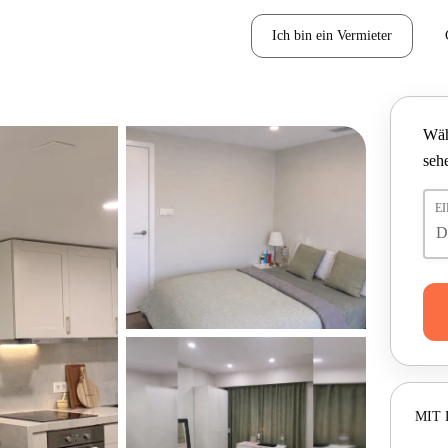
Ich bin ein Vermieter
Wäh
seh
E
MIT 