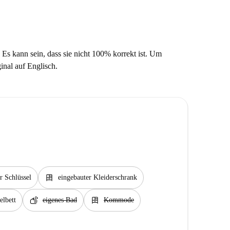
 Es kann sein, dass sie nicht 100% korrekt ist. Um
ginal auf Englisch.
dresser
r Schlüssel
eingebauter Kleiderschrank
soap
dresser
lbett
eigenes Bad
Kommode