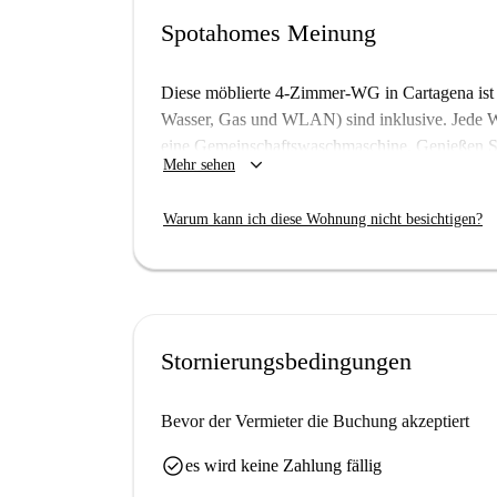
Spotahomes Meinung
Diese möblierte 4-Zimmer-WG in Cartagena ist 
Wasser, Gas und WLAN) sind inklusive. Jede W
eine Gemeinschaftswaschmaschine. Genießen Si
keyboard_arrow_down
Mehr sehen
der Terrasse. Die voll ausgestattete Küche läss
Die Wohnung befindet sich in einer angenehme
Warum kann ich diese Wohnung nicht besichtigen?
finden Sie zahlreiche Restaurants wie das Bar
Purocafé. Dank dieser Lage sind Sie kulinarisc
Highlights erleben. Nutzen Sie diese großartige
Stornierungsbedingungen
Bevor der Vermieter die Buchung akzeptiert
check_circle
es wird keine Zahlung fällig