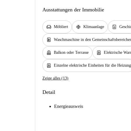
Ausstattungen der Immobilie
chair
ac_unit
dishwasher_gen
Möbliert
Klimaanlage
Geschi
local_laundry_service
Waschmaschine in den Gemeinschaftsbereiche
balcony
water_heater
Balkon oder Terrasse
Elektrische War
water_heater
Einzelne elektrische Einheiten für die Heizung
Zeige alles (13)
Detail
Energieausweis