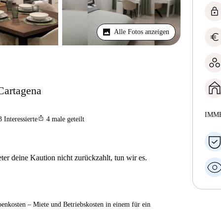
lock
Alle Fotos anzeigen
euro
Cartagena
IMM
ios_share
3
Interessierte
4
male geteilt
er deine Kaution nicht zurückzahlt, tun wir es.
enkosten – Miete und Betriebskosten in einem für ein