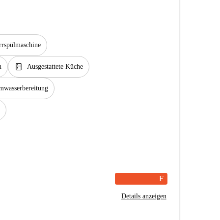
rrspülmaschine
kitchen
n
Ausgestattete Küche
mwasserbereitung
F
Details anzeigen