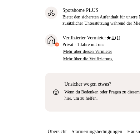
Spotahome PLUS
Bietet den sichersten Aufenthalt für unser
zusätzlicher Unterstützung während der Mi
star
Verifizierter Vermieter
4 (1)
Privat
·
1 Jahre
mit uns
Mehr über diesen Vermieter
Mehr über die Verifizierung
Unsicher wegen etwas?
sentiment_very_satisfied
Wenn du Bedenken oder Fragen zu diesem 
hier, um zu helfen.
Übersicht
Stornierungsbedingungen
Hausr