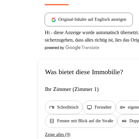
Original-Inhalte auf Englisch anzeigen
Hi - diese Anzeige wurde automatisch übersetzt.
sicherzugehen, dass alles richtig ist, lies das Ori
Was bietet diese Immobilie?
Ihr Zimmer (Zimmer 1)
desk
tv
key
Schreibtisch
Fernseher
eigene
window_closed
airline_seat_flat
Fenster mit Blick auf die Straße
Doppe
Zeige alles (9)