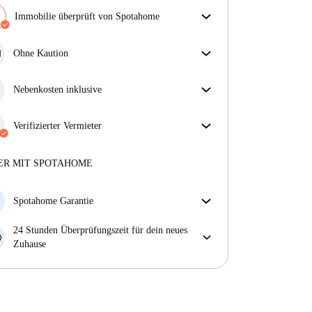
Immobilie überprüft von Spotahome
Unser Team hat das Haus überprüft, um
sicherzustellen, dass du genau das bekommst, was du
Ohne Kaution
in der Anzeige siehst.
Jackpot! Dies ist eines unserer kautionsfreien
Mehr über die Verifizierung
Immobilien.
Nebenkosten inklusive
Sorgenfreies Wohnen mit inbegriffenen Nebenkosten
– Miete und Betriebskosten in einem für ein
Verifizierter Vermieter
unkompliziertes Mietverhältnis.
Professionell
·
Mehr über diesen Vermieter
ER MIT SPOTAHOME
Mehr über die Verifizierung
Spotahome Garantie
Falls der Vermieter deine Buchung kurzfristig
24 Stunden Überprüfungszeit für dein neues
storniert, werden wir dir entweder A) ein Hotel
Zuhause
bezahlen und dir helfen eine neue Wohnung zu
Bei Abweichungen vom Inserat, melde dich sofort
finden oder B) den gezahlten Betrag vollständig
innerhalb von 24 Stunden, damit wir das Problem
zurückerstatten.
lösen können.