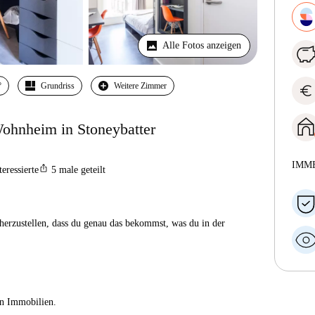
Alle Fotos anzeigen
º
Grundriss
Weitere Zimmer
euro
ohnheim in Stoneybatter
IMM
ios_share
teressierte
5
male geteilt
herzustellen, dass du genau das bekommst, was du in der
ien Immobilien.