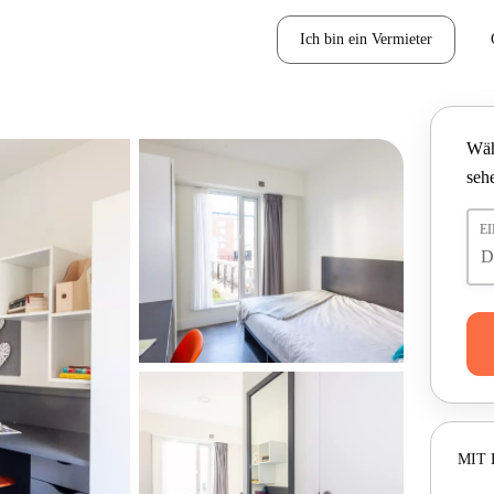
Ich bin ein Vermieter
Wäh
seh
E
MIT 