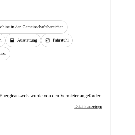
hine in den Gemeinschaftsbereichen
window_open
elevator
n
Ausstattung
Fahrstuhl
asse
Energieausweis wurde von den Vermieter angefordert.
Details anzeigen