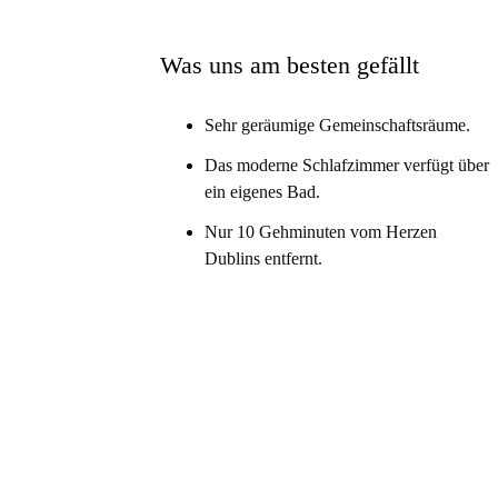
Saviour's Dominican Church sind schnell zu err
unmittelbarer Nähe zu Dublins berühmten Sehe
Was uns am besten gefällt
Sehr geräumige Gemeinschaftsräume.
Das moderne Schlafzimmer verfügt über
ein eigenes Bad.
Nur 10 Gehminuten vom Herzen
Dublins entfernt.