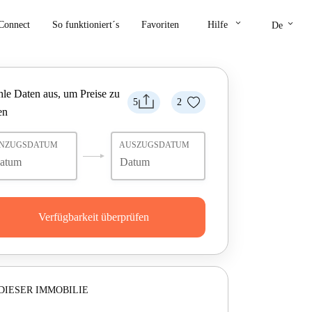
keyboard_arrow_down
keyboard_arrow_down
Connect
So funktioniert´s
Favoriten
Hilfe
De
le Daten aus, um Preise zu
5
2
en
INZUGSDATUM
AUSZUGSDATUM
Verfügbarkeit überprüfen
DIESER IMMOBILIE