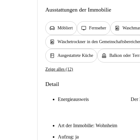
Ausstattungen der Immobilie
chair
tv
local_laundry_service
Möbliert
Fernseher
Waschmasc
local_laundry_service
Wäschetrockner in den Gemeinschaftsbereiche
kitchen
balcony
Ausgestattete Küche
Balkon oder Terr
Zeige alles (12)
Detail
Energieausweis
Der 
Art der Immobilie: Wohnheim
Aufzug: ja