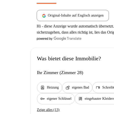
Original-Inhalte auf Englisch anzeigen
Hi - diese Anzeige wurde automatisch übersetzt.
sicherzugehen, dass alles richtig ist, lies das Ori
Was bietet diese Immobilie?
Ihr Zimmer (Zimmer 28)
water_heater
soap
desk
Heizung
eigenes Bad
Schreibt
key
dresser
eigener Schlüssel
eingebauter Kleider
Zeige alles (13)