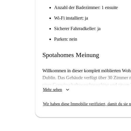
Anzahl der Badezimmer: 1 ensuite
Wi-Fi installiert: ja
Sicherer Fahrradkeller: ja
Parken: nein
Spotahomes Meinung
Willkommen in dieser komplett möblierten Wohn
Dublin. Das Gebäude verfügt über 30 Zimmer mi
einer Gemeinschaftswaschmaschine und einem T
keyboard_arrow_down
Mehr sehen
und WLAN sind in der Miete enthalten und biet
Spotahome hat diese Immobilie persönlich geprüf
Wir haben diese Immobilie verifiziert, damit du sie n
Zuverlässigkeit.
Die Wohnung befindet sich in der nördlichen In
Sehenswürdigkeiten wie der Gedenkstätte „Chi
Auch kulturelle Wahrzeichen wie das Dublin Wr