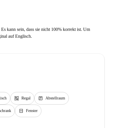
 Es kann sein, dass sie nicht 100% korrekt ist. Um
ginal auf Englisch.
shelves
package
isch
Regal
Abstellraum
window_closed
schrank
Fenster