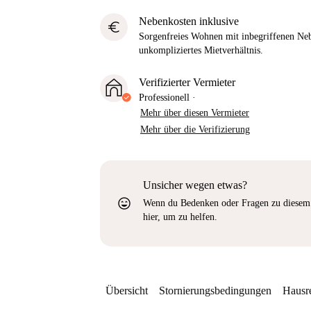
Nebenkosten inklusive
euro
Sorgenfreies Wohnen mit inbegriffenen Neb
unkompliziertes Mietverhältnis.
Verifizierter Vermieter
Professionell
·
Mehr über diesen Vermieter
Mehr über die Verifizierung
Unsicher wegen etwas?
sentiment_very_satisfied
Wenn du Bedenken oder Fragen zu diesem 
hier, um zu helfen.
Übersicht
Stornierungsbedingungen
Hausr