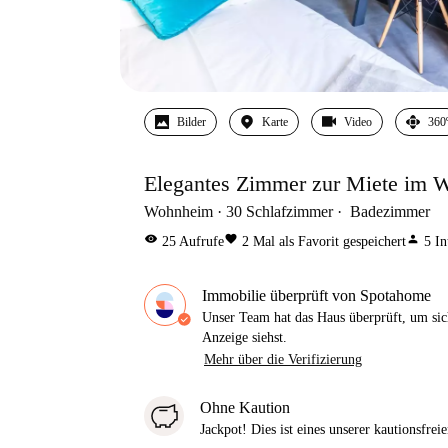
Bilder
Karte
Video
360
Elegantes Zimmer zur Miete im W
Wohnheim
30
Schlafzimmer
Badezimmer
visibility
favorite
person
25
Aufrufe
2
Mal als Favorit gespeichert
5
In
Immobilie überprüft von Spotahome
Unser Team hat das Haus überprüft, um sic
Anzeige siehst.
Mehr über die Verifizierung
Ohne Kaution
Jackpot! Dies ist eines unserer kautionsfre