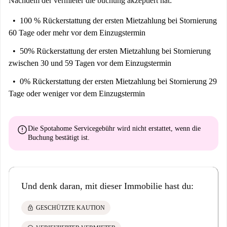
Nachdem der vermieter die buchung akzeptiert hat:
aber nicht zu einer voll ausgestatteten Küche.
100 % Rückerstattung der ersten Mietzahlung
bei Stornierung
60 Tage oder mehr vor dem Einzugstermin
50% Rückerstattung der ersten Mietzahlung
bei Stornierung
zwischen 30 und 59 Tagen vor dem Einzugstermin
0% Rückerstattung der ersten Mietzahlung
bei Stornierung 29
Tage oder weniger vor dem Einzugstermin
error
Die Spotahome Servicegebühr wird
nicht erstattet
, wenn die
Buchung bestätigt ist.
Und denk daran, mit dieser Immobilie hast du:
lock
GESCHÜTZTE KAUTION