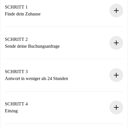
SCHRITT 1
Finde dein Zuhause
100% Online-Buchungsprozess.
Verifizierte Wohnungen und Vermieter.
Du erhältst alle notwendigen Informationen im Voraus.
SCHRITT 2
Sende deine Buchungsanfrage
Sende grundlegende Informationen zu deinem Profil und
deiner Zahlungsmethode.
Denk daran, dass wir dich erst belasten, wenn der
SCHRITT 3
Vermieter zustimmt.
Antwort in weniger als 24 Stunden
Der Vermieter hat bis zu 24 Stunden Zeit zu bestätigen.
Sobald die Buchung akzeptiert ist, belasten wir dich und
stellen den Kontakt her.
SCHRITT 4
Wenn der Vermieter ablehnen muss, entstehen keine
Einzug
Kosten und wir schlagen Alternativen vor.
Kläre mit dem Vermieter die Ankunftsdetails,
Benötigte Dokumente bei „
Spotahome plus
“-Objekten.