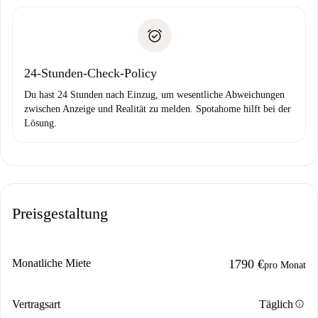
Schlüsselübergabe usw.
Personalausweis oder Reisepass
Spotahome überweist die erste Zahlung nur, wenn du keine
Zahlungsfähigkeitsnachweis
Probleme meldest.
Bankeinzug
24-Stunden-Check-Policy
Du hast 24 Stunden nach Einzug, um wesentliche Abweichungen
zwischen Anzeige und Realität zu melden. Spotahome hilft bei der
Lösung.
Preisgestaltung
Monatliche Miete
1790 €
pro Monat
info
Vertragsart
Täglich