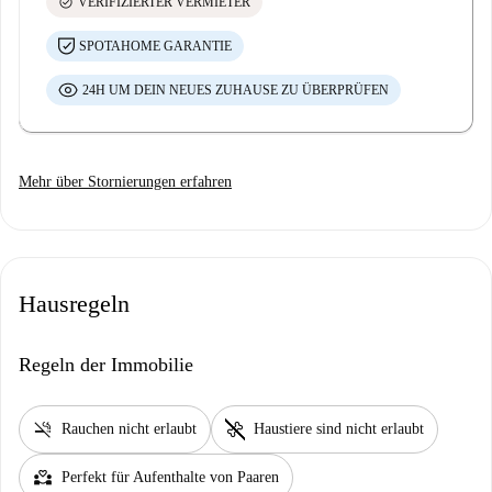
check_circle
VERIFIZIERTER VERMIETER
SPOTAHOME GARANTIE
24H UM DEIN NEUES ZUHAUSE ZU ÜBERPRÜFEN
Mehr über Stornierungen erfahren
Hausregeln
Regeln der Immobilie
smoke_free
pet_supplies
Rauchen nicht erlaubt
Haustiere sind nicht erlaubt
partner_heart
Perfekt für Aufenthalte von Paaren