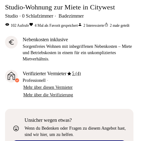
Studio-Wohnung zur Miete in Citywest
Studio
0
Schlafzimmer
Badezimmer
visibility
favorite
person
ios_share
102
Aufrufe
4
Mal als Favorit gespeichert
2
Interessierte
2
male geteilt
Nebenkosten inklusive
euro
Sorgenfreies Wohnen mit inbegriffenen Nebenkosten – Miete
und Betriebskosten in einem für ein unkompliziertes
Mietverhältnis.
star
Verifizierter Vermieter
5 (4)
Professionell
·
Mehr über diesen Vermieter
Mehr über die Verifizierung
Unsicher wegen etwas?
sentiment_very_satisfied
Wenn du Bedenken oder Fragen zu diesem Angebot hast,
sind wir hier, um zu helfen.