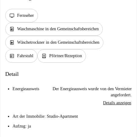
tv
Fernseher
local_laundry_service
Waschmaschine in den Gemeinschaftsbereichen
local_laundry_service
Wäschetrockner in den Gemeinschaftsbereichen
elevator
person_book
Fahrstuhl
Pförtner/Rezeption
Detail
Energieausweis
Der Energieausweis wurde von den Vermieter
angefordert.
Details anzeigen
Art der Immobilie: Studio-Apartment
Aufzug: ja