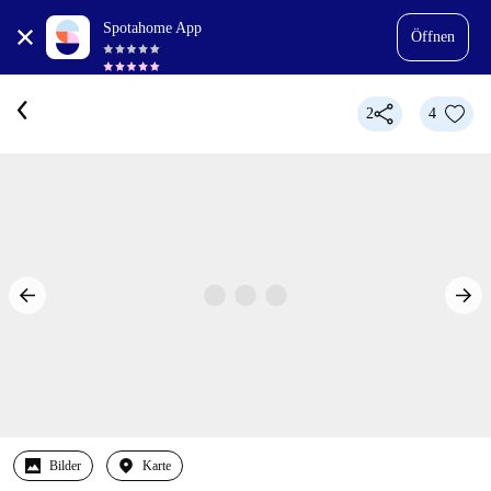
Spotahome App
Öffnen
2
4
Bilder
Karte