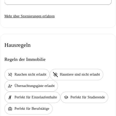
Mehr über Stornierungen erfahren
Hausregeln
Regeln der Immobilie
smoke_free
pet_supplies
Rauchen nicht erlaubt
Haustiere sind nicht erlaubt
person_add
Übernachtungsgäste erlaubt
hail
school
Perfekt für Einzelaufenthalte
Perfekt für Studierende
business_center
Perfekt für Berufstätige