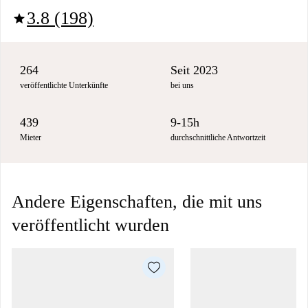
3.8 (198)
star
264
Seit 2023
veröffentlichte Unterkünfte
bei uns
439
9-15h
Mieter
durchschnittliche Antwortzeit
Andere Eigenschaften, die mit uns
veröffentlicht wurden