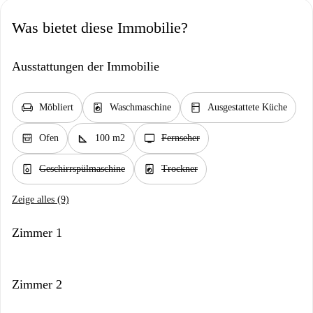
Was bietet diese Immobilie?
Ausstattungen der Immobilie
chair
local_laundry_service
kitchen
Möbliert
Waschmaschine
Ausgestattete Küche
oven_gen
square_foot
tv
Ofen
100 m2
Fernseher
dishwasher_gen
local_laundry_service
Geschirrspülmaschine
Trockner
Zeige alles (9)
Zimmer 1
Zimmer 2