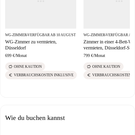
WG-ZIMMER
VERFÜGBAR AB 10 AUGUST
WG-ZIMMER
VERFÜGBAR AB 
■
■
WG-Zimmer zu vermieten,
Zimmer in einer 4-Bett-W
Düsseldorf
vermieten, Düsseldorf-Stad
699 €
/
Monat
799 €
/
Monat
savings
savings
OHNE KAUTION
OHNE KAUTION
euro
euro
VERBRAUCHSKOSTEN INKLUSIVE
VERBRAUCHSKOSTEN I
Wie du buchen kannst