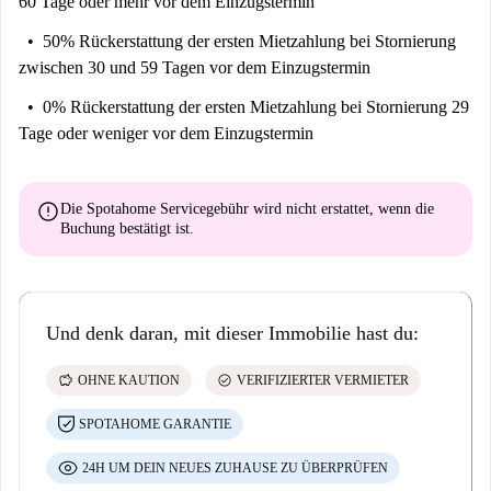
60 Tage oder mehr vor dem Einzugstermin
50% Rückerstattung der ersten Mietzahlung
bei Stornierung
zwischen 30 und 59 Tagen vor dem Einzugstermin
0% Rückerstattung der ersten Mietzahlung
bei Stornierung 29
Tage oder weniger vor dem Einzugstermin
error
Die Spotahome Servicegebühr wird
nicht erstattet
, wenn die
Buchung bestätigt ist.
Und denk daran, mit dieser Immobilie hast du:
savings
check_circle
OHNE KAUTION
VERIFIZIERTER VERMIETER
SPOTAHOME GARANTIE
24H UM DEIN NEUES ZUHAUSE ZU ÜBERPRÜFEN