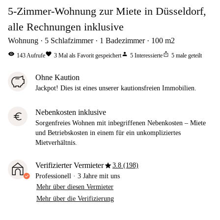
5-Zimmer-Wohnung zur Miete in Düsseldorf,
alle Rechnungen inklusive
Wohnung
5
Schlafzimmer
1
Badezimmer
100
m2
visibility
favorite
person
ios_share
143
Aufrufe
3
Mal als Favorit gespeichert
5
Interessierte
5
male geteilt
Ohne Kaution
Jackpot! Dies ist eines unserer kautionsfreien Immobilien.
Nebenkosten inklusive
euro
Sorgenfreies Wohnen mit inbegriffenen Nebenkosten – Miete
und Betriebskosten in einem für ein unkompliziertes
Mietverhältnis.
star
Verifizierter Vermieter
3.8 (198)
Professionell
·
3 Jahre
mit uns
Mehr über diesen Vermieter
Mehr über die Verifizierung