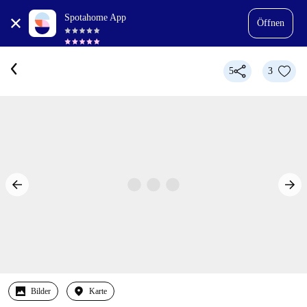
Spotahome App
Öffnen
5
3
Bilder
Karte