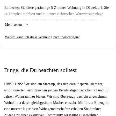
Entdecken Sie diese geräumige 5-Zimmer-Wohnung in Düsseldorf. Sie
ist komplett möbliert und mit einer elektrischen Warmwasseranlage
ausgestattet. Die Küche ist bestens ausgestattet, und eine eigene
keyboard_arrow_down
Mehr sehen
Waschmaschine steht Ihnen zur Verfügung. Rauchen ist in der Wohnung
gestattet, und Übernachtungsgäste sind willkommen. Eine Unterbringung
Warum kann ich diese Wohnung nicht besichtigen?
ist möglich, und der neue Mietvertrag ist für Stipendienzwecke gültig.
Alle Nebenkosten (Strom, Gas, Wasser und WLAN) sind in der Miete
enthalten.
Die Wohnung befindet sich im lebendigen Düsseldorf. In der Nähe
finden Sie diverse Restaurants wie die Pizzeria da Anna, Dosahut Indian
Dinge, die Du beachten solltest
Street Food (vegetarisch und vegan) und Poularde. Für Ihre Einkäufe
bietet sich der Supermarkt Netto Marken-Discount an.
ÜBER UNS: Wir sind ein Start-up, das sich darauf spezialisiert hat,
Sehenswürdigkeiten wie die Kirschblüte, die Wandkunstwerke und die
ambitionierten, erfolgreichen jungen Berufstätigen zwischen 21 und 35
berühmte Toulouser Allee Düsseldorf mit ihren Graffitis sind ebenfalls
Jahren Wohnraum zu bieten. Wir sind überzeugt, dass ein angenehmes
gut erreichbar. Die Lage bietet ihren Bewohnern sowohl praktischen
Wohnklima durch gleichgesinnte Macher entsteht. Mit Ihrem Einzug in
Nutzen als auch Charme.
eine unserer luxuriösen Wohngemeinschaften erhalten Sie direkten
Zugang zu einer exklusiven Community sorgfältig ausgewählter