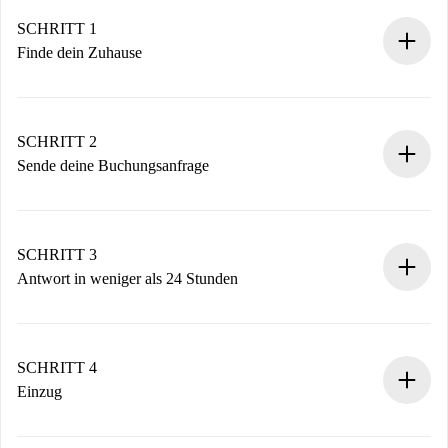
SCHRITT 1
Finde dein Zuhause
100% Online-Buchungsprozess.
Verifizierte Wohnungen und Vermieter.
Du erhältst alle notwendigen Informationen im Voraus.
SCHRITT 2
Sende deine Buchungsanfrage
Sende grundlegende Informationen zu deinem Profil und
deiner Zahlungsmethode.
Denk daran, dass wir dich erst belasten, wenn der
SCHRITT 3
Vermieter zustimmt.
Antwort in weniger als 24 Stunden
Der Vermieter hat bis zu 24 Stunden Zeit zu bestätigen.
Sobald die Buchung akzeptiert ist, belasten wir dich und
stellen den Kontakt her.
SCHRITT 4
Wenn der Vermieter ablehnen muss, entstehen keine
Einzug
Kosten und wir schlagen Alternativen vor.
Kläre mit dem Vermieter die Ankunftsdetails,
Benötigte Dokumente bei „
Spotahome plus
“-Objekten.