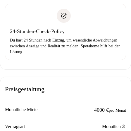
Schlüsselübergabe usw.
Personalausweis oder Reisepass
Spotahome überweist die erste Zahlung nur, wenn du keine
Zahlungsfähigkeitsnachweis
Probleme meldest.
Bankeinzug
24-Stunden-Check-Policy
Du hast 24 Stunden nach Einzug, um wesentliche Abweichungen
zwischen Anzeige und Realität zu melden. Spotahome hilft bei der
Lösung.
Preisgestaltung
Monatliche Miete
4000 €
pro Monat
info
Vertragsart
Monatlich