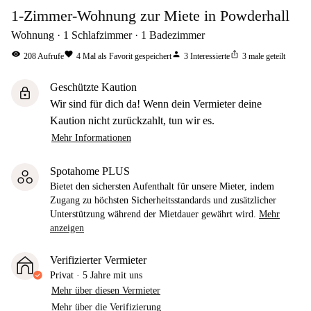
1-Zimmer-Wohnung zur Miete in Powderhall
Wohnung
1
Schlafzimmer
1
Badezimmer
visibility
favorite
person
ios_share
208
Aufrufe
4
Mal als Favorit gespeichert
3
Interessierte
3
male geteilt
Geschützte Kaution
lock
Wir sind für dich da! Wenn dein Vermieter deine
Kaution nicht zurückzahlt, tun wir es.
Mehr Informationen
Spotahome PLUS
Bietet den sichersten Aufenthalt für unsere Mieter, indem
Zugang zu höchsten Sicherheitsstandards und zusätzlicher
Unterstützung während der Mietdauer gewährt wird.
Mehr
anzeigen
Verifizierter Vermieter
Privat
·
5 Jahre
mit uns
Mehr über diesen Vermieter
Mehr über die Verifizierung