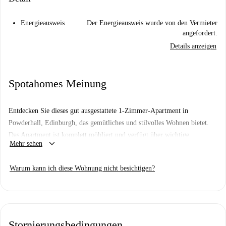
Energieausweis
Der Energieausweis wurde von den Vermieter
angefordert.
Details anzeigen
Spotahomes Meinung
Entdecken Sie dieses gut ausgestattete 1-Zimmer-Apartment in
Powderhall, Edinburgh, das gemütliches und stilvolles Wohnen bietet.
Das Apartment ist komplett möbliert und verfügt über wichtige
keyboard_arrow_down
Mehr sehen
Annehmlichkeiten wie Zentralheizung, Fernseher und Backofen – ideal
für ein komfortables Stadtleben. Bitte beachten Sie, dass Rauchen und
Warum kann ich diese Wohnung nicht besichtigen?
Haustiere in der Unterkunft nicht gestattet sind. Übernachtungsgäste sind
erlaubt, was Ihnen Flexibilität für gesellschaftliche Veranstaltungen
bietet. Bitte beachten Sie, dass das Gebäude keinen Aufzug hat. Dieses
Inserat wurde nicht persönlich von Spotahome verifiziert, aber jeder
Vermieter wird einem gründlichen Überprüfungsprozess unterzogen, um
Stornierungsbedingungen