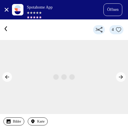
Spotahome App
Öffnen
3
4
Bilder
Karte