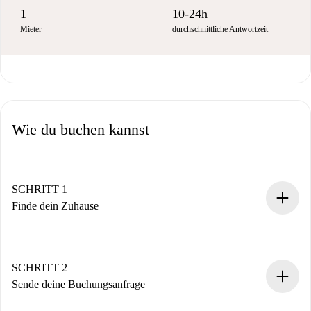
1
10-24h
Mieter
durchschnittliche Antwortzeit
Wie du buchen kannst
SCHRITT 1
Finde dein Zuhause
100% Online-Buchungsprozess.
Verifizierte Wohnungen und Vermieter.
Du erhältst alle notwendigen Informationen im Voraus.
SCHRITT 2
Sende deine Buchungsanfrage