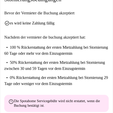
Qualität und Zuverlässigkeit zu gewährleisten.
Die Unterkunft befindet sich im pulsierenden Stadtteil Powderhall in
Bevor der Vermieter die Buchung akzeptiert
Edinburgh, der für seine Kombination aus urbanem Flair und ruhiger
check_circle
es wird keine Zahlung fällig
Umgebung bekannt ist. In der Nähe der Unterkunft finden Sie The
Smiddy BBQ, Bert's und die Powder Room Bar für abwechslungsreiche
kulinarische Erlebnisse. Touristenattraktionen wie die Warriston
Nachdem der vermieter die buchung akzeptiert hat:
Allotments und die Stones of Scotland befinden sich ebenfalls in der
100 % Rückerstattung der ersten Mietzahlung
bei Stornierung
Nähe, was die Unterkunft zu einem praktischen und attraktiven Standort
60 Tage oder mehr vor dem Einzugstermin
macht. Supermärkte wie Lidl erledigen Ihre täglichen Einkäufe. Tauchen
Sie ein in die lebendige lokale Kultur in dieser günstig gelegenen und
50% Rückerstattung der ersten Mietzahlung
bei Stornierung
gut ausgestatteten Wohnung.
zwischen 30 und 59 Tagen vor dem Einzugstermin
0% Rückerstattung der ersten Mietzahlung
bei Stornierung 29
Tage oder weniger vor dem Einzugstermin
error
Die Spotahome Servicegebühr wird
nicht erstattet
, wenn die
Buchung bestätigt ist.