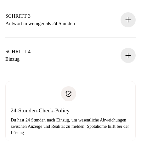
Sende grundlegende Informationen zu deinem Profil und
deiner Zahlungsmethode.
Denk daran, dass wir dich erst belasten, wenn der
SCHRITT 3
Vermieter zustimmt.
Antwort in weniger als 24 Stunden
Der Vermieter hat bis zu 24 Stunden Zeit zu bestätigen.
Sobald die Buchung akzeptiert ist, belasten wir dich und
stellen den Kontakt her.
SCHRITT 4
Wenn der Vermieter ablehnen muss, entstehen keine
Einzug
Kosten und wir schlagen Alternativen vor.
Kläre mit dem Vermieter die Ankunftsdetails,
Benötigte Dokumente bei „
Spotahome plus
“-Objekten.
Schlüsselübergabe usw.
Personalausweis oder Reisepass
Spotahome überweist die erste Zahlung nur, wenn du keine
Zahlungsfähigkeitsnachweis
Probleme meldest.
Bankeinzug
24-Stunden-Check-Policy
Du hast 24 Stunden nach Einzug, um wesentliche Abweichungen
zwischen Anzeige und Realität zu melden. Spotahome hilft bei der
Lösung.