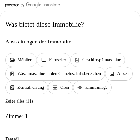
Was bietet diese Immobilie?
Ausstattungen der Immobilie
chair
tv
dishwasher_gen
Möbliert
Fernseher
Geschirrspülmaschine
local_laundry_service
image
Waschmaschine in den Gemeinschaftsbereichen
Außen
water_heater
oven_gen
ac_unit
Zentralheizung
Ofen
Klimaanlage
Zeige alles (11)
Zimmer 1
Detail