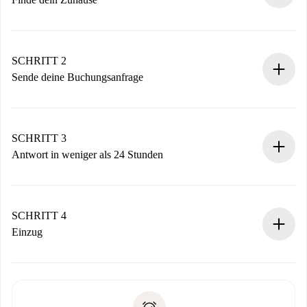
100% Online-Buchungsprozess.
Verifizierte Wohnungen und Vermieter.
Du erhältst alle notwendigen Informationen im Voraus.
SCHRITT 2
Sende deine Buchungsanfrage
Sende grundlegende Informationen zu deinem Profil und
deiner Zahlungsmethode.
Denk daran, dass wir dich erst belasten, wenn der
SCHRITT 3
Vermieter zustimmt.
Antwort in weniger als 24 Stunden
Der Vermieter hat bis zu 24 Stunden Zeit zu bestätigen.
Sobald die Buchung akzeptiert ist, belasten wir dich und
stellen den Kontakt her.
SCHRITT 4
Wenn der Vermieter ablehnen muss, entstehen keine
Einzug
Kosten und wir schlagen Alternativen vor.
Kläre mit dem Vermieter die Ankunftsdetails,
Benötigte Dokumente bei „
Spotahome plus
“-Objekten.
Schlüsselübergabe usw.
Personalausweis oder Reisepass
Spotahome überweist die erste Zahlung nur, wenn du keine
Zahlungsfähigkeitsnachweis