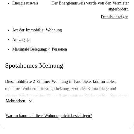
Energieausweis
Der Energieausweis wurde von den Vermieter
angefordert.
Details anzeigen
Art der Immobilie: Wohnung
Aufzug: ja
Maximale Belegung: 4 Personen
Spotahomes Meinung
Diese möblierte 2-Zimmer-Wohnung in Faro bietet komfortables,
modernes Wohnen mit Erdgasheizung, zentraler Klimaanlage und
eigener Waschmaschine. Die voll ausgestattete Küche verfügt über einen
keyboard_arrow_down
Mehr sehen
Geschirrspüler. Alle Nebenkosten (Strom, Wasser, Gas, WLAN) sind im
Preis inbegriffen, und das Gebäude ist mit einem Aufzug ausgestattet.
Warum kann ich diese Wohnung nicht besichtigen?
Dieses Inserat wurde nicht persönlich von Spotahome verifiziert, aber
alle Vermieter durchlaufen ein sorgfältiges Überprüfungsverfahren.