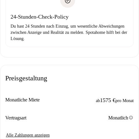
Probleme meldest.
Bankeinzug
24-Stunden-Check-Policy
Du hast 24 Stunden nach Einzug, um wesentliche Abweichungen
zwischen Anzeige und Realität zu melden. Spotahome hilft bei der
Lösung.
Preisgestaltung
Monatliche Miete
1575 €
ab
pro Monat
info
Vertragsart
Monatlich
Alle Zahlungen anzeigen