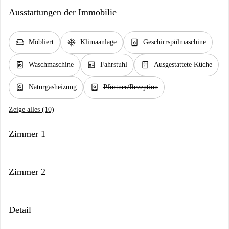
Ausstattungen der Immobilie
chair
ac_unit
dishwasher_gen
Möbliert
Klimaanlage
Geschirrspülmaschine
local_laundry_service
elevator
kitchen
Waschmaschine
Fahrstuhl
Ausgestattete Küche
water_heater
person_book
Naturgasheizung
Pförtner/Rezeption
Zeige alles (10)
Zimmer 1
Zimmer 2
Detail