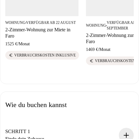
WOHNUNG
VERFÜGBAR AB 22 AUGUST
VERFÜGBAR AB 0
■
WOHNUNG
■
SEPTEMBER
2-Zimmer-Wohnung zur Miete in
2-Zimmer-Wohnung zur Mi
Faro
Faro
1525 €
/
Monat
1469 €
/
Monat
euro
VERBRAUCHSKOSTEN INKLUSIVE
euro
VERBRAUCHSKOSTEN I
Wie du buchen kannst
SCHRITT 1
Finde dein Zuhause