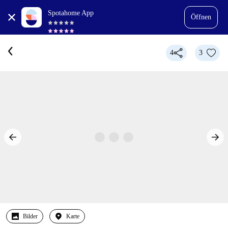
Spotahome App
Öffnen
4
3
Bilder
Karte