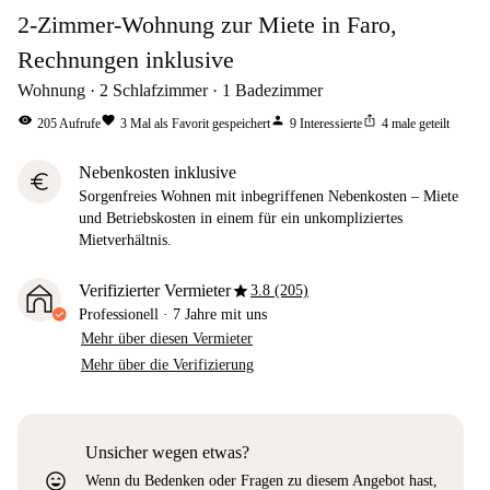
2-Zimmer-Wohnung zur Miete in Faro,
Rechnungen inklusive
Wohnung
2
Schlafzimmer
1
Badezimmer
visibility
favorite
person
ios_share
205
Aufrufe
3
Mal als Favorit gespeichert
9
Interessierte
4
male geteilt
Nebenkosten inklusive
euro
Sorgenfreies Wohnen mit inbegriffenen Nebenkosten – Miete
und Betriebskosten in einem für ein unkompliziertes
Mietverhältnis.
star
Verifizierter Vermieter
3.8 (205)
Professionell
·
7 Jahre
mit uns
Mehr über diesen Vermieter
Mehr über die Verifizierung
Unsicher wegen etwas?
sentiment_very_satisfied
Wenn du Bedenken oder Fragen zu diesem Angebot hast,