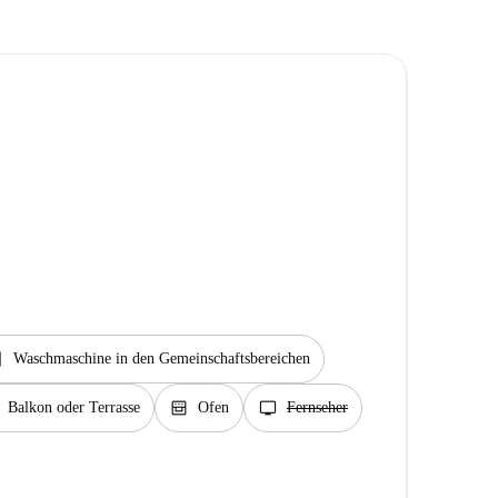
rvice
Waschmaschine in den Gemeinschaftsbereichen
oven_gen
tv
Balkon oder Terrasse
Ofen
Fernseher