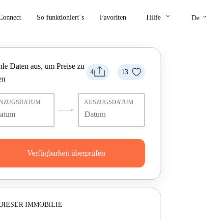
keyboard_arrow_down
keyboard_arrow_down
Connect
So funktioniert´s
Favoriten
Hilfe
De
le Daten aus, um Preise zu
4
13
en
INZUGSDATUM
AUSZUGSDATUM
Verfügbarkeit überprüfen
DIESER IMMOBILIE