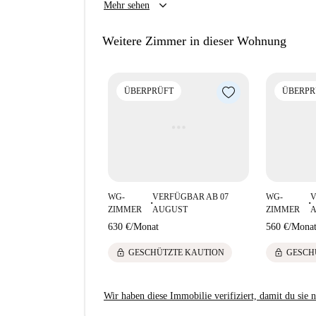
keyboard_arrow_down
Mehr sehen
Fordern Sie noch heute ein Angebot an und spar
Letzte Aktualisierung: 06.08.2026
Eine orthopädische Matratze für erholsamen Sch
Weitere Zimmer in dieser Wohnung
ebenfalls zur Ausstattung.
INFORMATIONEN UND BUCHUNGEN:
ÜBERPRÜFT
ÜBERPR
1) Kontaktieren Sie uns über diese Anzeige.
2) Prüfen Sie innerhalb von 60 Minuten Ihre E-
Besichtigungstermin oder den Link zur Reservi
WG-
VERFÜGBAR AB 07
WG-
V
■
■
ZIMMER
AUGUST
ZIMMER
630 €
/
Monat
560 €
/
Mona
lock
lock
GESCHÜTZTE KAUTION
GESCH
Wir haben diese Immobilie verifiziert, damit du sie n