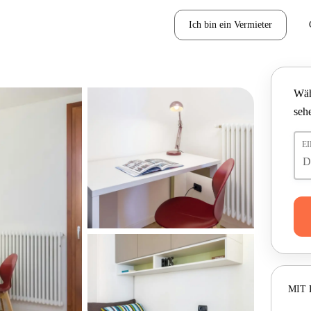
Ich bin ein Vermieter
Wäh
seh
E
MIT 