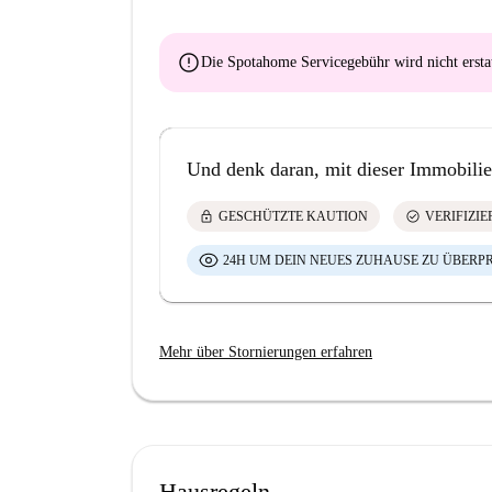
error
Die Spotahome Servicegebühr wird
nicht ersta
Und denk daran, mit dieser Immobilie
lock
check_circle
GESCHÜTZTE KAUTION
VERIFIZI
24H UM DEIN NEUES ZUHAUSE ZU ÜBERP
Mehr über Stornierungen erfahren
Hausregeln