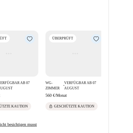
en Sie!
laf und ein zweitüriger Kleiderschrank gehören
ÜFT
ÜBERPRÜFT
Mails. Sie erhalten umgehend den
erung.
ERFÜGBAR AB 07
WG-
VERFÜGBAR AB 07
■
AUGUST
ZIMMER
AUGUST
t
560 €
/
Monat
lock
ÜTZTE KAUTION
GESCHÜTZTE KAUTION
icht besichtigen musst