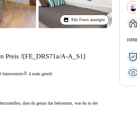
Alle Fotos anzeigen
IMM
en Preis ![FE_DRS71a/A-A_S1]
ios_share
0
Interessierte
4
male geteilt
herzustellen, dass du genau das bekommst, was du in der