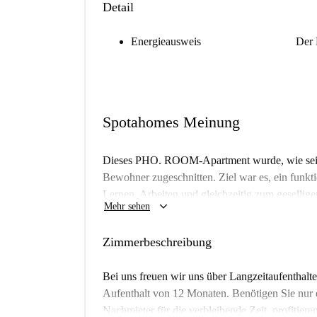
Detail
Energieausweis
Der 
Spotahomes Meinung
Dieses PHO. ROOM-Apartment wurde, wie seine 
Bewohner zugeschnitten. Ziel war es, ein funkti
Lernen, Arbeiten und gleichzeitig zum geselli
keyboard_arrow_down
Mehr sehen
das gemeinsame Wohnen und Lernen und bietet 
das Studium optimal zu gestalten. Die Einzelzi
Zimmerbeschreibung
Privatsphäre für alle, die lieber allein sein mö
mit Induktionskochfeld, Backofen, Geschirrsp
Bei uns freuen wir uns über Langzeitaufenthalte
eine Waschküche mit Waschtrockner, eine groß
Aufenthalt von 12 Monaten. Benötigen Sie nur e
Fahrradstellplätze, ein Parkplatz und ein Conc
Nachmieter für die verbleibende Zeit, profitier
einem sparsamen Lebensstil.