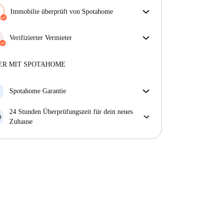
Immobilie überprüft von Spotahome
Unser Team hat das Haus überprüft, um
sicherzustellen, dass du genau das bekommst, was du
Verifizierter Vermieter
in der Anzeige siehst.
Professionell
·
5 Jahre
mit uns
Mehr über die Verifizierung
Mehr über diesen Vermieter
ER MIT SPOTAHOME
Mehr über die Verifizierung
Spotahome Garantie
Falls der Vermieter deine Buchung kurzfristig
24 Stunden Überprüfungszeit für dein neues
storniert, werden wir dir entweder A) ein Hotel
Zuhause
bezahlen und dir helfen eine neue Wohnung zu
Bei Abweichungen vom Inserat, melde dich sofort
finden oder B) den gezahlten Betrag vollständig
innerhalb von 24 Stunden, damit wir das Problem
zurückerstatten.
lösen können.