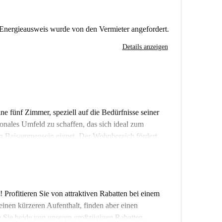
Energieausweis wurde von den Vermieter angefordert.
Details anzeigen
fünf Zimmer, speziell auf die Bedürfnisse seiner
onales Umfeld zu schaffen, das sich ideal zum
gen Beisammensein eignet. Der Wohnbereich fördert
so eine wertvolle Möglichkeit zum Austausch, um
mmer bieten hingegen ausreichend Platz und
chten. Zur Ausstattung gehören: eine 16 m² große Küche
üler und 40-Zoll-Fernseher, WLAN, zwei Badezimmer,
! Profitieren Sie von attraktiven Rabatten bei einem
e Terrasse mit Zugang von jedem Zimmer,
inen kürzeren Aufenthalt, finden aber einen
ierge-Service. Die angegebenen Kosten basieren auf
en Sie beide von unseren großzügigen Rabatten.