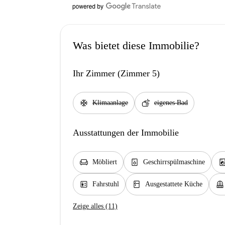
Was bietet diese Immobilie?
Ihr Zimmer (Zimmer 5)
ac_unit
soap
Klimaanlage
eigenes Bad
Ausstattungen der Immobilie
chair
dishwasher_gen
local_laundry_se
Möbliert
Geschirrspülmaschine
elevator
kitchen
balcony
Fahrstuhl
Ausgestattete Küche
Zeige alles (11)