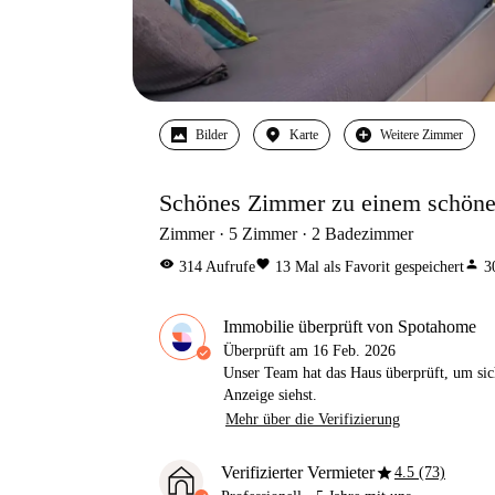
Bilder
Karte
Weitere Zimmer
Schönes Zimmer zu einem schön
Zimmer
5
Zimmer
2
Badezimmer
visibility
favorite
person
314
Aufrufe
13
Mal als Favorit gespeichert
3
Immobilie überprüft von Spotahome
Überprüft am
16 Feb. 2026
Unser Team hat das Haus überprüft, um sic
Anzeige siehst.
Mehr über die Verifizierung
star
Verifizierter Vermieter
4.5 (73)