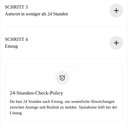
Denk daran, dass wir dich erst belasten, wenn der
SCHRITT 3
Vermieter zustimmt.
Antwort in weniger als 24 Stunden
Der Vermieter hat bis zu 24 Stunden Zeit zu bestätigen.
Sobald die Buchung akzeptiert ist, belasten wir dich und
stellen den Kontakt her.
SCHRITT 4
Wenn der Vermieter ablehnen muss, entstehen keine
Einzug
Kosten und wir schlagen Alternativen vor.
Kläre mit dem Vermieter die Ankunftsdetails,
Benötigte Dokumente bei „
Spotahome plus
“-Objekten.
Schlüsselübergabe usw.
Personalausweis oder Reisepass
Spotahome überweist die erste Zahlung nur, wenn du keine
Zahlungsfähigkeitsnachweis
Probleme meldest.
Bankeinzug
24-Stunden-Check-Policy
Du hast 24 Stunden nach Einzug, um wesentliche Abweichungen
zwischen Anzeige und Realität zu melden. Spotahome hilft bei der
Lösung.