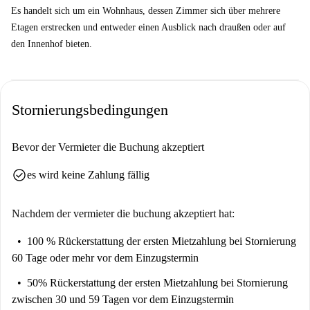
beinhaltet alle Nebenkosten und die Nutzung aller
Es handelt sich um ein Wohnhaus, dessen Zimmer sich über mehrere
Gemeinschaftsbereiche. Die einzigen Kosten sind für die Nutzung
Etagen erstrecken und entweder einen Ausblick nach draußen oder auf
von Waschmaschinen/Trocknern ausgeschlossen.
den Innenhof bieten.
WLAN: Bis zu 250 Mbit/s ohne Funklöcher im Gebäude.
Zimmerreinigung: Das Zimmer wird zweimal im Monat gründlich
gereinigt. Es besteht die Möglichkeit, gegen Aufpreis eine
Stornierungsbedingungen
zusätzliche Reinigung anzufordern.
Sicherheit: Überwachungskameras auf dem gesamten Gelände, 24-
Bevor der Vermieter die Buchung akzeptiert
Stunden-Management- und Wartungsteam vor Ort.
check_circle
es wird keine Zahlung fällig
Gemeinschaftsbereiche: Viele Gemeinschaftsräume stehen zur
Verfügung, um die Interaktion mit der Gemeinschaft zu fördern:
Nachdem der vermieter die buchung akzeptiert hat:
Fitnessstudio, Pool, Gemeinschaftsküche für kleine Veranstaltungen
der Bewohner, Lernbereiche, Entspannungsbereiche. Wartung vor
100 % Rückerstattung der ersten Mietzahlung
bei Stornierung
Ort: Das Team ist stets vor Ort, um etwaige Probleme in den
60 Tage oder mehr vor dem Einzugstermin
Zimmern und öffentlichen Bereichen umgehend zu lösen.
50% Rückerstattung der ersten Mietzahlung
bei Stornierung
zwischen 30 und 59 Tagen vor dem Einzugstermin