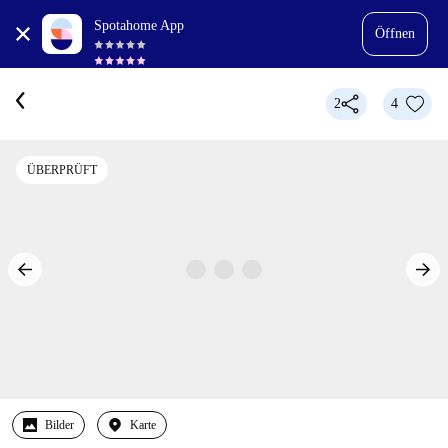
Spotahome App
Öffnen
2
4
ÜBERPRÜFT
Bilder
Karte