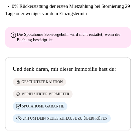
0% Rückerstattung der ersten Mietzahlung
bei Stornierung 29
Tage oder weniger vor dem Einzugstermin
error
Die Spotahome Servicegebühr wird
nicht erstattet
, wenn die
Buchung bestätigt ist.
Und denk daran, mit dieser Immobilie hast du:
lock
GESCHÜTZTE KAUTION
check_circle
VERIFIZIERTER VERMIETER
SPOTAHOME GARANTIE
24H UM DEIN NEUES ZUHAUSE ZU ÜBERPRÜFEN