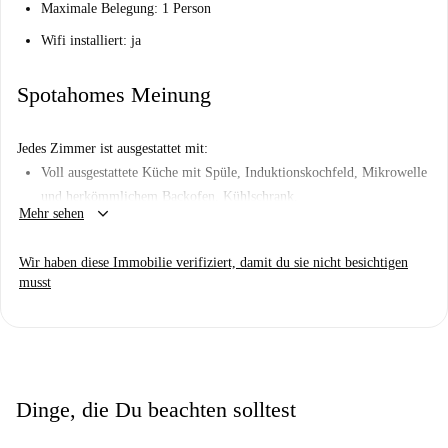
Maximale Belegung: 1 Person
Wifi installiert: ja
Spotahomes Meinung
Jedes Zimmer ist ausgestattet mit:
Voll ausgestattete Küche mit Spüle, Induktionskochfeld, Mikrowelle
und herkömmlichem Backofen, Kühlschrank.
keyboard_arrow_down
Mehr sehen
120 cm breites Bett.
Lernecke mit Schreibtisch und Stuhl.
Wir haben diese Immobilie verifiziert, damit du sie nicht besichtigen
musst
Regale, Kleiderschrank und Küchenschränke.
Badezimmer mit Dusche.
Zentralisierte Heizung/Kühlung mit Temperaturregelung im Raum
durch einen Thermostat.
Dinge, die Du beachten solltest
All-Inclusive-Stromrechnungen: Der angezeigte monatliche Preis