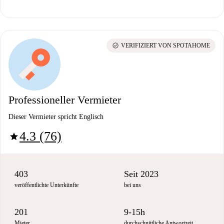
check_circle
VERIFIZIERT VON SPOTAHOME
Professioneller Vermieter
Dieser Vermieter spricht Englisch
4.3 (76)
star
403
Seit 2023
veröffentlichte Unterkünfte
bei uns
201
9-15h
Mieter
durchschnittliche Antwortzeit