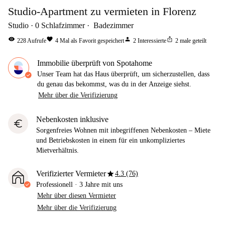
Studio-Apartment zu vermieten in Florenz
Studio
0
Schlafzimmer
Badezimmer
visibility
favorite
person
ios_share
228
Aufrufe
4
Mal als Favorit gespeichert
2
Interessierte
2
male geteilt
Immobilie überprüft von Spotahome
Unser Team hat das Haus überprüft, um sicherzustellen, dass
du genau das bekommst, was du in der Anzeige siehst.
Mehr über die Verifizierung
Nebenkosten inklusive
euro
Sorgenfreies Wohnen mit inbegriffenen Nebenkosten – Miete
und Betriebskosten in einem für ein unkompliziertes
Mietverhältnis.
star
Verifizierter Vermieter
4.3 (76)
Professionell
·
3 Jahre
mit uns
Mehr über diesen Vermieter
Mehr über die Verifizierung