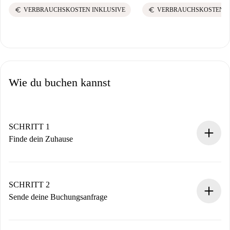
euro
euro
VERBRAUCHSKOSTEN INKLUSIVE
VERBRAUCHSKOSTEN I
Wie du buchen kannst
SCHRITT 1
Finde dein Zuhause
100% Online-Buchungsprozess.
Verifizierte Wohnungen und Vermieter.
Du erhältst alle notwendigen Informationen im Voraus.
SCHRITT 2
Sende deine Buchungsanfrage
Sende grundlegende Informationen zu deinem Profil und
deiner Zahlungsmethode.